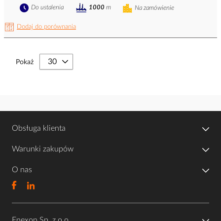
Do ustalenia
1000
m
Na zamówienie
Dodaj do porównania
Pokaż
Obsługa klienta
Warunki zakupów
O nas
Enexon Sp. z o.o.