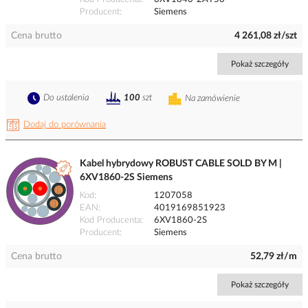
Producent
Siemens
Cena brutto
4 261,08 zł/szt
Pokaż szczegóły
Do ustalenia
100
szt
Na zamówienie
Dodaj do porównania
Kabel hybrydowy ROBUST CABLE SOLD BY M |
6XV1860-2S Siemens
Kod
1207058
EAN
4019169851923
Kod Producenta
6XV1860-2S
Producent
Siemens
Cena brutto
52,79 zł/m
Pokaż szczegóły