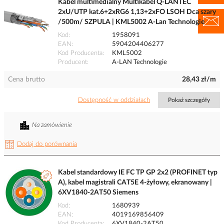
Kabel multimedialny Multikabel Q-LANTEC
2xU/UTP kat.6+2xRG6 1,13+2xFO LSOH Dca szary
/500m/ SZPULA | KML5002 A-Lan Technologie
Kod
1958091
EAN
5904204406277
Kod Producenta
KML5002
Producent
A-LAN Technologie
Cena brutto
28,43 zł/m
Dostępność w oddziałach
Pokaż szczegóły
Na zamówienie
Dodaj do porównania
Kabel standardowy IE FC TP GP 2x2 (PROFINET typ
A), kabel magistrali CAT5E 4-żyłowy, ekranowany |
6XV1840-2AT50 Siemens
Kod
1680939
EAN
4019169856409
Kod Producenta
6XV1840-2AT50