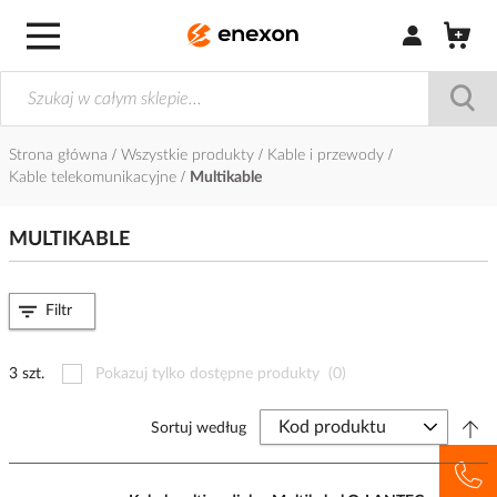
Zaloguj się / Z
Strona główna
Wszystkie produkty
Kable i przewody
Kable telekomunikacyjne
Multikable
MULTIKABLE
Filtr
3 szt.
Pokazuj tylko dostępne produkty
(0)
Sortuj według