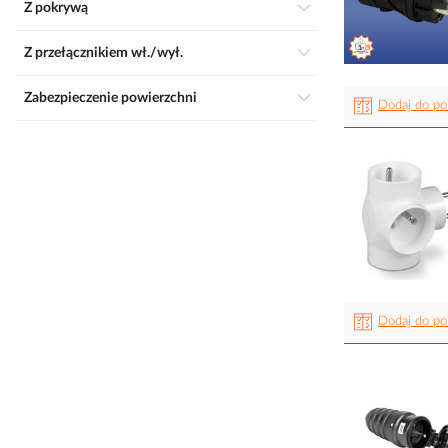
Z pokrywą
Z przełącznikiem wł./wył.
Zabezpieczenie powierzchni
Dodaj do po
Dodaj do po