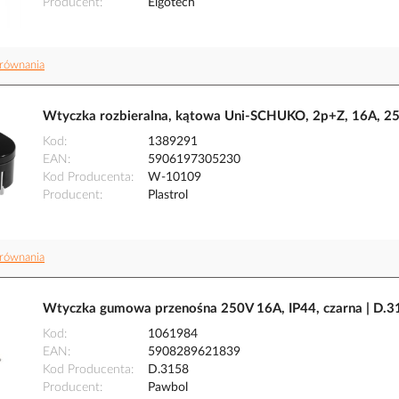
Producent
Elgotech
równania
Wtyczka rozbieralna, kątowa Uni-SCHUKO, 2p+Z, 16A, 2
Kod
1389291
EAN
5906197305230
Kod Producenta
W-10109
Producent
Plastrol
równania
Wtyczka gumowa przenośna 250V 16A, IP44, czarna | D.
Kod
1061984
EAN
5908289621839
Kod Producenta
D.3158
Producent
Pawbol