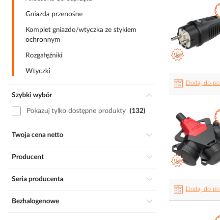
Gniazda przenośne
Komplet gniazdo/wtyczka ze stykiem
ochronnym
Rozgałęźniki
Wtyczki
Dodaj do po
Szybki wybór
Pokazuj tylko dostępne produkty
132
Twoja cena netto
Producent
Seria producenta
Dodaj do po
Bezhalogenowe