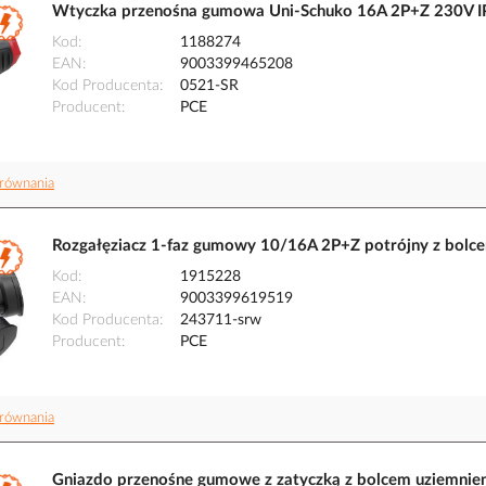
Wtyczka przenośna gumowa Uni-Schuko 16A 2P+Z 230V IP
Kod
1188274
EAN
9003399465208
Kod Producenta
0521-SR
Producent
PCE
równania
Rozgałęziacz 1-faz gumowy 10/16A 2P+Z potrójny z bolce
Kod
1915228
EAN
9003399619519
Kod Producenta
243711-srw
Producent
PCE
równania
Gniazdo przenośne gumowe z zatyczką z bolcem uziemnie