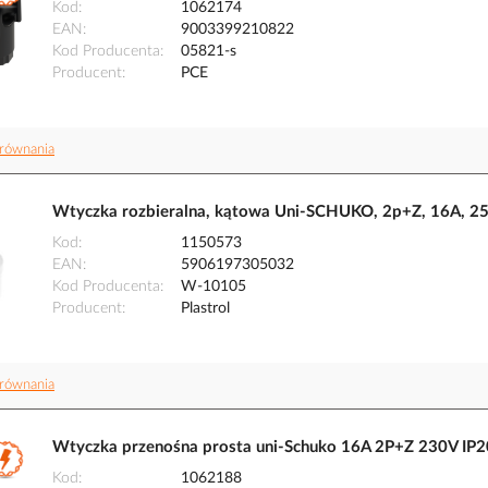
Kod
1062174
EAN
9003399210822
Kod Producenta
05821-s
Producent
PCE
równania
Wtyczka rozbieralna, kątowa Uni-SCHUKO, 2p+Z, 16A, 2
Kod
1150573
EAN
5906197305032
Kod Producenta
W-10105
Producent
Plastrol
równania
Wtyczka przenośna prosta uni-Schuko 16A 2P+Z 230V IP2
Kod
1062188