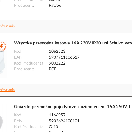
Producent
Pawbol
równania
Wtyczka przenośna kątowa 16A 230V IP20 uni Schuko wt
Kod
1062523
EAN
5907711106517
Kod Producenta
9002222
Producent
PCE
równania
Gniazdo przenośne pojedyncze z uziemieniem 16A 250V, bi
Kod
1166957
EAN
5902694100101
Kod Producenta
G-10