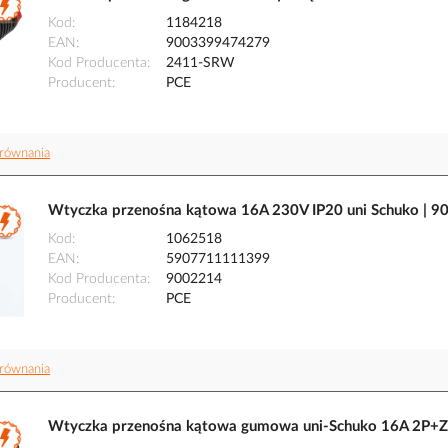
Kod
1184218
EAN
9003399474279
Kod Producenta
2411-SRW
Producent
PCE
równania
Wtyczka przenośna kątowa 16A 230V IP20 uni Schuko | 
Kod
1062518
EAN
5907711111399
Kod Producenta
9002214
Producent
PCE
równania
Wtyczka przenośna kątowa gumowa uni-Schuko 16A 2P+Z 2