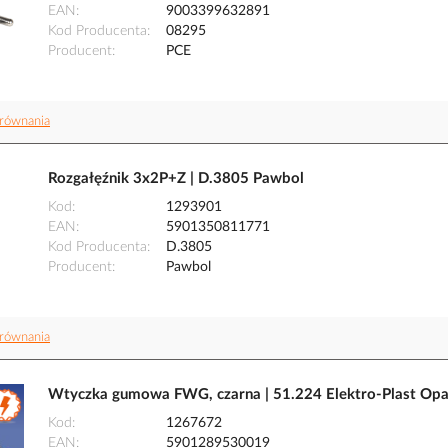
EAN
9003399632891
Kod Producenta
08295
Producent
PCE
równania
Rozgałęźnik 3x2P+Z | D.3805 Pawbol
Kod
1293901
EAN
5901350811771
Kod Producenta
D.3805
Producent
Pawbol
równania
Wtyczka gumowa FWG, czarna | 51.224 Elektro-Plast Op
Kod
1267672
EAN
5901289530019