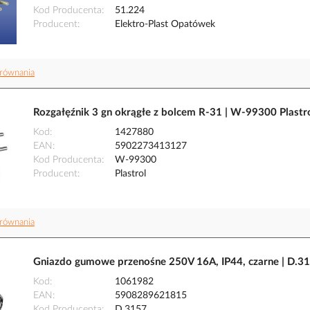
Kod Producenta
51.224
Producent
Elektro-Plast Opatówek
równania
Rozgałęźnik 3 gn okrągłe z bolcem R-31 | W-99300 Plastr
Kod
1427880
EAN
5902273413127
Kod Producenta
W-99300
Producent
Plastrol
równania
Gniazdo gumowe przenośne 250V 16A, IP44, czarne | D.3
Kod
1061982
EAN
5908289621815
Kod Producenta
D.3157