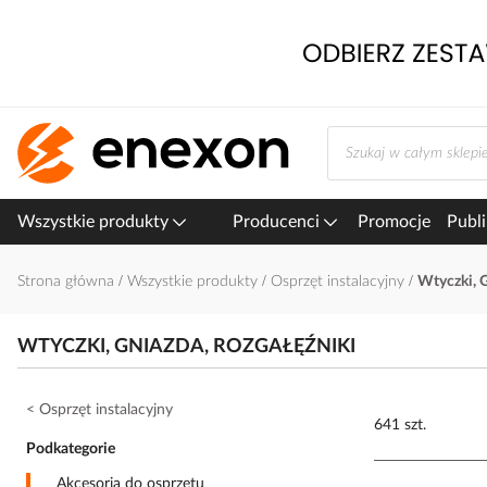
Przejdź
do
treści
Wszystkie produkty
Producenci
Promocje
Publi
Strona główna
Wszystkie produkty
Osprzęt instalacyjny
Wtyczki, G
WTYCZKI, GNIAZDA, ROZGAŁĘŹNIKI
Osprzęt instalacyjny
641 szt.
Podkategorie
Akcesoria do osprzętu