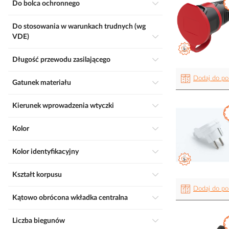
Do bolca ochronnego
Do stosowania w warunkach trudnych (wg
VDE)
Długość przewodu zasilającego
Dodaj do po
Gatunek materiału
Kierunek wprowadzenia wtyczki
Kolor
Kolor identyfikacyjny
Kształt korpusu
Dodaj do po
Kątowo obrócona wkładka centralna
Liczba biegunów