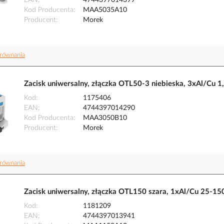
EAN
4744397014399
Kod Producenta
MAA5035A10
Producent
Morek
równania
Zacisk uniwersalny, złączka OTL50-3 niebieska, 3xAl
Kod
1175406
EAN
4744397014290
Kod Producenta
MAA3050B10
Producent
Morek
równania
Zacisk uniwersalny, złączka OTL150 szara, 1xAl/Cu 
Kod
1181209
EAN
4744397013941