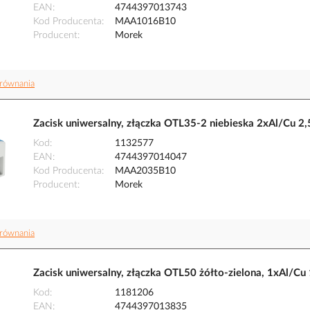
EAN
4744397013743
Kod Producenta
MAA1016B10
Producent
Morek
równania
Zacisk uniwersalny, złączka OTL35-2 niebieska 2xAl/
Kod
1132577
EAN
4744397014047
Kod Producenta
MAA2035B10
Producent
Morek
równania
Zacisk uniwersalny, złączka OTL50 żółto-zielona, 1x
Kod
1181206
EAN
4744397013835