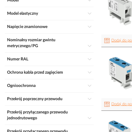
Model
Model elastyczny
Napięcie znamionowe
Nominalny rozmiar gwintu
Dodaj do po
metrycznego/PG
Numer RAL
Ochrona kabla przed zagięciem
Ognioochronna
Przekrój poprzeczny przewodu
Dodaj do po
Przekrój przyłączanego przewodu
jednodrutowego
Przekrój przyłączanego przewodu