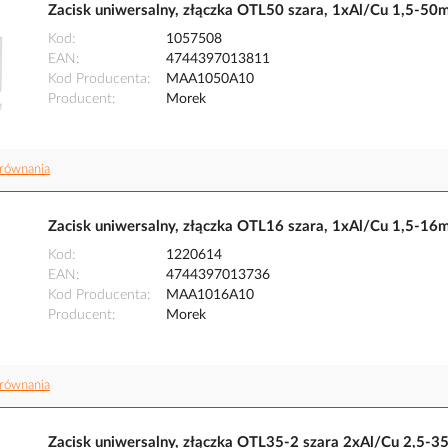
Zacisk uniwersalny, złączka OTL50 szara, 1xAl/Cu 1,
Kod
1057508
EAN
4744397013811
Kod Producenta
MAA1050A10
Producent
Morek
równania
Zacisk uniwersalny, złączka OTL16 szara, 1xAl/Cu 1,
Kod
1220614
EAN
4744397013736
Kod Producenta
MAA1016A10
Producent
Morek
równania
Zacisk uniwersalny, złączka OTL35-2 szara 2xAl/Cu 