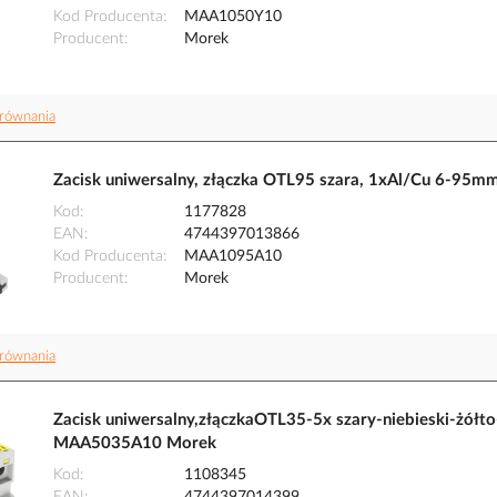
Kod Producenta
MAA1050Y10
Producent
Morek
równania
Zacisk uniwersalny, złączka OTL95 szara, 1xAl/Cu 6-
Kod
1177828
EAN
4744397013866
Kod Producenta
MAA1095A10
Producent
Morek
równania
Zacisk uniwersalny,złączkaOTL35-5x szary-niebieski-żó
MAA5035A10 Morek
Kod
1108345