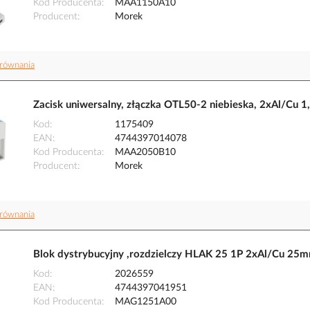
Kod Producenta
MAA1150A10
Producent
Morek
równania
Zacisk uniwersalny, złączka OTL50-2 niebieska, 2xAl
Kod
1175409
EAN
4744397014078
Kod Producenta
MAA2050B10
Producent
Morek
równania
Blok dystrybucyjny ,rozdzielczy HLAK 25 1P 2xAl/Cu
Kod
2026559
EAN
4744397041951
Kod Producenta
MAG1251A00