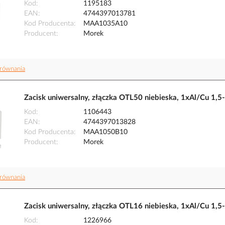
Kod
1195183
EAN
4744397013781
Kod Producenta
MAA1035A10
Producent
Morek
równania
Zacisk uniwersalny, złączka OTL50 niebieska, 1xAl/C
Kod
1106443
EAN
4744397013828
Kod Producenta
MAA1050B10
Producent
Morek
równania
Zacisk uniwersalny, złączka OTL16 niebieska, 1xAl/C
Kod
1226966