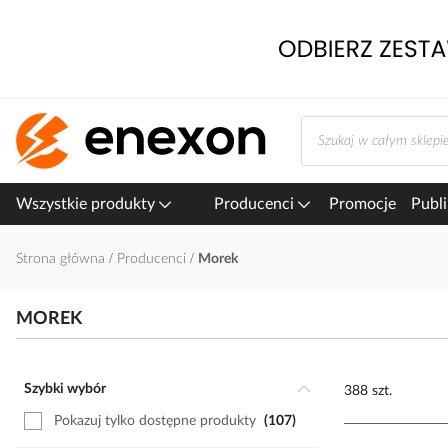
Przejdź
do
treści
Wszystkie produkty
Producenci
Promocje
Publi
Strona główna
Producenci
Morek
MOREK
Szybki wybór
388 szt.
Pokazuj tylko dostępne produkty
107