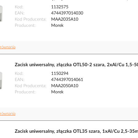
Kod
1132575
EAN
4744397014030
Kod Producenta
MAA2035A10
Producent
Morek
równania
Zacisk uniwersalny, złączka OTL50-2 szara, 2xAl/Cu 
Kod
1150294
EAN
4744397014061
Kod Producenta
MAA2050A10
Producent
Morek
równania
Zacisk uniwersalny, złączka OTL35 szara, 1xAl/Cu 2,