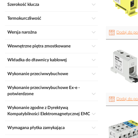
Szerokość klucza
Termokurczliwość
Wersja narożna
Dodaj do po
Wewnętrzne piętra zmostkowane
Wkładka do dławnicy kablowej
Wykonanie przeciwwybuchowe
Wykonanie przeciwwybuchowe Ex-e -
potwierdzone
Dodaj do po
Wykonanie zgodne z Dyrektywą
Kompatybilności Elektromagnetycznej EMC
Wymagana płytka zamykająca