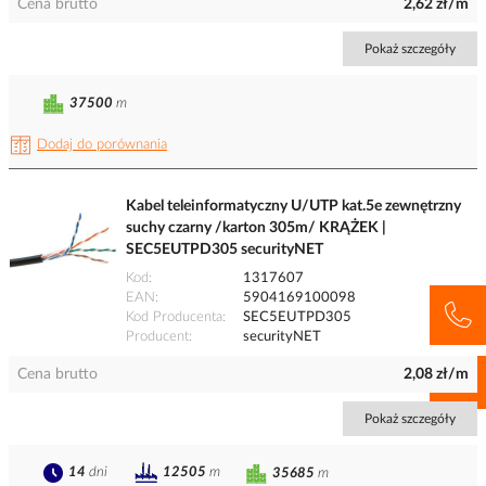
Cena brutto
2,62 zł/m
Pokaż szczegóły
37500
m
Dodaj do porównania
Kabel teleinformatyczny U/UTP kat.5e zewnętrzny
suchy czarny /karton 305m/ KRĄŻEK |
SEC5EUTPD305 securityNET
Kod
1317607
EAN
5904169100098
Kod Producenta
SEC5EUTPD305
Producent
securityNET
Cena brutto
2,08 zł/m
Pokaż szczegóły
14
dni
12505
m
35685
m