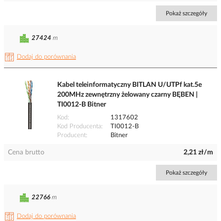
Pokaż szczegóły
27424
m
Dodaj do porównania
Kabel teleinformatyczny BITLAN U/UTPf kat.5e
200MHz zewnętrzny żelowany czarny BĘBEN |
TI0012-B Bitner
Kod
1317602
Kod Producenta
TI0012-B
Producent
Bitner
Cena brutto
2,21 zł/m
Pokaż szczegóły
22766
m
Dodaj do porównania