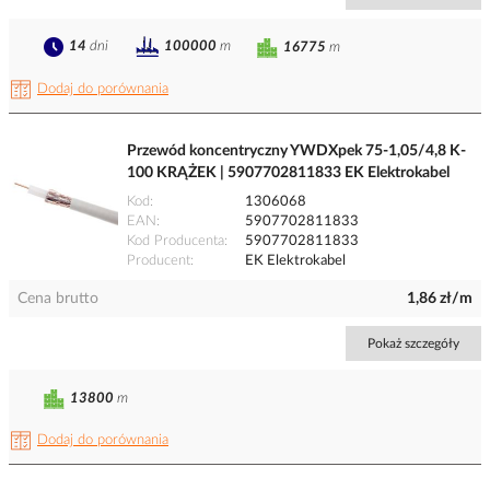
14
dni
100000
m
16775
m
Dodaj do porównania
Przewód koncentryczny YWDXpek 75-1,05/4,8 K-
100 KRĄŻEK | 5907702811833 EK Elektrokabel
Kod
1306068
EAN
5907702811833
Kod Producenta
5907702811833
Producent
EK Elektrokabel
Cena brutto
1,86 zł/m
Pokaż szczegóły
13800
m
Dodaj do porównania