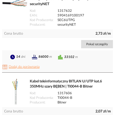
securityNET
Kod
1317632
EAN
5904169100197
Kod Producenta
SEC6UTPG
Producent
securityNET
Cena brutto
2,73 zł/m
Pokaż szczegóły
14
dni
86000
m
33102
m
Dodaj do porównania
Kabel teleinformatyczny BITLAN U/UTP kat.6
350MHz szary BĘBEN | TI0044-B Bitner
Kod
1317606
Kod Producenta
TI0044-B
Producent
Bitner
Cena brutto
2,07 zł/m