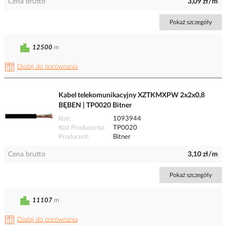
Cena brutto
3,09 zł/m
Pokaż szczegóły
12500
m
Dodaj do porównania
Kabel telekomunikacyjny XZTKMXPW 2x2x0,8
BĘBEN | TP0020 Bitner
Kod
1093944
Kod Producenta
TP0020
Producent
Bitner
Cena brutto
3,10 zł/m
Pokaż szczegóły
11107
m
Dodaj do porównania