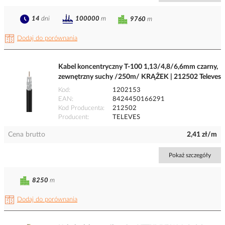
14
dni
100000
m
9760
m
Dodaj do porównania
Kabel koncentryczny T-100 1,13/4,8/6,6mm czarny,
zewnętrzny suchy /250m/ KRĄŻEK | 212502 Televes
Kod
1202153
EAN
8424450166291
Kod Producenta
212502
Producent
TELEVES
Cena brutto
2,41 zł/m
Pokaż szczegóły
8250
m
Dodaj do porównania