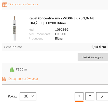
Dodaj do porównania
Kabel koncentryczny YWDXPEK 75 1,0/4,8
KRĄŻEK | LF0200 Bitner
Kod
1093993
Kod Producenta
LF0200
Producent
Bitner
Cena brutto
2,14 zł/m
Pokaż szczegóły
7800
m
Dodaj do porównania
Strona
Aktualnie czytasz stronę
Strona
Stro
Nast
Pokaż
1
2