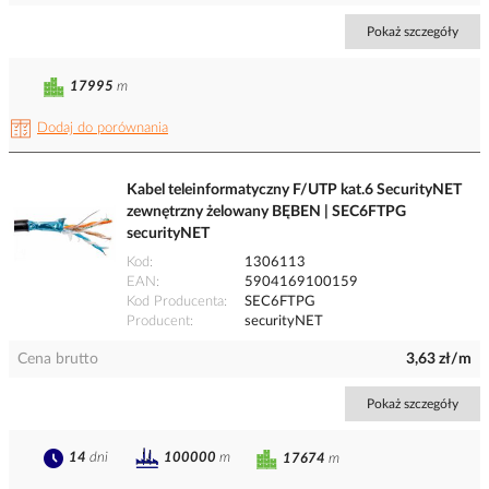
Pokaż szczegóły
17995
m
Dodaj do porównania
Kabel teleinformatyczny F/UTP kat.6 SecurityNET
zewnętrzny żelowany BĘBEN | SEC6FTPG
securityNET
Kod
1306113
EAN
5904169100159
Kod Producenta
SEC6FTPG
Producent
securityNET
Cena brutto
3,63 zł/m
Pokaż szczegóły
14
dni
100000
m
17674
m