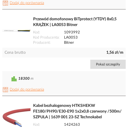
Dodaj do porównania
Przewód domofonowy BiTprotect (YTDY) 8x0,5
KRĄŻEK | LA0053 Bitner
Kod
1093992
Kod Producenta
LA0053
Producent
Bitner
Cena brutto
1,56 zł/m
Pokaż szczegóły
18300
m
Dodaj do porównania
Kabel bezhalogenowy HTKSHEKW
FE180/PH90/E30-E90 1x2x0,8 czerwony /500m/
SZPULA | 1639 001 23-SZ Technokabel
Kod
1424263