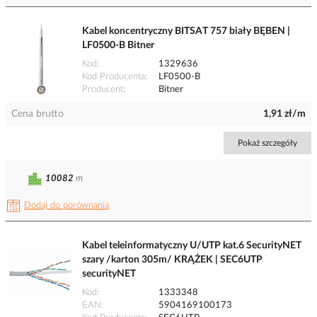
Kabel koncentryczny BITSAT 757 biały BĘBEN |
LF0500-B Bitner
Kod
1329636
Kod Producenta
LF0500-B
Producent
Bitner
Cena brutto
1,91 zł/m
Pokaż szczegóły
10082
m
Dodaj do porównania
Kabel teleinformatyczny U/UTP kat.6 SecurityNET
szary /karton 305m/ KRĄŻEK | SEC6UTP
securityNET
Kod
1333348
EAN
5904169100173