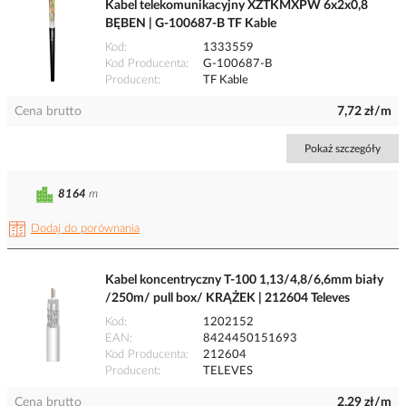
Kabel telekomunikacyjny XZTKMXPW 6x2x0,8
BĘBEN | G-100687-B TF Kable
Kod
1333559
Kod Producenta
G-100687-B
Producent
TF Kable
Cena brutto
7,72 zł/m
Pokaż szczegóły
8164
m
Dodaj do porównania
Kabel koncentryczny T-100 1,13/4,8/6,6mm biały
/250m/ pull box/ KRĄŻEK | 212604 Televes
Kod
1202152
EAN
8424450151693
Kod Producenta
212604
Producent
TELEVES
Cena brutto
2,29 zł/m