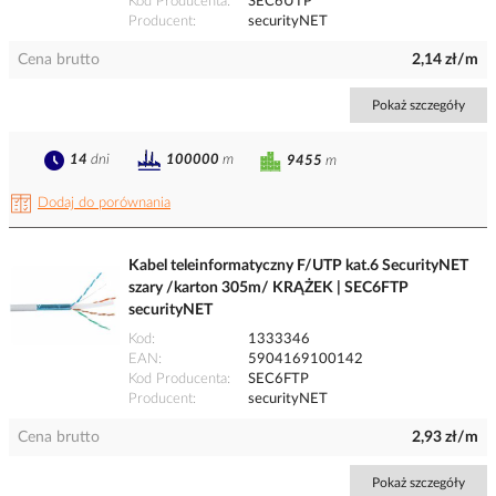
Kod Producenta
SEC6UTP
Producent
securityNET
Cena brutto
2,14 zł/m
Pokaż szczegóły
14
dni
100000
m
9455
m
Dodaj do porównania
Kabel teleinformatyczny F/UTP kat.6 SecurityNET
szary /karton 305m/ KRĄŻEK | SEC6FTP
securityNET
Kod
1333346
EAN
5904169100142
Kod Producenta
SEC6FTP
Producent
securityNET
Cena brutto
2,93 zł/m
Pokaż szczegóły