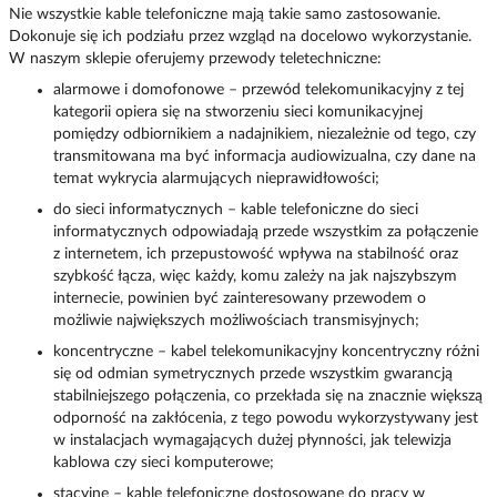
Nie wszystkie kable telefoniczne mają takie samo zastosowanie.
Dokonuje się ich podziału przez wzgląd na docelowo wykorzystanie.
W naszym sklepie oferujemy przewody teletechniczne:
alarmowe i domofonowe – przewód telekomunikacyjny z tej
kategorii opiera się na stworzeniu sieci komunikacyjnej
pomiędzy odbiornikiem a nadajnikiem, niezależnie od tego, czy
transmitowana ma być informacja audiowizualna, czy dane na
temat wykrycia alarmujących nieprawidłowości;
do sieci informatycznych – kable telefoniczne do sieci
informatycznych odpowiadają przede wszystkim za połączenie
z internetem, ich przepustowość wpływa na stabilność oraz
szybkość łącza, więc każdy, komu zależy na jak najszybszym
internecie, powinien być zainteresowany przewodem o
możliwie największych możliwościach transmisyjnych;
koncentryczne – kabel telekomunikacyjny koncentryczny różni
się od odmian symetrycznych przede wszystkim gwarancją
stabilniejszego połączenia, co przekłada się na znacznie większą
odporność na zakłócenia, z tego powodu wykorzystywany jest
w instalacjach wymagających dużej płynności, jak telewizja
kablowa czy sieci komputerowe;
stacyjne – kable telefoniczne dostosowane do pracy w