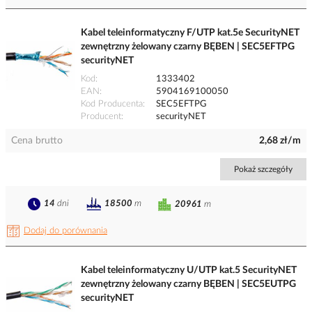
Kabel teleinformatyczny F/UTP kat.5e SecurityNET
zewnętrzny żelowany czarny BĘBEN | SEC5EFTPG
securityNET
Kod
1333402
EAN
5904169100050
Kod Producenta
SEC5EFTPG
Producent
securityNET
Cena brutto
2,68 zł/m
Pokaż szczegóły
14
dni
18500
m
20961
m
Dodaj do porównania
Kabel teleinformatyczny U/UTP kat.5 SecurityNET
zewnętrzny żelowany czarny BĘBEN | SEC5EUTPG
securityNET