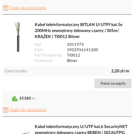
Dodaj do porównania
Kabel teleinformatyczny BITLAN U/UTPf kat.5e
200MHz zewnętrzny żelowany czarny /305m/
KRĄŻEK | TI0012 Bitner
Kod
1011973
EAN
5902956141200
Kod Producenta
TI0012
Producent
Bitner
Cena brutto
2,20 zł/m
Pokaż szczegóły
35380
m
Dodaj do porównania
Kabel teleinformatyczny U/UTP kat.6 SecurityNET
zewnętrzny żelowany czarny BĘBEN | SEC6UTPG