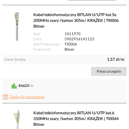
Kabel teleinformatyczny BITLAN U/UTP kat.5e
200MHz szary /karton 305m/ KRĄŻEK | TI0006
Bitner
Kod
1011970
EAN
5902956141125
Kod Producenta
TI0006
Producent
Bitner
Cena brutto
1,57 zł/m
Pokaż szczegóły
86620
m
Dodaj do porównania
Kabel teleinformatyczny BITLAN U/UTP kat.6
350MHz szary /karton 305m/ KRĄŻEK | TI0044
Bitner