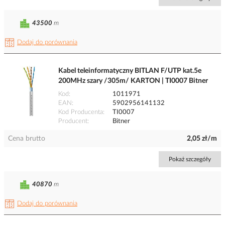
43500
m
Dodaj do porównania
Kabel teleinformatyczny BITLAN F/UTP kat.5e
200MHz szary /305m/ KARTON | TI0007 Bitner
Kod
1011971
EAN
5902956141132
Kod Producenta
TI0007
Producent
Bitner
Cena brutto
2,05 zł/m
Pokaż szczegóły
40870
m
Dodaj do porównania