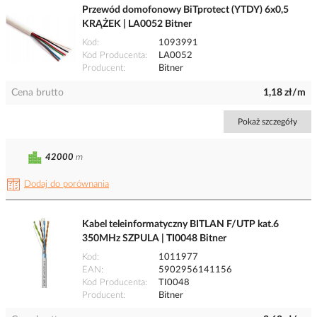
Przewód domofonowy BiTprotect (YTDY) 6x0,5
KRĄŻEK | LA0052 Bitner
Kod
1093991
Kod Producenta
LA0052
Producent
Bitner
Cena brutto
1,18 zł/m
Pokaż szczegóły
42000
m
Dodaj do porównania
Kabel teleinformatyczny BITLAN F/UTP kat.6
350MHz SZPULA | TI0048 Bitner
Kod
1011977
EAN
5902956141156
Kod Producenta
TI0048
Producent
Bitner