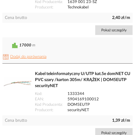
Kod Producenta
1639 001 23-SZ
Producent
Technokabel
Cena brutto
2,40 zł/m
Pokaż szczegóły
17000
m
Dodaj do porównania
Kabel teleinformatyczny U/UTP kat.5e domNET CU
PVC szary /karton 305m/ KRĄŻEK | DOM5EUTP
securityNET
Kod
1333344
EAN
5904169100012
Kod Producenta
DOM5EUTP
Producent
securityNET
Cena brutto
1,39 zł/m
Pokaż szczegóły