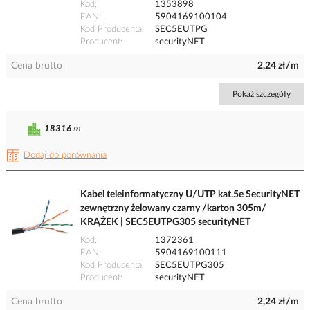
Kod
1353898
EAN
5904169100104
Kod Producenta
SEC5EUTPG
Producent
securityNET
Cena brutto
2,24 zł/m
Pokaż szczegóły
18316
m
Dodaj do porównania
Kabel teleinformatyczny U/UTP kat.5e SecurityNET
zewnętrzny żelowany czarny /karton 305m/
KRĄŻEK | SEC5EUTPG305 securityNET
Kod
1372361
EAN
5904169100111
Kod Producenta
SEC5EUTPG305
Producent
securityNET
Cena brutto
2,24 zł/m