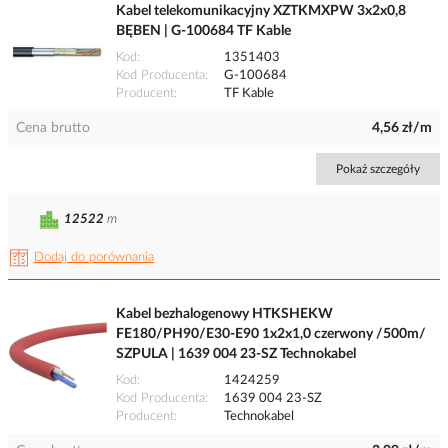
Kabel telekomunikacyjny XZTKMXPW 3x2x0,8
BĘBEN | G-100684 TF Kable
Kod
1351403
Kod Producenta
G-100684
Producent
TF Kable
Cena brutto
4,56 zł/m
Pokaż szczegóły
12522
m
Dodaj do porównania
Kabel bezhalogenowy HTKSHEKW
FE180/PH90/E30-E90 1x2x1,0 czerwony /500m/
SZPULA | 1639 004 23-SZ Technokabel
Kod
1424259
Kod Producenta
1639 004 23-SZ
Producent
Technokabel