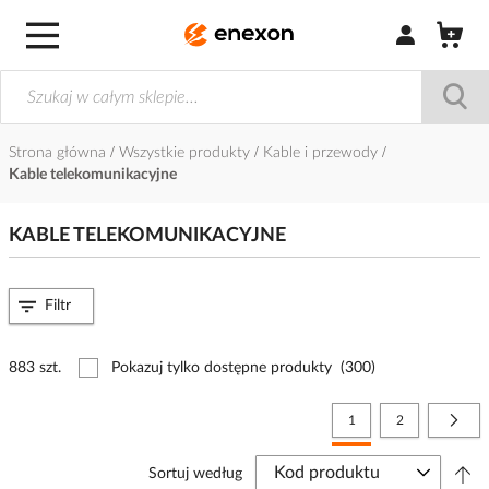
Zaloguj się / Z
Strona główna
Wszystkie produkty
Kable i przewody
Kable telekomunikacyjne
KABLE TELEKOMUNIKACYJNE
Filtr
883 szt.
Pokazuj tylko dostępne produkty
(300)
Strona
Aktualnie czytasz stronę
Strona
Stro
Nast
1
2
Sortuj według