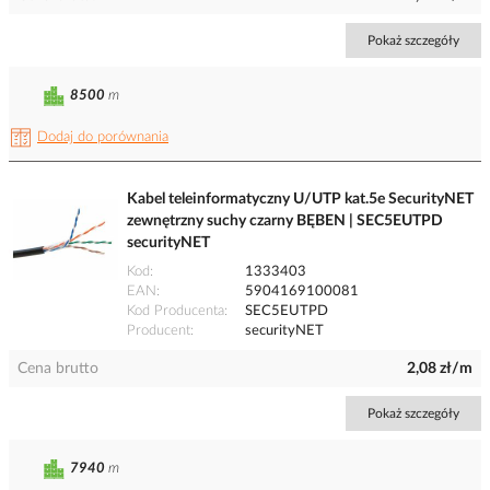
Pokaż szczegóły
8500
m
Dodaj do porównania
Kabel teleinformatyczny U/UTP kat.5e SecurityNET
zewnętrzny suchy czarny BĘBEN | SEC5EUTPD
securityNET
Kod
1333403
EAN
5904169100081
Kod Producenta
SEC5EUTPD
Producent
securityNET
Cena brutto
2,08 zł/m
Pokaż szczegóły
7940
m