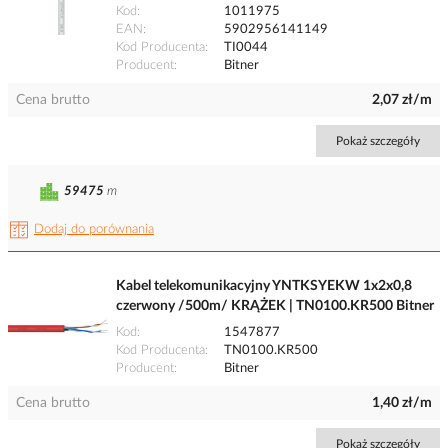
Kod
1011975
EAN
5902956141149
Kod Producenta
TI0044
Producent
Bitner
Cena brutto
2,07 zł/m
Pokaż szczegóły
59475
m
Dodaj do porównania
Kabel telekomunikacyjny YNTKSYEKW 1x2x0,8
czerwony /500m/ KRĄŻEK | TN0100.KR500 Bitner
Kod
1547877
Kod Producenta
TN0100.KR500
Producent
Bitner
Cena brutto
1,40 zł/m
Pokaż szczegóły