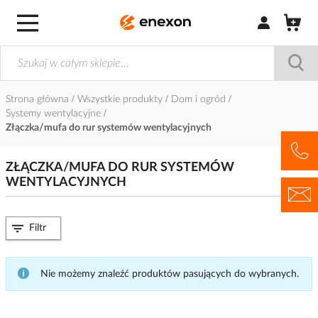
Zaloguj się / Z
Strona główna
Wszystkie produkty
Dom i ogród
Systemy wentylacyjne
Złączka/mufa do rur systemów wentylacyjnych
ZŁĄCZKA/MUFA DO RUR SYSTEMÓW
WENTYLACYJNYCH
Filtr
Nie możemy znaleźć produktów pasujących do wybranych.