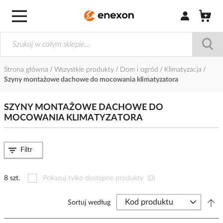
Zaloguj się / Z
Strona główna
Wszystkie produkty
Dom i ogród
Klimatyzacja
Szyny montażowe dachowe do mocowania klimatyzatora
SZYNY MONTAŻOWE DACHOWE DO
MOCOWANIA KLIMATYZATORA
Filtr
8 szt.
Pokazuj tylko dostępne produkty
(0)
Sortuj według