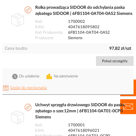
Rolka prowadząca SIDOOR do odchylania paska
zębatego SIDOOR | 6FB1104-0AT04-0AS2 Siemens
Kod
1700002
EAN
4047618095802
Kod Producenta
6FB1104-0AT04-0AS2
Producent
Siemens
Cena brutto
97,82 zł/szt
Pokaż szczegóły
Do ustalenia
Na zamówienie
Dodaj do porównania
Uchwyt sprzęgła drzwiowego SIDOOR do paska
zębatego o szer.12mm | 6FB1104-0AT01-0CP0
Siemens
Kod
1700001
EAN
4047618096021