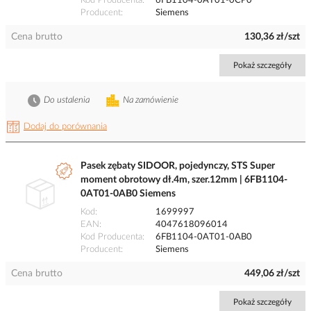
Kod Producenta
6FB1104-0AT01-0CP0
Producent
Siemens
Cena brutto
130,36 zł/szt
Pokaż szczegóły
Do ustalenia
Na zamówienie
Dodaj do porównania
Pasek zębaty SIDOOR, pojedynczy, STS Super
moment obrotowy dł.4m, szer.12mm | 6FB1104-
0AT01-0AB0 Siemens
Kod
1699997
EAN
4047618096014
Kod Producenta
6FB1104-0AT01-0AB0
Producent
Siemens
Cena brutto
449,06 zł/szt
Pokaż szczegóły