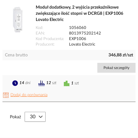
Moduł dodatkowy, 2 wyjścia przekaźnikowe
zwiększające ilość stopni w DCRG8 | EXP1006
Lovato Electric
Kod
1056060
EAN
8013975202142
Kod Producenta
EXP1006
Producent
Lovato Electric
Cena brutto
346,88 zł/szt
Pokaż szczegóły
14
dni
12
szt
1
szt
Dodaj do porównania
Pokaż