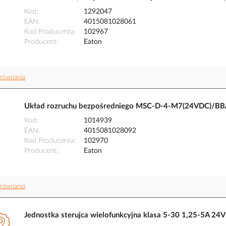
Kod
1292047
EAN
4015081028061
Kod Producenta
102967
Producent
Eaton
równania
Układ rozruchu bezpośredniego MSC-D-4-M7(24VDC)/BB
Kod
1014939
EAN
4015081028092
Kod Producenta
102970
Producent
Eaton
równania
Jednostka sterujca wielofunkcyjna klasa 5-30 1,25-5A 24