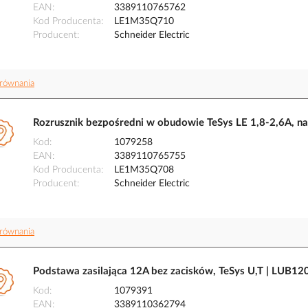
EAN
3389110765762
Kod Producenta
LE1M35Q710
Producent
Schneider Electric
równania
Rozrusznik bezpośredni w obudowie TeSys LE 1,8-2,6A, n
Kod
1079258
EAN
3389110765755
Kod Producenta
LE1M35Q708
Producent
Schneider Electric
równania
Podstawa zasilająca 12A bez zacisków, TeSys U,T | LUB120
Kod
1079391
EAN
3389110362794