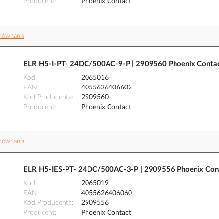
Producent
Phoenix Contact
równania
ELR H5-I-PT- 24DC/500AC-9-P | 2909560 Phoenix Conta
Kod
2065016
EAN
4055626406602
Kod Producenta
2909560
Producent
Phoenix Contact
równania
ELR H5-IES-PT- 24DC/500AC-3-P | 2909556 Phoenix Con
Kod
2065019
EAN
4055626406060
Kod Producenta
2909556
Producent
Phoenix Contact