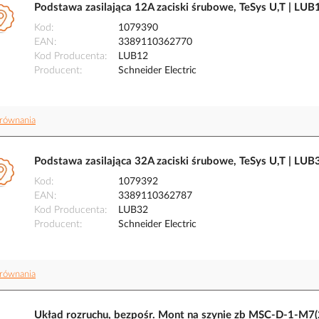
Podstawa zasilająca 12A zaciski śrubowe, TeSys U,T | LUB1
Kod
1079390
EAN
3389110362770
Kod Producenta
LUB12
Producent
Schneider Electric
równania
Podstawa zasilająca 32A zaciski śrubowe, TeSys U,T | LUB3
Kod
1079392
EAN
3389110362787
Kod Producenta
LUB32
Producent
Schneider Electric
równania
Układ rozruchu, bezpośr. Mont na szynie zb MSC-D-1-M