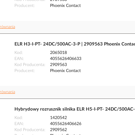
Producent
Phoenix Contact
równania
ELR H3-I-PT- 24DC/500AC-3-P | 2909563 Phoenix Conta
Kod
2065018
EAN
4055626406633
Kod Producenta
2909563
Producent
Phoenix Contact
równania
Hybrydowy rozrusznik silnika ELR H5-I-PT- 24DC/500AC-
Kod
1420542
EAN
4055626406626
Kod Producenta
2909562