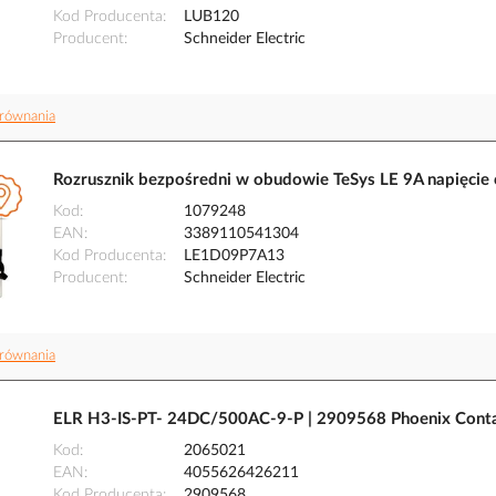
Kod Producenta
LUB120
Producent
Schneider Electric
równania
Rozrusznik bezpośredni w obudowie TeSys LE 9A napięcie
Kod
1079248
EAN
3389110541304
Kod Producenta
LE1D09P7A13
Producent
Schneider Electric
równania
ELR H3-IS-PT- 24DC/500AC-9-P | 2909568 Phoenix Cont
Kod
2065021
EAN
4055626426211
Kod Producenta
2909568