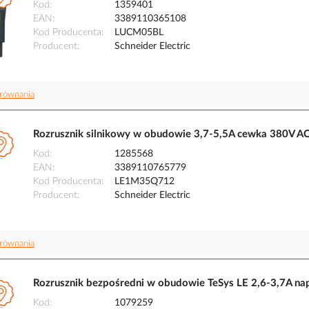
Kod
1359401
EAN
3389110365108
Kod Producenta
LUCM05BL
Producent
Schneider Electric
równania
Rozrusznik silnikowy w obudowie 3,7-5,5A cewka 380V AC
Kod
1285568
EAN
3389110765779
Kod Producenta
LE1M35Q712
Producent
Schneider Electric
równania
Rozrusznik bezpośredni w obudowie TeSys LE 2,6-3,7A na
Kod
1079259