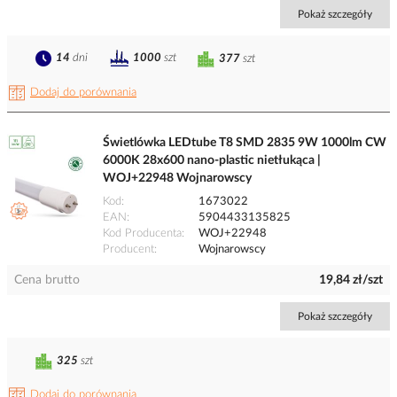
Pokaż szczegóły
14
dni
1000
szt
377
szt
Dodaj do porównania
Świetlówka LEDtube T8 SMD 2835 9W 1000lm CW
6000K 28x600 nano-plastic nietłukąca |
WOJ+22948 Wojnarowscy
Kod
1673022
EAN
5904433135825
Kod Producenta
WOJ+22948
Producent
Wojnarowscy
Cena brutto
19,84 zł/szt
Pokaż szczegóły
325
szt
Dodaj do porównania