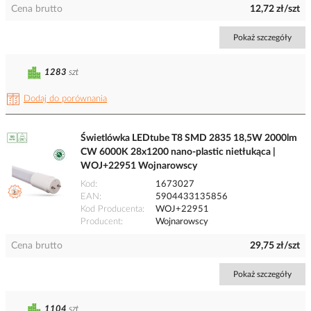
Cena brutto
12,72 zł/szt
Pokaż szczegóły
1283
szt
Dodaj do porównania
Świetlówka LEDtube T8 SMD 2835 18,5W 2000lm
CW 6000K 28x1200 nano-plastic nietłukąca |
WOJ+22951 Wojnarowscy
Kod
1673027
EAN
5904433135856
Kod Producenta
WOJ+22951
Producent
Wojnarowscy
Cena brutto
29,75 zł/szt
Pokaż szczegóły
1104
szt