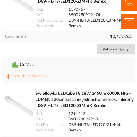
| D89-HL-T8-LED120-ZJM-4K Bemko
Kod
1170757
EAN
5900280929174
Kod Producenta
D89-HL-T8-LED120-ZJM-4K
Producent
Bemko
Cena brutto
12,72 zł/szt
Pokaż szczegóły
1347
szt
Dodaj do porównania
Świetlówka LEDtube T8 18W 2450lm 6000K HIGH
LUMEN 120cm zasilanie jednostronne klosz mleczny
| D89-HL-T8-LED120-ZJM-6K Bemko
Kod
1291512
EAN
5900280929181
Kod Producenta
D89-HL-T8-LED120-ZJM-6K
Producent
Bemko