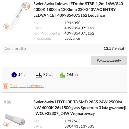
Świetlówka liniowa LEDtube ST8E-1,2m 16W/840
4000K 1800lm 1200mm 220-240V AC ENTRY
LEDVANCE | 4099854075162 Ledvance
Kod
1916050
EAN
4099854075162
Kod Producenta
4099854075162
Producent
Ledvance
Cena brutto
13,57 zł/szt
Pokaż szczegóły
14
dni
95
szt
245
szt
Dodaj do porównania
Świetlówka LEDTUBE T8 SMD 2835 24W 2500lm
NW 4000K 26x1500 glass Spectrum 3 lata gwarancji
| WOJ+22307_24W Wojnarowscy
Kod
1912663
EAN
5904433139533