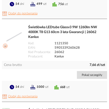
14
dni
499
szt
756
szt
Dodaj do porównania
Świetlówka LEDtube Glassv3 9W 1260lm NW
4000K T8 G13 60cm 3 lata Gwarancji | 26062
Kanlux
Kod
1121350
EAN
5905339260628
Kod Producenta
26062
Producent
Kanlux
Cena brutto
7,66 zł/szt
Pokaż szczegóły
14
dni
1000
szt
668
szt
Dodaj do porównania