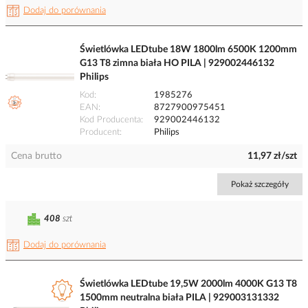
Dodaj do porównania
Świetlówka LEDtube 18W 1800lm 6500K 1200mm
G13 T8 zimna biała HO PILA | 929002446132
Philips
Kod
1985276
EAN
8727900975451
Kod Producenta
929002446132
Producent
Philips
Cena brutto
11,97 zł/szt
Pokaż szczegóły
408
szt
Dodaj do porównania
Świetlówka LEDtube 19,5W 2000lm 4000K G13 T8
1500mm neutralna biała PILA | 929003131332