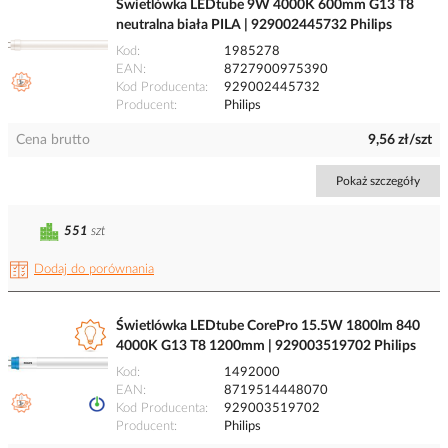
Świetlówka LEDtube 9W 4000K 600mm G13 T8
neutralna biała PILA | 929002445732 Philips
Kod
1985278
EAN
8727900975390
Kod Producenta
929002445732
Producent
Philips
Cena brutto
9,56 zł/szt
Pokaż szczegóły
551
szt
Dodaj do porównania
Świetlówka LEDtube CorePro 15.5W 1800lm 840
4000K G13 T8 1200mm | 929003519702 Philips
Kod
1492000
EAN
8719514448070
Kod Producenta
929003519702
Producent
Philips