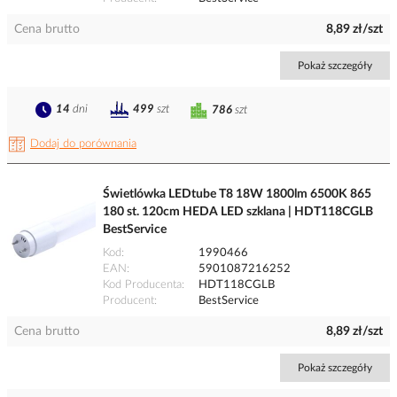
Cena brutto
8,89 zł/szt
Pokaż szczegóły
14
dni
499
szt
786
szt
Dodaj do porównania
Świetlówka LEDtube T8 18W 1800lm 6500K 865
180 st. 120cm HEDA LED szklana | HDT118CGLB
BestService
Kod
1990466
EAN
5901087216252
Kod Producenta
HDT118CGLB
Producent
BestService
Cena brutto
8,89 zł/szt
Pokaż szczegóły