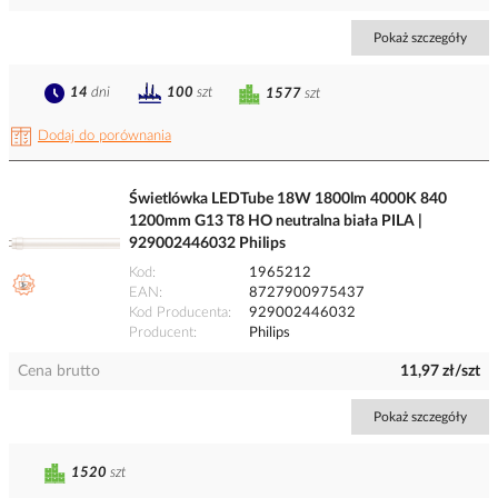
Pokaż szczegóły
14
dni
100
szt
1577
szt
Dodaj do porównania
Świetlówka LEDTube 18W 1800lm 4000K 840
1200mm G13 T8 HO neutralna biała PILA |
929002446032 Philips
Kod
1965212
EAN
8727900975437
Kod Producenta
929002446032
Producent
Philips
Cena brutto
11,97 zł/szt
Pokaż szczegóły
1520
szt