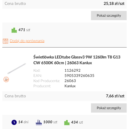
Cena brutto
25,18 zł/szt
Pokaż szczegóły
471
szt
Dodaj do porównania
Świetlówka LEDtube Glassv3 9W 1260lm T8 G13
CW 6500K 60cm | 26063 Kanlux
Kod
1126292
EAN
5905339260635
Kod Producenta
26063
Producent
Kanlux
Cena brutto
7,66 zł/szt
Pokaż szczegóły
14
dni
1000
szt
434
szt