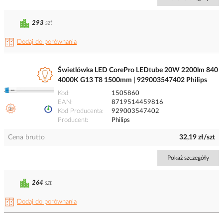
293
szt
Dodaj do porównania
Świetlówka LED CorePro LEDtube 20W 2200lm 840
4000K G13 T8 1500mm | 929003547402 Philips
Kod
1505860
EAN
8719514459816
Kod Producenta
929003547402
Producent
Philips
Cena brutto
32,19 zł/szt
Pokaż szczegóły
264
szt
Dodaj do porównania