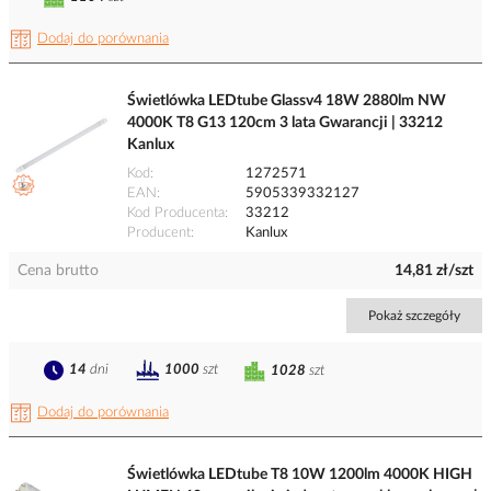
Dodaj do porównania
Świetlówka LEDtube Glassv4 18W 2880lm NW
4000K T8 G13 120cm 3 lata Gwarancji | 33212
Kanlux
Kod
1272571
EAN
5905339332127
Kod Producenta
33212
Producent
Kanlux
Cena brutto
14,81 zł/szt
Pokaż szczegóły
14
dni
1000
szt
1028
szt
Dodaj do porównania
Świetlówka LEDtube T8 10W 1200lm 4000K HIGH