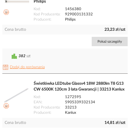
Philips
Kod
1456380
Kod Producenta
929003131332
Producent
Philips
Cena brutto
23,23 zł/szt
Pokaż szczegóły
382
szt
Dodaj do porównania
Świetlówka LEDtube Glassv4 18W 2880lm T8 G13
CW 6500K 120cm 3 lata Gwarancji | 33213 Kanlux
Kod
1272595
EAN
5905339332134
Kod Producenta
33213
Producent
Kanlux
Cena brutto
14,81 zł/szt