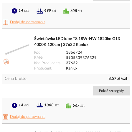
14
dni
499
szt
608
szt
Dodaj do porównania
Świetlówka LEDtube T8 18W-NW 1820lm G13
4000K 120cm | 37632 Kanlux
Kod
1866724
EAN
5905339376329
Kod Producenta
37632
Producent
Kanlux
Cena brutto
8,57 zł/szt
Pokaż szczegóły
14
dni
1000
szt
567
szt
Dodaj do porównania