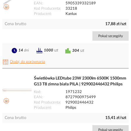
EAN
5905339332189
Kod Producenta
33218
Producent
Kanlux
Cena brutto
17,88 zł/szt
Pokaż szczegóły
14
dni
1000
szt
304
szt
Dodaj do porównania
Świetlówka LEDtube 23W 2300lm 6500K 1500mm
G13 T8 zimna biała PILA | 929002446432 Philips
Kod
1971232
EAN
8727900975499
Kod Producenta
929002446432
Producent
Philips
Cena brutto
15,41 zł/szt
Pokaż szczegóły