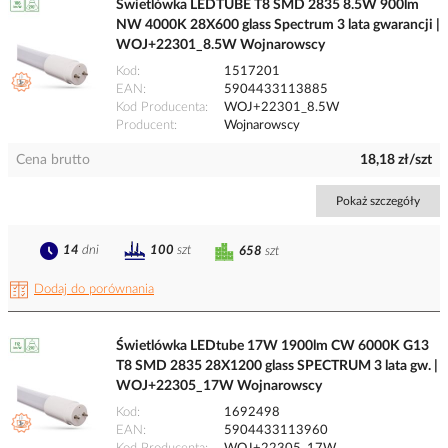
Świetlówka LEDTUBE T8 SMD 2835 8.5W 900lm
NW 4000K 28X600 glass Spectrum 3 lata gwarancji |
WOJ+22301_8.5W Wojnarowscy
Kod
1517201
EAN
5904433113885
Kod Producenta
WOJ+22301_8.5W
Producent
Wojnarowscy
Cena brutto
18,18 zł/szt
Pokaż szczegóły
14
dni
100
szt
658
szt
Dodaj do porównania
Świetlówka LEDtube 17W 1900lm CW 6000K G13
T8 SMD 2835 28X1200 glass SPECTRUM 3 lata gw. |
WOJ+22305_17W Wojnarowscy
Kod
1692498
EAN
5904433113960