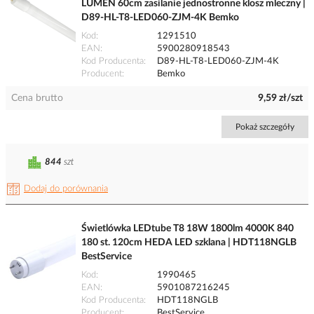
LUMEN 60cm zasilanie jednostronne klosz mleczny |
D89-HL-T8-LED060-ZJM-4K Bemko
Kod
1291510
EAN
5900280918543
Kod Producenta
D89-HL-T8-LED060-ZJM-4K
Producent
Bemko
Cena brutto
9,59 zł/szt
Pokaż szczegóły
844
szt
Dodaj do porównania
Świetlówka LEDtube T8 18W 1800lm 4000K 840
180 st. 120cm HEDA LED szklana | HDT118NGLB
BestService
Kod
1990465
EAN
5901087216245
Kod Producenta
HDT118NGLB
Producent
BestService