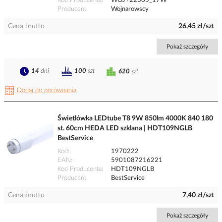
Kod Producenta
WOJ+22305_17W
Producent
Wojnarowscy
Cena brutto
26,45 zł/szt
Pokaż szczegóły
14
dni
100
szt
620
szt
Dodaj do porównania
Świetlówka LEDtube T8 9W 850lm 4000K 840 180
st. 60cm HEDA LED szklana | HDT109NGLB
BestService
Kod
1970222
EAN
5901087216221
Kod Producenta
HDT109NGLB
Producent
BestService
Cena brutto
7,40 zł/szt
Pokaż szczegóły