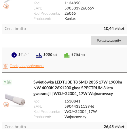
Kod
1134850
EAN
5905339260659
Kod Producenta
26065
Producent
Kanlux
Cena brutto
10,44 zł/szt
Pokaż szczegóły
14
dni
1000
szt
1704
szt
Dodaj do porównania
Świetlówka LEDTUBE T8 SMD 2835 17W 1900lm
NW 4000K 26X1200 glass SPECTRUM 3 lata
gwarancji | WOJ+22304_17W Wojnarowscy
Kod
1530841
EAN
5904433113946
Kod Producenta
WOJ+22304_17W
Producent
Wojnarowscy
Cena brutto
26,45 zł/szt