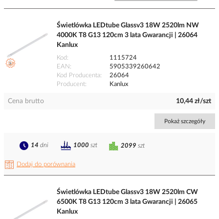
Świetlówka LEDtube Glassv3 18W 2520lm NW
4000K T8 G13 120cm 3 lata Gwarancji | 26064
Kanlux
Kod
1115724
EAN
5905339260642
Kod Producenta
26064
Producent
Kanlux
Cena brutto
10,44 zł/szt
Pokaż szczegóły
14
dni
1000
szt
2099
szt
Dodaj do porównania
Świetlówka LEDtube Glassv3 18W 2520lm CW
6500K T8 G13 120cm 3 lata Gwarancji | 26065
Kanlux