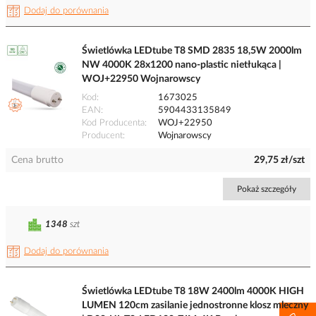
Dodaj do porównania
Świetlówka LEDtube T8 SMD 2835 18,5W 2000lm
NW 4000K 28x1200 nano-plastic nietłukąca |
WOJ+22950 Wojnarowscy
Kod
1673025
EAN
5904433135849
Kod Producenta
WOJ+22950
Producent
Wojnarowscy
Cena brutto
29,75 zł/szt
Pokaż szczegóły
1348
szt
Dodaj do porównania
Świetlówka LEDtube T8 18W 2400lm 4000K HIGH
LUMEN 120cm zasilanie jednostronne klosz mleczny