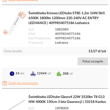
Świetlówka liniowa LEDtube ST8E-1,2m 16W/865
6500K 1800lm 1200mm 220-240V AC ENTRY
LEDVANCE | 4099854075186 Ledvance
Kod
1882084
EAN
4099854075186
Kod Producenta
4099854075186
Producent
Ledvance
Cena brutto
13,57 zł/szt
Pokaż szczegóły
14
dni
12444
szt
308
szt
Dodaj do porównania
Świetlówka LEDtube Glassv4 22W 3520lm T8 G13
NW 4000K 150cm 3 lata Gwarancji | 33218 Kanlux
Kod
1898004