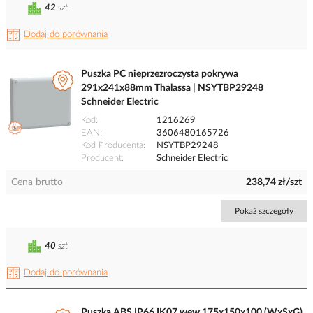
42
szt
Dodaj do porównania
Puszka PC nieprzezroczysta pokrywa
291x241x88mm Thalassa | NSYTBP29248
Schneider Electric
Kod
1216269
EAN
3606480165726
Kod Producenta
NSYTBP29248
Producent
Schneider Electric
Cena brutto
238,74 zł/szt
Pokaż szczegóły
40
szt
Dodaj do porównania
Puszka ABS IP66 IK07 wew 175x150x100 (WxSxG)