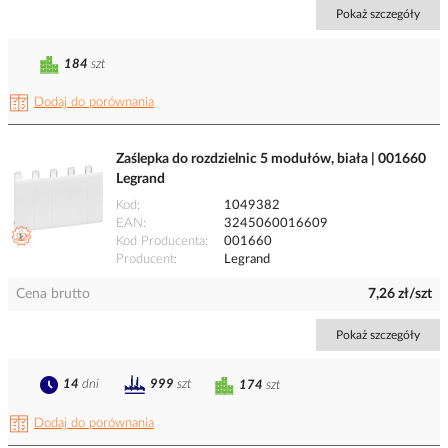
Pokaż szczegóły
184
szt
Dodaj do porównania
Zaślepka do rozdzielnic 5 modułów, biała | 001660
Legrand
Kod
1049382
EAN
3245060016609
Kod Producenta
001660
Producent
Legrand
Cena brutto
7,26 zł/szt
Pokaż szczegóły
14
dni
999
szt
174
szt
Dodaj do porównania