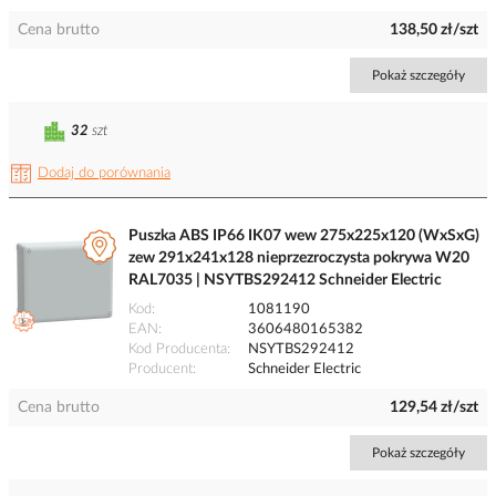
Cena brutto
138,50 zł/szt
Pokaż szczegóły
32
szt
Dodaj do porównania
Puszka ABS IP66 IK07 wew 275x225x120 (WxSxG)
zew 291x241x128 nieprzezroczysta pokrywa W20
RAL7035 | NSYTBS292412 Schneider Electric
Kod
1081190
EAN
3606480165382
Kod Producenta
NSYTBS292412
Producent
Schneider Electric
Cena brutto
129,54 zł/szt
Pokaż szczegóły