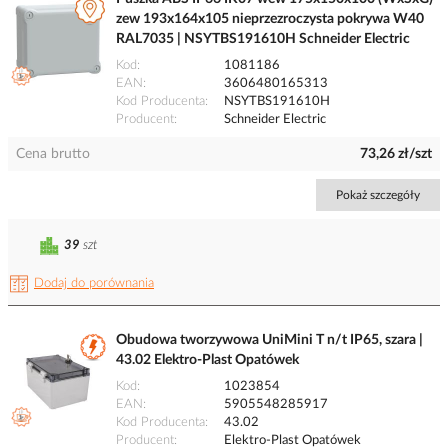
zew 193x164x105 nieprzezroczysta pokrywa W40
RAL7035 | NSYTBS191610H Schneider Electric
Kod
1081186
EAN
3606480165313
Kod Producenta
NSYTBS191610H
Producent
Schneider Electric
Cena brutto
73,26 zł/szt
Pokaż szczegóły
39
szt
Dodaj do porównania
Obudowa tworzywowa UniMini T n/t IP65, szara |
43.02 Elektro-Plast Opatówek
Kod
1023854
EAN
5905548285917
Kod Producenta
43.02
Producent
Elektro-Plast Opatówek