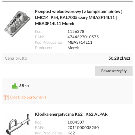
Przepust wielootworowy ( z kompletem pinów )
LMC14 IP54, RAL7035 szary MBA3F14L11 |
MBA3F14L11 Morek
Kod
1156278
EAN
4744397010575
Kod Producenta
MBA3F14L11
Producent
Morek
Cena brutto
50,28 zł/szt
Pokaż szczegóły
88
szt
Dodaj do porównania
Kłódka energetyczna K62 | K62 ALPAR
Kod
1004307
EAN
2011000038250
Kod Producenta
K62