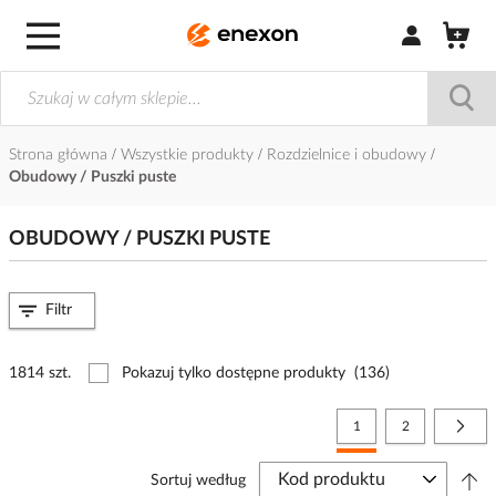
Zaloguj się / Z
Strona główna
Wszystkie produkty
Rozdzielnice i obudowy
Obudowy / Puszki puste
OBUDOWY / PUSZKI PUSTE
Filtr
1814 szt.
Pokazuj tylko dostępne produkty
(136)
Strona
Aktualnie czytasz stronę
Strona
Stro
Nast
1
2
Sortuj według