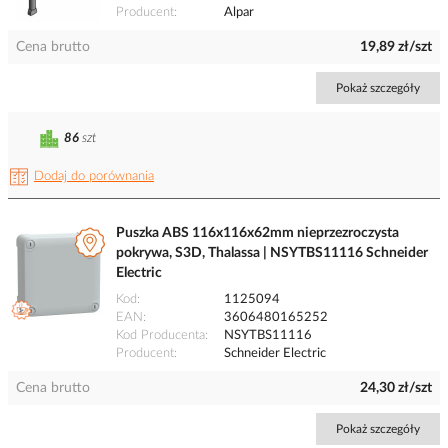
Producent
Alpar
Cena brutto
19,89 zł/szt
Pokaż szczegóły
86
szt
Dodaj do porównania
Puszka ABS 116x116x62mm nieprzezroczysta
pokrywa, S3D, Thalassa | NSYTBS11116 Schneider
Electric
Kod
1125094
EAN
3606480165252
Kod Producenta
NSYTBS11116
Producent
Schneider Electric
Cena brutto
24,30 zł/szt
Pokaż szczegóły