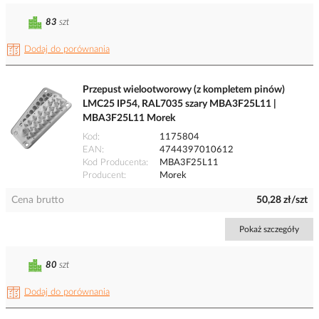
83
szt
Dodaj do porównania
Przepust wielootworowy (z kompletem pinów)
LMC25 IP54, RAL7035 szary MBA3F25L11 |
MBA3F25L11 Morek
Kod
1175804
EAN
4744397010612
Kod Producenta
MBA3F25L11
Producent
Morek
Cena brutto
50,28 zł/szt
Pokaż szczegóły
80
szt
Dodaj do porównania