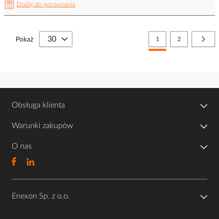
Dodaj do porównania
Strona
Aktualnie czytasz stronę
Strona
Stro
Nast
Pokaż
1
2
Obsługa klienta
Warunki zakupów
O nas
Enexon Sp. z o.o.