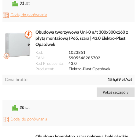
31
szt
Dodaj do porównania
Obudowa tworzywowa Uni-0 n/t 300x300x160 z
płytą montażową IP65, szara | 43.0 Elektro-Plast
Opatówek
Kod
1023851
EAN
5905548285702
Kod Producenta
43.0
Producent
Elektro-Plast Opatówek
Cena brutto
156,69 zł/szt
Pokaż szczegóły
30
szt
Dodaj do porównania
Obudowa kompletna, szara pokrywa, boki gładkie,