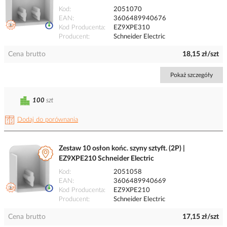
Kod
2051070
EAN
3606489940676
Kod Producenta
EZ9XPE310
Producent
Schneider Electric
Cena brutto
18,15 zł/szt
Pokaż szczegóły
100
szt
Dodaj do porównania
Zestaw 10 osłon końc. szyny sztyft. (2P) |
EZ9XPE210 Schneider Electric
Kod
2051058
EAN
3606489940669
Kod Producenta
EZ9XPE210
Producent
Schneider Electric
Cena brutto
17,15 zł/szt