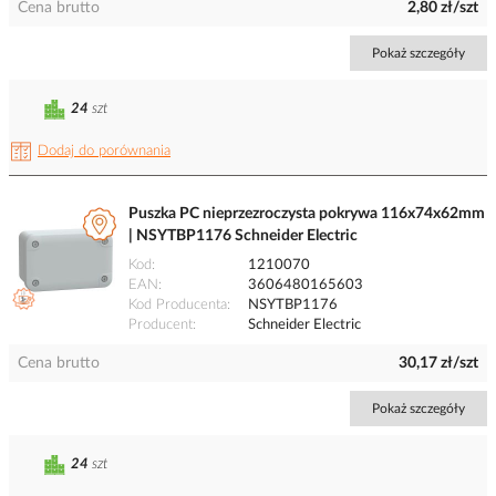
Cena brutto
2,80 zł/szt
Pokaż szczegóły
24
szt
Dodaj do porównania
Puszka PC nieprzezroczysta pokrywa 116x74x62mm
| NSYTBP1176 Schneider Electric
Kod
1210070
EAN
3606480165603
Kod Producenta
NSYTBP1176
Producent
Schneider Electric
Cena brutto
30,17 zł/szt
Pokaż szczegóły
24
szt