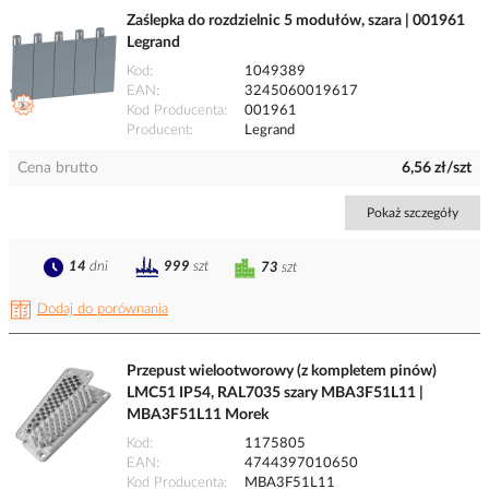
Zaślepka do rozdzielnic 5 modułów, szara | 001961
Legrand
Kod
1049389
EAN
3245060019617
Kod Producenta
001961
Producent
Legrand
Cena brutto
6,56 zł/szt
Pokaż szczegóły
14
dni
999
szt
73
szt
Dodaj do porównania
Przepust wielootworowy (z kompletem pinów)
LMC51 IP54, RAL7035 szary MBA3F51L11 |
MBA3F51L11 Morek
Kod
1175805
EAN
4744397010650
Kod Producenta
MBA3F51L11