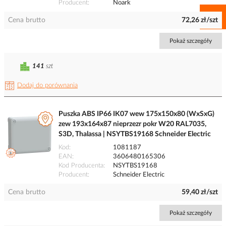
Producent
Noark
Cena brutto
72,26 zł/szt
Pokaż szczegóły
141
szt
Dodaj do porównania
Puszka ABS IP66 IK07 wew 175x150x80 (WxSxG)
zew 193x164x87 nieprzezr pokr W20 RAL7035,
S3D, Thalassa | NSYTBS19168 Schneider Electric
Kod
1081187
EAN
3606480165306
Kod Producenta
NSYTBS19168
Producent
Schneider Electric
Cena brutto
59,40 zł/szt
Pokaż szczegóły