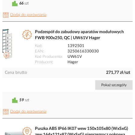
66
szt
Dodaj do porównania
Podzespół do zabudowy aparatów modułowych
FWB 900x250, QC | UW61V Hager
Kod
1392501
EAN
3250616330030
Kod Producenta
UW61V
Producent
Hager
Cena brutto
271,77 zł/szt
Pokaż szczegóły
59
szt
Dodaj do porównania
Puszka ABS IP66 IK07 wew 150x105x80 (WxSxG)
zew 164x121x87 (WxSxG) nieprzezrocz pokrywa