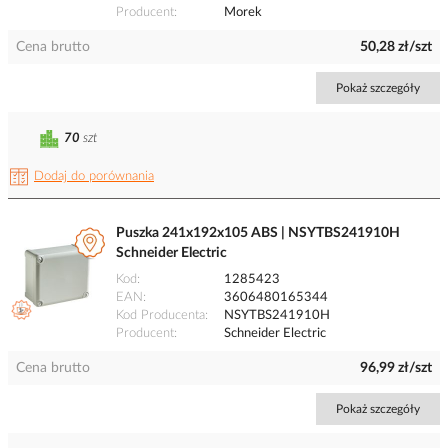
Producent
Morek
Cena brutto
50,28 zł/szt
Pokaż szczegóły
70
szt
Dodaj do porównania
Puszka 241x192x105 ABS | NSYTBS241910H
Schneider Electric
Kod
1285423
EAN
3606480165344
Kod Producenta
NSYTBS241910H
Producent
Schneider Electric
Cena brutto
96,99 zł/szt
Pokaż szczegóły