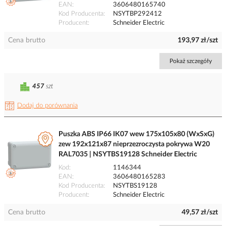
EAN
3606480165740
Kod Producenta
NSYTBP292412
Producent
Schneider Electric
Cena brutto
193,97 zł/szt
Pokaż szczegóły
457
szt
Dodaj do porównania
Puszka ABS IP66 IK07 wew 175x105x80 (WxSxG)
zew 192x121x87 nieprzezroczysta pokrywa W20
RAL7035 | NSYTBS19128 Schneider Electric
Kod
1146344
EAN
3606480165283
Kod Producenta
NSYTBS19128
Producent
Schneider Electric
Cena brutto
49,57 zł/szt