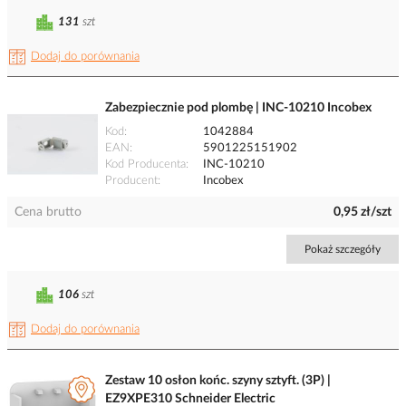
131
szt
Dodaj do porównania
Zabezpiecznie pod plombę | INC-10210 Incobex
Kod
1042884
EAN
5901225151902
Kod Producenta
INC-10210
Producent
Incobex
Cena brutto
0,95 zł/szt
Pokaż szczegóły
106
szt
Dodaj do porównania
Zestaw 10 osłon końc. szyny sztyft. (3P) |
EZ9XPE310 Schneider Electric