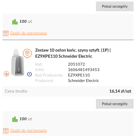
Pokaż szczegóły
100
szt
Dodaj do porównania
Zestaw 10 osłon końc. szyny sztyft. (1P) |
EZ9XPE110 Schneider Electric
Kod
2051072
EAN
3606481493453
Kod Producenta
EZ9XPE110
Producent
Schneider Electric
Cena brutto
16,14 zł/szt
Pokaż szczegóły
100
szt
Dodaj do porównania