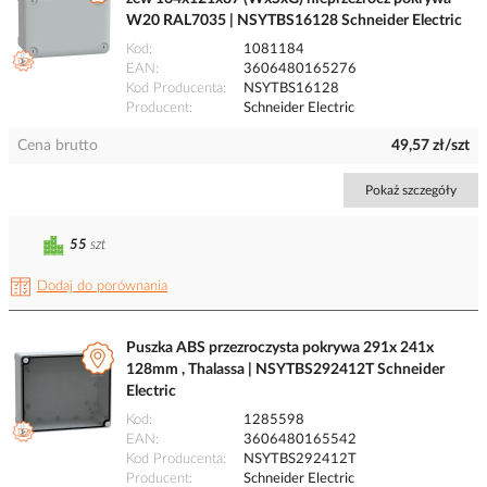
W20 RAL7035 | NSYTBS16128 Schneider Electric
Kod
1081184
EAN
3606480165276
Kod Producenta
NSYTBS16128
Producent
Schneider Electric
Cena brutto
49,57 zł/szt
Pokaż szczegóły
55
szt
Dodaj do porównania
Puszka ABS przezroczysta pokrywa 291x 241x
128mm , Thalassa | NSYTBS292412T Schneider
Electric
Kod
1285598
EAN
3606480165542
Kod Producenta
NSYTBS292412T
Producent
Schneider Electric