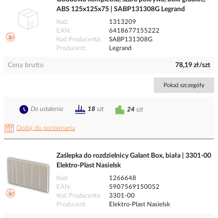
ABS 125x125x75 | SABP131308G Legrand
Kod
1313209
EAN
6418677155222
Kod Producenta
SABP131308G
Producent
Legrand
Cena brutto
78,19 zł/szt
Pokaż szczegóły
Do ustalenia
18
szt
24
szt
Dodaj do porównania
Zaślepka do rozdzielnicy Galant Box, biała | 3301-00
Elektro-Plast Nasielsk
Kod
1266648
EAN
5907569150052
Kod Producenta
3301-00
Producent
Elektro-Plast Nasielsk