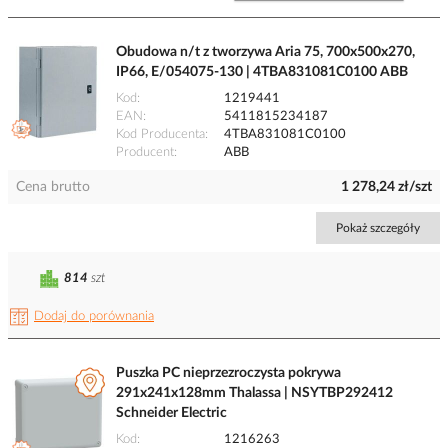
Obudowa n/t z tworzywa Aria 75, 700x500x270,
IP66, E/054075-130 | 4TBA831081C0100 ABB
Kod
1219441
EAN
5411815234187
Kod Producenta
4TBA831081C0100
Producent
ABB
Cena brutto
1 278,24 zł/szt
Pokaż szczegóły
814
szt
Dodaj do porównania
Puszka PC nieprzezroczysta pokrywa
291x241x128mm Thalassa | NSYTBP292412
Schneider Electric
Kod
1216263