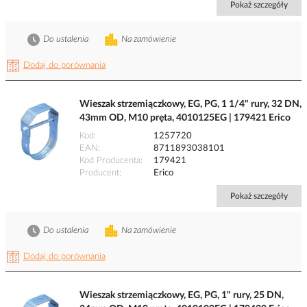
Pokaż szczegóły
Do ustalenia
Na zamówienie
Dodaj do porównania
Wieszak strzemiączkowy, EG, PG, 1 1/4" rury, 32 DN,
43mm OD, M10 pręta, 4010125EG | 179421 Erico
Kod
1257720
EAN
8711893038101
Kod Producenta
179421
Producent
Erico
Pokaż szczegóły
Do ustalenia
Na zamówienie
Dodaj do porównania
Wieszak strzemiączkowy, EG, PG, 1" rury, 25 DN,