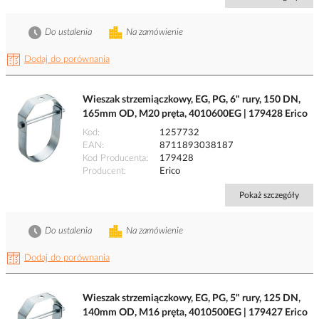
Do ustalenia
Na zamówienie
Dodaj do porównania
Wieszak strzemiączkowy, EG, PG, 6" rury, 150 DN,
165mm OD, M20 pręta, 4010600EG | 179428 Erico
Kod
1257732
EAN
8711893038187
Kod Producenta
179428
Producent
Erico
Pokaż szczegóły
Do ustalenia
Na zamówienie
Dodaj do porównania
Wieszak strzemiączkowy, EG, PG, 5" rury, 125 DN,
140mm OD, M16 pręta, 4010500EG | 179427 Erico