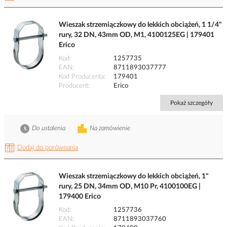
Wieszak strzemiączkowy do lekkich obciążeń, 1 1/4"
rury, 32 DN, 43mm OD, M1, 4100125EG | 179401
Erico
Kod
1257735
EAN
8711893037777
Kod Producenta
179401
Producent
Erico
Pokaż szczegóły
Do ustalenia
Na zamówienie
Dodaj do porównania
Wieszak strzemiączkowy do lekkich obciążeń, 1"
rury, 25 DN, 34mm OD, M10 Pr, 4100100EG |
179400 Erico
Kod
1257736
EAN
8711893037760