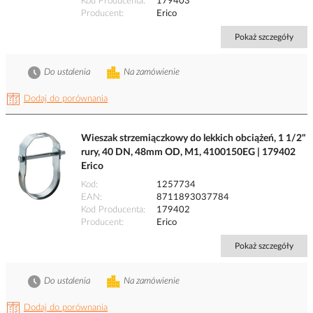
Kod Producenta
179403
Producent
Erico
Pokaż szczegóły
Do ustalenia
Na zamówienie
Dodaj do porównania
Wieszak strzemiączkowy do lekkich obciążeń, 1 1/2"
rury, 40 DN, 48mm OD, M1, 4100150EG | 179402
Erico
Kod
1257734
EAN
8711893037784
Kod Producenta
179402
Producent
Erico
Pokaż szczegóły
Do ustalenia
Na zamówienie
Dodaj do porównania