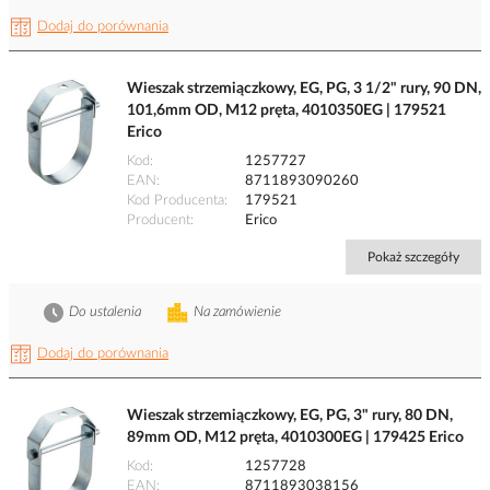
Dodaj do porównania
Wieszak strzemiączkowy, EG, PG, 3 1/2" rury, 90 DN,
101,6mm OD, M12 pręta, 4010350EG | 179521
Erico
Kod
1257727
EAN
8711893090260
Kod Producenta
179521
Producent
Erico
Pokaż szczegóły
Do ustalenia
Na zamówienie
Dodaj do porównania
Wieszak strzemiączkowy, EG, PG, 3" rury, 80 DN,
89mm OD, M12 pręta, 4010300EG | 179425 Erico
Kod
1257728
EAN
8711893038156