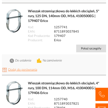
Wieszak strzemiączkowy do lekkich obciążeń, 5"
rury, 125 DN, 140mm OD, M16, 4100500EG |
179407 Erico
Kod
1257741
EAN
8711893037845
Kod Producenta
179407
Producent
Erico
Pokaż szczegóły
Do ustalenia
Na zamówienie
Dodaj do porównania
Wieszak strzemiączkowy do lekkich obciążeń, 4"
rury, 100 DN, 114mm OD, M16, 4100400EG |
179406 Erico
Kod
1257740
EAN
8711893037821