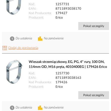
Kod
1257731
EAN
8711893038170
Kod Producenta
179427
Producent
Erico
Pokaż szczegóły
Do ustalenia
Na zamówienie
Dodaj do porównania
Wieszak strzemiączkowy, EG, PG, 4" rury, 100 DN,
114mm OD, M16 pręta, 4010400EG | 179426 Erico
Kod
1257730
EAN
8711893038163
Kod Producenta
179426
Producent
Erico
Pokaż szczegóły
Do ustalenia
Na zamówienie