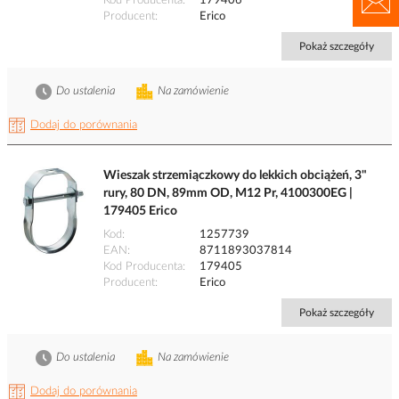
Kod Producenta
179406
Producent
Erico
Pokaż szczegóły
Do ustalenia
Na zamówienie
Dodaj do porównania
Wieszak strzemiączkowy do lekkich obciążeń, 3"
rury, 80 DN, 89mm OD, M12 Pr, 4100300EG |
179405 Erico
Kod
1257739
EAN
8711893037814
Kod Producenta
179405
Producent
Erico
Pokaż szczegóły
Do ustalenia
Na zamówienie
Dodaj do porównania