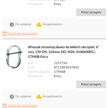
Producent
Erico
Pokaż szczegóły
Do ustalenia
Na zamówienie
Dodaj do porównania
Wieszak strzemiączkowy do lekkich obciążeń, 6"
rury, 150 DN, 165mm OD, M20, 4100600EG |
179408 Erico
Kod
1257743
EAN
8711893037852
Kod Producenta
179408
Producent
Erico
Pokaż szczegóły
Do ustalenia
Na zamówienie
Dodaj do porównania