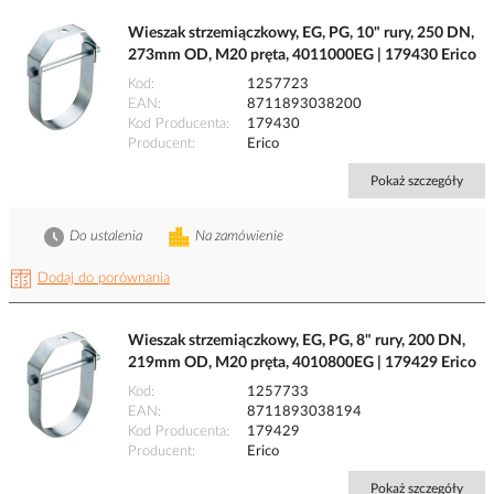
Wieszak strzemiączkowy, EG, PG, 10" rury, 250 DN,
273mm OD, M20 pręta, 4011000EG | 179430 Erico
Kod
1257723
EAN
8711893038200
Kod Producenta
179430
Producent
Erico
Pokaż szczegóły
Do ustalenia
Na zamówienie
Dodaj do porównania
Wieszak strzemiączkowy, EG, PG, 8" rury, 200 DN,
219mm OD, M20 pręta, 4010800EG | 179429 Erico
Kod
1257733
EAN
8711893038194
Kod Producenta
179429
Producent
Erico
Pokaż szczegóły