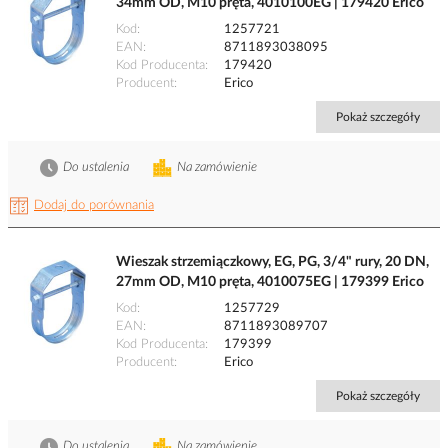
34mm OD, M10 pręta, 4010100EG | 179420 Erico
Kod
1257721
EAN
8711893038095
Kod Producenta
179420
Producent
Erico
Pokaż szczegóły
Do ustalenia
Na zamówienie
Dodaj do porównania
Wieszak strzemiączkowy, EG, PG, 3/4" rury, 20 DN,
27mm OD, M10 pręta, 4010075EG | 179399 Erico
Kod
1257729
EAN
8711893089707
Kod Producenta
179399
Producent
Erico
Pokaż szczegóły
Do ustalenia
Na zamówienie