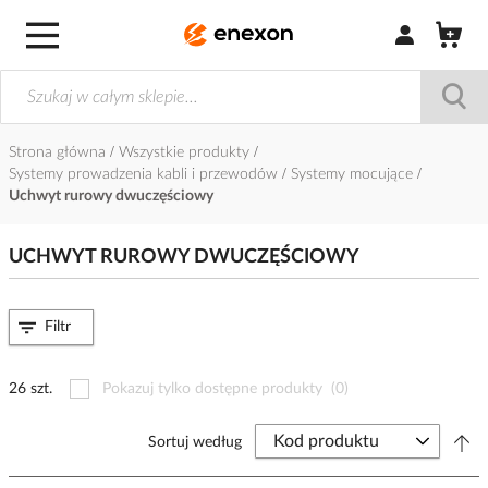
Zaloguj się / Z
Strona główna
Wszystkie produkty
Systemy prowadzenia kabli i przewodów
Systemy mocujące
Uchwyt rurowy dwuczęściowy
UCHWYT RUROWY DWUCZĘŚCIOWY
Filtr
26 szt.
Pokazuj tylko dostępne produkty
(0)
Sortuj według