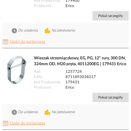
Kod Producenta
179400
Producent
Erico
Pokaż szczegóły
Do ustalenia
Na zamówienie
Dodaj do porównania
Wieszak strzemiączkowy, EG, PG, 12" rury, 300 DN,
324mm OD, M20 pręta, 4011200EG | 179431 Erico
Kod
1257724
EAN
8711893038217
Kod Producenta
179431
Producent
Erico
Pokaż szczegóły
Do ustalenia
Na zamówienie
Dodaj do porównania