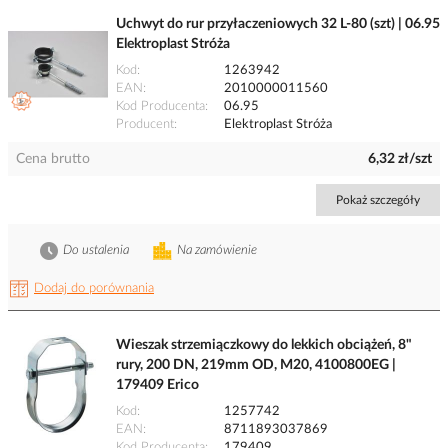
Uchwyt do rur przyłaczeniowych 32 L-80 (szt) | 06.95
Elektroplast Stróża
Kod
1263942
EAN
2010000011560
Kod Producenta
06.95
Producent
Elektroplast Stróża
Cena brutto
6,32 zł/szt
Pokaż szczegóły
Do ustalenia
Na zamówienie
Dodaj do porównania
Wieszak strzemiączkowy do lekkich obciążeń, 8"
rury, 200 DN, 219mm OD, M20, 4100800EG |
179409 Erico
Kod
1257742
EAN
8711893037869
Kod Producenta
179409