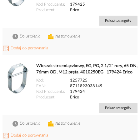
Kod Producenta
179425
Producent
Erico
Pokaż szczegóły
Do ustalenia
Na zamówienie
Dodaj do porównania
Wieszak strzemiączkowy, EG, PG, 2 1/2" rury, 65 DN,
76mm OD, M12 pręta, 4010250EG | 179424 Erico
Kod
1257725
EAN
8711893038149
Kod Producenta
179424
Producent
Erico
Pokaż szczegóły
Do ustalenia
Na zamówienie
Dodaj do porównania