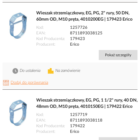
Wieszak strzemiączkowy, EG, PG, 2" rury, 50 DN,
60mm OD, M10 pręta, 4010200EG | 179423 Erico
Kod
1257726
EAN
8711893038125
Kod Producenta
179423
Producent
Erico
Pokaż szczegóły
Do ustalenia
Na zamówienie
Dodaj do porównania
Wieszak strzemiączkowy, EG, PG, 1 1/2" rury, 40 DN,
48mm OD, M10 pręta, 4010150EG | 179422 Erico
Kod
1257719
EAN
8711893038118
Kod Producenta
179422
Producent
Erico