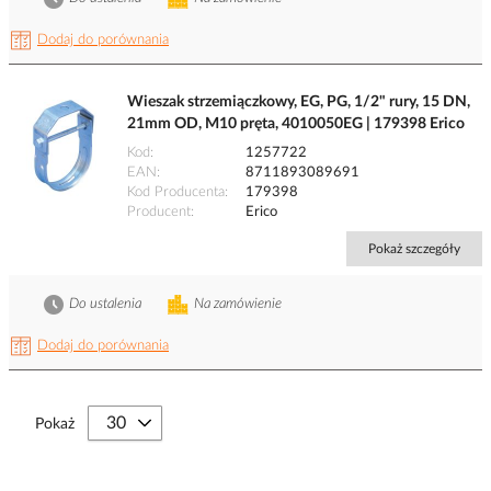
Dodaj do porównania
Wieszak strzemiączkowy, EG, PG, 1/2" rury, 15 DN,
21mm OD, M10 pręta, 4010050EG | 179398 Erico
Kod
1257722
EAN
8711893089691
Kod Producenta
179398
Producent
Erico
Pokaż szczegóły
Do ustalenia
Na zamówienie
Dodaj do porównania
Pokaż