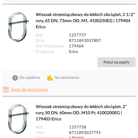
Wieszak strzemiączkowy do lekkich obciążeń, 2 1/2"
rury, 65 DN, 73mm OD, M1, 4100250EG | 179404
Erico
Kod
1257737
EAN
8711893037807
Kod Producenta
179404
Producent
Erico
Pokaż szczegóły
Do ustalenia
Na zamówienie
Dodaj do porównania
Wieszak strzemiączkowy do lekkich obciążeń, 2"
rury, 50 DN, 60mm OD, M10 Pr, 4100200EG |
179403 Erico
Kod
1257738
EAN
8711893037791