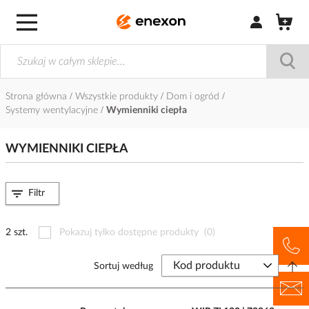
Zaloguj się / Z
Strona główna
Wszystkie produkty
Dom i ogród
Systemy wentylacyjne
Wymienniki ciepła
WYMIENNIKI CIEPŁA
Filtr
2 szt.
Pokazuj tylko dostępne produkty
(0)
Sortuj według