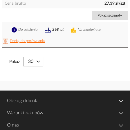
Cena brutto
27,39 zł/szt
Pokaż szczegóły
Do ustalenia
268
szt
Na zamówienie
Dodaj do porównania
Pokaż
Obsługa klienta
Warunki zakupów
O nas