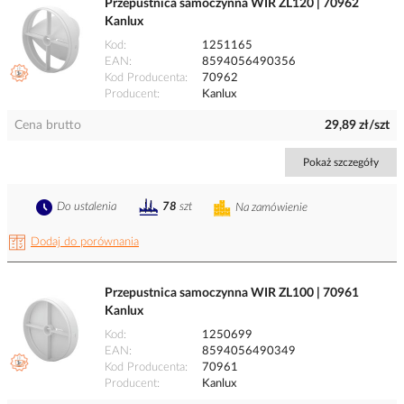
Przepustnica samoczynna WIR ZL120 | 70962
Kanlux
Kod
1251165
EAN
8594056490356
Kod Producenta
70962
Producent
Kanlux
Cena brutto
29,89 zł/szt
Pokaż szczegóły
Do ustalenia
78
szt
Na zamówienie
Dodaj do porównania
Przepustnica samoczynna WIR ZL100 | 70961
Kanlux
Kod
1250699
EAN
8594056490349
Kod Producenta
70961
Producent
Kanlux