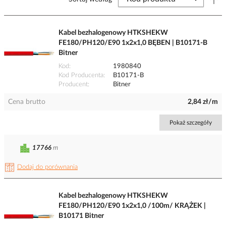
Kabel bezhalogenowy HTKSHEKW
FE180/PH120/E90 1x2x1,0 BĘBEN | B10171-B
Bitner
Kod
1980840
Kod Producenta
B10171-B
Producent
Bitner
Cena brutto
2,84 zł/m
Pokaż szczegóły
17766
m
Dodaj do porównania
Kabel bezhalogenowy HTKSHEKW
FE180/PH120/E90 1x2x1,0 /100m/ KRĄŻEK |
B10171 Bitner