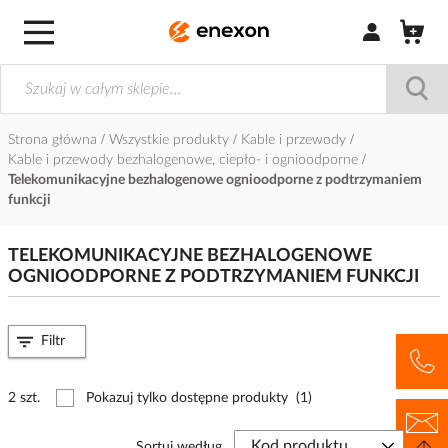
Zaloguj się / Z
Strona główna
Wszystkie produkty
Kable i przewody
Kable i przewody bezhalogenowe, ciepło- i ognioodporne
Telekomunikacyjne bezhalogenowe ognioodporne z podtrzymaniem
funkcji
TELEKOMUNIKACYJNE BEZHALOGENOWE
OGNIOODPORNE Z PODTRZYMANIEM FUNKCJI
Filtr
2 szt.
Pokazuj tylko dostępne produkty
(1)
Sortuj według