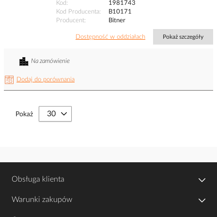
Kod
1981743
Kod Producenta
B10171
Producent
Bitner
Dostępność w oddziałach
Pokaż szczegóły
Na zamówienie
Dodaj do porównania
Pokaż
Obsługa klienta
Warunki zakupów