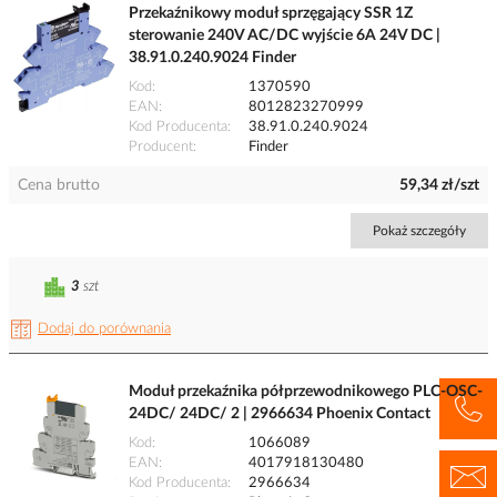
Przekaźnikowy moduł sprzęgający SSR 1Z
sterowanie 240V AC/DC wyjście 6A 24V DC |
38.91.0.240.9024 Finder
Kod
1370590
EAN
8012823270999
Kod Producenta
38.91.0.240.9024
Producent
Finder
Cena brutto
59,34 zł/szt
Pokaż szczegóły
3
szt
Dodaj do porównania
Moduł przekaźnika półprzewodnikowego PLC-OSC-
24DC/ 24DC/ 2 | 2966634 Phoenix Contact
Kod
1066089
EAN
4017918130480
Kod Producenta
2966634