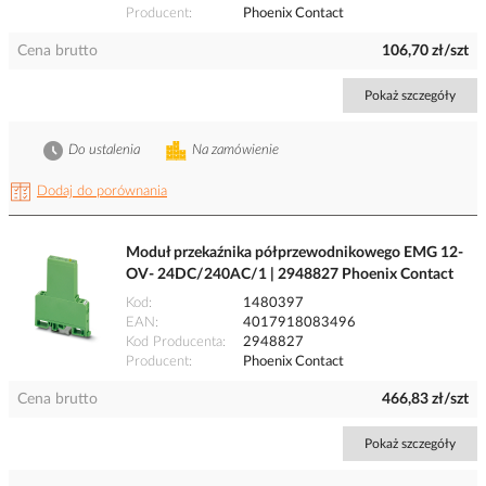
Producent
Phoenix Contact
Cena brutto
106,70 zł/szt
Pokaż szczegóły
Do ustalenia
Na zamówienie
Dodaj do porównania
Moduł przekaźnika półprzewodnikowego EMG 12-
OV- 24DC/240AC/1 | 2948827 Phoenix Contact
Kod
1480397
EAN
4017918083496
Kod Producenta
2948827
Producent
Phoenix Contact
Cena brutto
466,83 zł/szt
Pokaż szczegóły