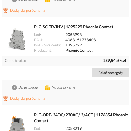
Dodaj do porównania
PLC-SC-TR/INV | 1395229 Phoenix Contact
Kod
2058998
EAN
4063151778408
Kod Producenta
1395229
Producent
Phoenix Contact
Cena brutto
139,54 zł/szt
Pokaż szczegóły
Do ustalenia
Na zamówienie
Dodaj do porównania
PLC-OPT- 24DC/230AC/ 2/ACT | 1176854 Phoenix
Contact
Kod
2058219