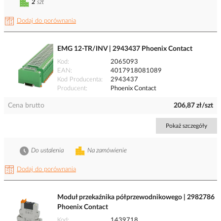
2
szt
Dodaj do porównania
EMG 12-TR/INV | 2943437 Phoenix Contact
Kod
2065093
EAN
4017918081089
Kod Producenta
2943437
Producent
Phoenix Contact
Cena brutto
206,87 zł/szt
Pokaż szczegóły
Do ustalenia
Na zamówienie
Dodaj do porównania
Moduł przekaźnika półprzewodnikowego | 2982786
Phoenix Contact
Kod
1439718