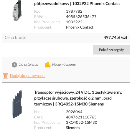
półprzewodnikowy | 1032922 Phoenix Contact
Kod
1987982
EAN
4055626536477
Kod Producenta
1032922
Producent
Phoenix Contact
Cena brutto
497,74 zł/szt
Pokaż szczegóły
Do ustalenia
Na zamówienie
Dodaj do porównania
Transoptor wyjściowy, 24 V DC, 1 zestyk zwierny,
przyłącze śrubowe, szerokość 6,2 mm, prąd
termiczny | 3RQ4052-1SM30 Siemens
Kod
2026064
EAN
4047621118765
Kod Producenta
3RQ4052-1SM30
Producent
Siemens