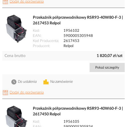
Dodaj do porównania
Przekaźnik półprzewodnikowy RSR93-40W80-F-3 |
2617453 Relpol
Kod
1956102
EAN
5900005305948
Kod Producenta
2617453
Producent
Relpol
Cena brutto
1 820,07 zł/szt
Pokaż szczegóły
Do ustalenia
Na zamówienie
Dodaj do porównania
Przekaźnik półprzewodnikowy RSR93-40W60-F-3 |
2617450 Relpol
Kod
1956105
EAN
5900005305924