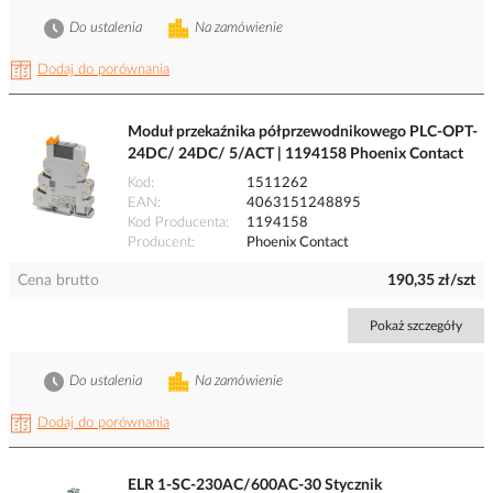
Do ustalenia
Na zamówienie
Dodaj do porównania
Moduł przekaźnika półprzewodnikowego PLC-OPT-
24DC/ 24DC/ 5/ACT | 1194158 Phoenix Contact
Kod
1511262
EAN
4063151248895
Kod Producenta
1194158
Producent
Phoenix Contact
Cena brutto
190,35 zł/szt
Pokaż szczegóły
Do ustalenia
Na zamówienie
Dodaj do porównania
ELR 1-SC-230AC/600AC-30 Stycznik