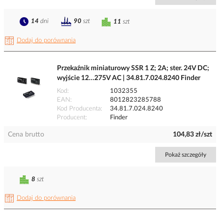
14
dni
90
szt
11
szt
Dodaj do porównania
Przekaźnik miniaturowy SSR 1 Z; 2A; ster. 24V DC;
wyjście 12…275V AC | 34.81.7.024.8240 Finder
Kod
1032355
EAN
8012823285788
Kod Producenta
34.81.7.024.8240
Producent
Finder
Cena brutto
104,83 zł/szt
Pokaż szczegóły
8
szt
Dodaj do porównania