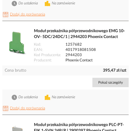
Do ustalenia
Na zamówienie
Dodaj do porównania
Moduł przekaźnika półprzewodnikowego EMG 10-
OV- 5DC/24DC/1 | 2944203 Phoenix Contact
Kod
1257682
EAN
4017918081508
Kod Producenta
2944203
Producent
Phoenix Contact
Cena brutto
395,47 zł/szt
Pokaż szczegóły
Do ustalenia
Na zamówienie
Dodaj do porównania
Moduł przekaźnika półprzewodnikowego PLC-PT-
EIK 1-SVN 24P/P | 2900397 Phoenix Contact