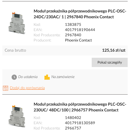
Moduł przekaźnika półprzewodnikowego PLC-OSC-
24DC/230AC/ 1 | 2967840 Phoenix Contact
Kod
1383875
EAN
4017918190644
Kod Producenta
2967840
Producent
Phoenix Contact
Cena brutto
125,16 zł/szt
Pokaż szczegóły
Do ustalenia
Na zamówienie
Dodaj do porównania
Moduł przekaźnika półprzewodnikowego PLC-OSC-
230UC/ 48DC/100 | 2966757 Phoenix Contact
Kod
1480402
EAN
4017918130589
Kod Producenta
2966757