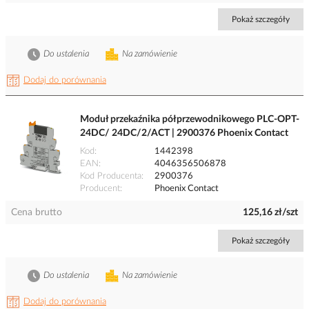
Pokaż szczegóły
Do ustalenia
Na zamówienie
Dodaj do porównania
Moduł przekaźnika półprzewodnikowego PLC-OPT-
24DC/ 24DC/2/ACT | 2900376 Phoenix Contact
Kod
1442398
EAN
4046356506878
Kod Producenta
2900376
Producent
Phoenix Contact
Cena brutto
125,16 zł/szt
Pokaż szczegóły
Do ustalenia
Na zamówienie
Dodaj do porównania