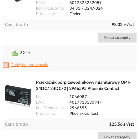
EAN
8012823232089
Kod Producenta
34.81.7.024.9024
Producent
Finder
Cena brutto
93,32 zł/szt
Pokaż szczegóły
29
szt
Dodaj do porównania
Przekaźnik półprzewodnikowy mianiturowy OPT-
24DC/ 24DC/2 | 2966595 Phoenix Contact
Kod
1066087
EAN
4017918130947
Kod Producenta
2966595
Producent
Phoenix Contact
Cena brutto
125,56 zł/szt
Pokaż szczegóły