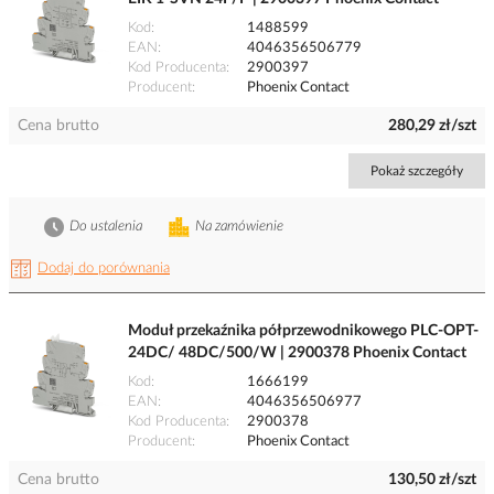
Kod
1488599
EAN
4046356506779
Kod Producenta
2900397
Producent
Phoenix Contact
Cena brutto
280,29 zł/szt
Pokaż szczegóły
Do ustalenia
Na zamówienie
Dodaj do porównania
Moduł przekaźnika półprzewodnikowego PLC-OPT-
24DC/ 48DC/500/W | 2900378 Phoenix Contact
Kod
1666199
EAN
4046356506977
Kod Producenta
2900378
Producent
Phoenix Contact
Cena brutto
130,50 zł/szt