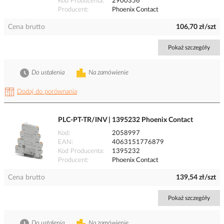
Kod Producenta
2900356
Producent
Phoenix Contact
Cena brutto
106,70 zł/szt
Pokaż szczegóły
Do ustalenia
Na zamówienie
Dodaj do porównania
PLC-PT-TR/INV | 1395232 Phoenix Contact
Kod
2058997
EAN
4063151776879
Kod Producenta
1395232
Producent
Phoenix Contact
Cena brutto
139,54 zł/szt
Pokaż szczegóły
Do ustalenia
Na zamówienie