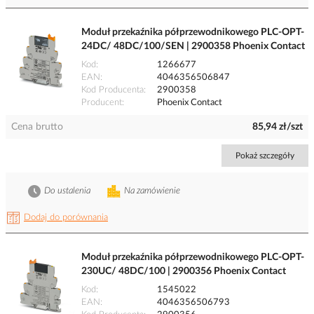
Moduł przekaźnika półprzewodnikowego PLC-OPT-
24DC/ 48DC/100/SEN | 2900358 Phoenix Contact
Kod
1266677
EAN
4046356506847
Kod Producenta
2900358
Producent
Phoenix Contact
Cena brutto
85,94 zł/szt
Pokaż szczegóły
Do ustalenia
Na zamówienie
Dodaj do porównania
Moduł przekaźnika półprzewodnikowego PLC-OPT-
230UC/ 48DC/100 | 2900356 Phoenix Contact
Kod
1545022
EAN
4046356506793