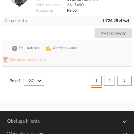
Kod Producenta
2617450
Producent
Relpol
Cena brutto
1 724,28 zł/szt
Pokaż szczegóły
Do ustalenia
Na zamówienie
Dodaj do porównania
Strona
Aktualnie czytasz stronę
Strona
Stro
Nast
Pokaż
1
2
Obsługa klienta
Warunki zakupów