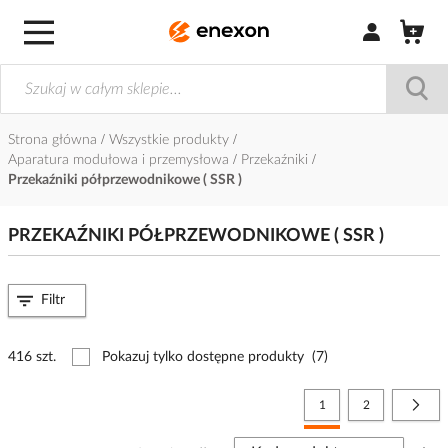
Zaloguj się / Z
Strona główna
Wszystkie produkty
Aparatura modułowa i przemysłowa
Przekaźniki
Przekaźniki półprzewodnikowe ( SSR )
PRZEKAŹNIKI PÓŁPRZEWODNIKOWE ( SSR )
Filtr
416 szt.
Pokazuj tylko dostępne produkty
(7)
Strona
Aktualnie czytasz stronę
Strona
Stro
Nast
1
2