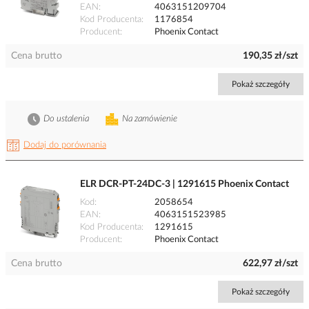
EAN
4063151209704
Kod Producenta
1176854
Producent
Phoenix Contact
Cena brutto
190,35 zł/szt
Pokaż szczegóły
Do ustalenia
Na zamówienie
Dodaj do porównania
ELR DCR-PT-24DC-3 | 1291615 Phoenix Contact
Kod
2058654
EAN
4063151523985
Kod Producenta
1291615
Producent
Phoenix Contact
Cena brutto
622,97 zł/szt
Pokaż szczegóły