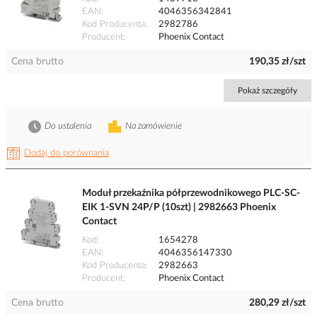
EAN
4046356342841
Kod Producenta
2982786
Producent
Phoenix Contact
Cena brutto
190,35 zł/szt
Pokaż szczegóły
Do ustalenia
Na zamówienie
Dodaj do porównania
Moduł przekaźnika półprzewodnikowego PLC-SC-
EIK 1-SVN 24P/P (10szt) | 2982663 Phoenix
Contact
Kod
1654278
EAN
4046356147330
Kod Producenta
2982663
Producent
Phoenix Contact
Cena brutto
280,29 zł/szt