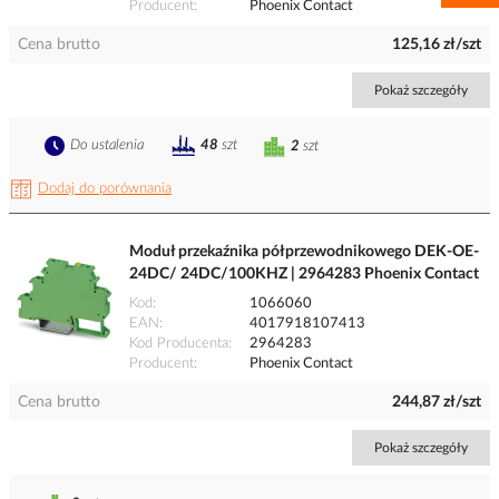
Producent
Phoenix Contact
Cena brutto
125,16 zł/szt
Pokaż szczegóły
Do ustalenia
48
szt
2
szt
Dodaj do porównania
Moduł przekaźnika półprzewodnikowego DEK-OE-
24DC/ 24DC/100KHZ | 2964283 Phoenix Contact
Kod
1066060
EAN
4017918107413
Kod Producenta
2964283
Producent
Phoenix Contact
Cena brutto
244,87 zł/szt
Pokaż szczegóły