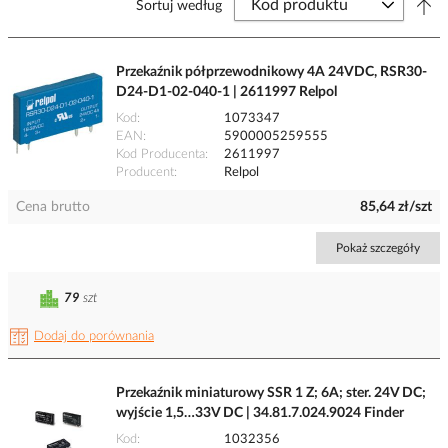
Sortuj według
Przekaźnik półprzewodnikowy 4A 24VDC, RSR30-
D24-D1-02-040-1 | 2611997 Relpol
Kod
1073347
EAN
5900005259555
Kod Producenta
2611997
Producent
Relpol
Cena brutto
85,64 zł/szt
Pokaż szczegóły
79
szt
Dodaj do porównania
Przekaźnik miniaturowy SSR 1 Z; 6A; ster. 24V DC;
wyjście 1,5…33V DC | 34.81.7.024.9024 Finder
Kod
1032356