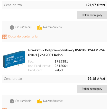
Cena brutto
121,97 zł/szt
Pokaż szczegóły
Do ustalenia
Na zamówienie
Dodaj do porównania
Przekaźnik Półprzewodnikowy RSR30-D24-D1-24-
010-1 | 2612001 Relpol
Kod
1985381
Kod Producenta
2612001
Producent
Relpol
Cena brutto
99,15 zł/szt
Pokaż szczegóły
Do ustalenia
Na zamówienie