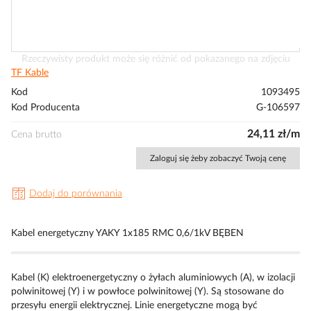
Przejdź
Rzeczywisty produkt może się różnić od pokazanego na zdjęciu
na
TF Kable
początek
Kod
1093495
galerii
Kod Producenta
G-106597
24,11 zł/m
Cena brutto
Zaloguj się żeby zobaczyć Twoją cenę
Dodaj do porównania
Kabel energetyczny YAKY 1x185 RMC 0,6/1kV BĘBEN
Kabel (K) elektroenergetyczny o żyłach aluminiowych (A), w izolacji
polwinitowej (Y) i w powłoce polwinitowej (Y). Są stosowane do
przesyłu energii elektrycznej. Linie energetyczne mogą być