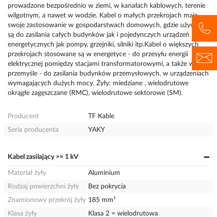
prowadzone bezpośrednio w ziemi, w kanałach kablowych, terenie
wilgotnym, a nawet w wodzie. Kabel o małych przekrojach mają
swoje zastosowanie w gospodarstwach domowych, gdzie używane
są do zasilania całych budynków jak i pojedynczych urządzeń
energetycznych jak pompy, grzejniki, silniki itp.Kabel o większych
przekrojach stosowane są w energetyce - do przesyłu energii
elektrycznej pomiędzy stacjami transformatorowymi, a także w
przemyśle - do zasilania budynków przemysłowych, w urządzeniach
wymagających dużych mocy. Żyły: miedziane , wielodrutowe
okrągłe zagęszczane (RMC), wielodrutowe sektorowe (SM).
Producent
TF Kable
Seria producenta
YAKY
Kabel zasilający >= 1 kV
Materiał żyły
Aluminium
Rodzaj powierzchni żyły
Bez pokrycia
Znamionowy przekrój żyły
185 mm²
Klasa żyły
Klasa 2 = wielodrutowa