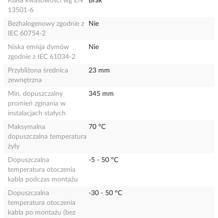
Klasa kwasowości wg EN
Brak
13501-6
Bezhalogenowy zgodnie z
Nie
IEC 60754-2
Niska emisja dymów
Nie
zgodnie z IEC 61034-2
Przybliżona średnica
23 mm
zewnętrzna
Min. dopuszczalny
345 mm
promień zginania w
instalacjach stałych
Maksymalna
70 °C
dopuszczalna temperatura
żyły
Dopuszczalna
-5 - 50 °C
temperatura otoczenia
kabla podczas montażu
Dopuszczalna
-30 - 50 °C
temperatura otoczenia
kabla po montażu (bez