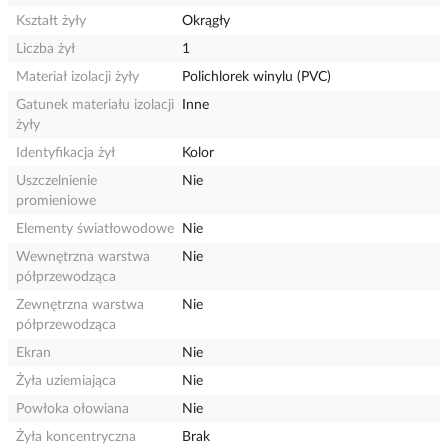
Kształt żyły
Okrągły
Liczba żył
1
Materiał izolacji żyły
Polichlorek winylu (PVC)
Gatunek materiału izolacji
Inne
żyły
Identyfikacja żył
Kolor
Uszczelnienie
Nie
promieniowe
Elementy światłowodowe
Nie
Wewnętrzna warstwa
Nie
półprzewodząca
Zewnętrzna warstwa
Nie
półprzewodząca
Ekran
Nie
Żyła uziemiająca
Nie
Powłoka ołowiana
Nie
Żyła koncentryczna
Brak