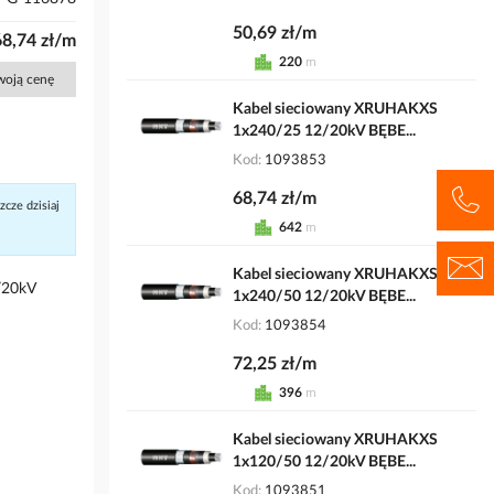
50,69 zł/m
68,74 zł/m
220
m
Twoją cenę
Kabel sieciowany XRUHAKXS
1x240/25 12/20kV BĘBE...
Kod
1093853
68,74 zł/m
cze dzisiaj
642
m
Kabel sieciowany XRUHAKXS
/20kV
1x240/50 12/20kV BĘBE...
Kod
1093854
72,25 zł/m
396
m
Kabel sieciowany XRUHAKXS
1x120/50 12/20kV BĘBE...
Kod
1093851