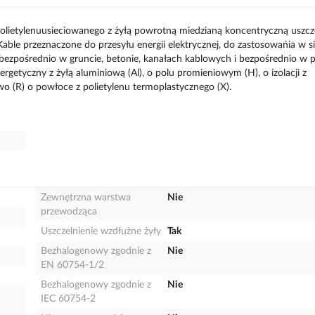
 polietylenuusieciowanego z żyłą powrotną miedzianą koncentryczną uszcz
able przeznaczone do przesyłu energii elektrycznej, do zastosowańia w s
zpośrednio w gruncie, betonie, kanałach kablowych i bezpośrednio w p
rgetyczny z żyłą aluminiową (Al), o polu promieniowym (H), o izolacji z
wo (R) o powłoce z polietylenu termoplastycznego (X).
Zewnętrzna warstwa
Nie
przewodząca
Uszczelnienie wzdłużne żyły
Tak
Bezhalogenowy zgodnie z
Nie
EN 60754-1/2
Bezhalogenowy zgodnie z
Nie
IEC 60754-2