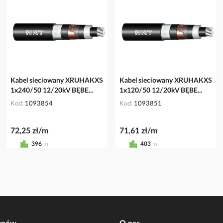
Kabel sieciowany XRUHAKXS
Kabel sieciowany XRUHAKXS
1x240/50 12/20kV BĘBE...
1x120/50 12/20kV BĘBE...
Kod
1093854
Kod
1093851
72,25 zł/m
71,61 zł/m
396
m
403
m