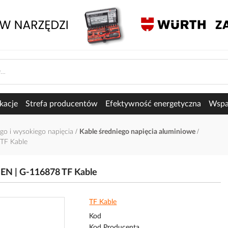
kacje
Strefa producentów
Efektywność energetyczna
Wspar
ego i wysokiego napięcia
Kable średniego napięcia aluminiowe
TF Kable
N | G-116878 TF Kable
TF Kable
Kod
Kod Producenta