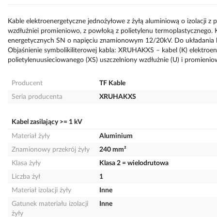
Kable elektroenergetyczne jednożyłowe z żyłą aluminiową o izolacji z
wzdłużniei promieniowo, z powłoką z polietylenu termoplastycznego. K
energetycznych SN o napięciu znamionowym 12/20kV. Do układania be
Objaśnienie symbolikiliterowej kabla: XRUHAKXS – kabel (K) elektroene
polietylenuusieciowanego (XS) uszczelniony wzdłużnie (U) i promienio
Producent
TF Kable
Seria producenta
XRUHAKXS
Kabel zasilający >= 1 kV
Materiał żyły
Aluminium
Znamionowy przekrój żyły
240 mm²
Klasa żyły
Klasa 2 = wielodrutowa
Liczba żył
1
Materiał izolacji żyły
Inne
Gatunek materiału izolacji
Inne
żyły