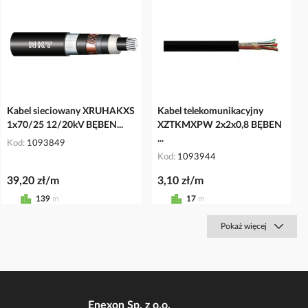
Kabel sieciowany XRUHAKXS
Kabel telekomunikacyjny
1x70/25 12/20kV BĘBEN...
XZTKMXPW 2x2x0,8 BĘBEN
...
Kod
1093849
Kod
1093944
39,20 zł/m
3,10 zł/m
139
m
17
m
Pokaż więcej
Enexon Sp. z o.o.