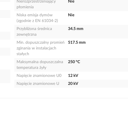
Nierozprzestrzeniający
Nie
płomienia
Niska emisja dymów
Nie
(zgodnie z EN 61034-2)
Przybliżona średnica
34.5 mm
zewnętrzna
Min. dopuszczalny promień
517.5 mm
zginania w instalacjach
stałych
Maksymalna dopuszczalna
250 °C
temperatura żyły
Napięcie znamionowe U0
12 kV
Napięcie znamionowe U
20 kV