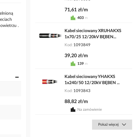
71,61 zł/m
elnioną
403
m
ieciach
owietrzu .
Kabel sieciowany XRUHAKXS
1x70/25 12/20kV BĘBEN...
Kod
1093849
39,20 zł/m
139
m
Kabel sieciowany YHAKXS
1x240/50 12/20kV BĘBEN ...
Kod
1093843
88,82 zł/m
Na zamówienie
Pokaż więcej