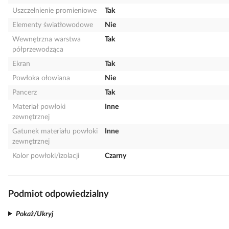
Uszczelnienie promieniowe
Tak
Elementy światłowodowe
Nie
Wewnętrzna warstwa
Tak
półprzewodząca
Ekran
Tak
Powłoka ołowiana
Nie
Pancerz
Tak
Materiał powłoki
Inne
zewnętrznej
Gatunek materiału powłoki
Inne
zewnętrznej
Kolor powłoki/izolacji
Czarny
Podmiot odpowiedzialny
Pokaż/Ukryj