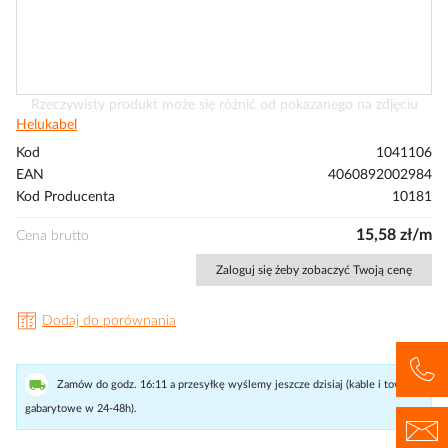
Przejdź
Rzeczywisty produkt może się różnić od pokazanego na zdjęciu
na
Helukabel
początek
Kod
1041106
galerii
EAN
4060892002984
Kod Producenta
10181
15,58 zł/m
Cena brutto
Zaloguj się żeby zobaczyć Twoją cenę
Dodaj do porównania
Zamów do godz. 16:11 a przesyłkę wyślemy jeszcze dzisiaj (kable i towary
gabarytowe w 24-48h).