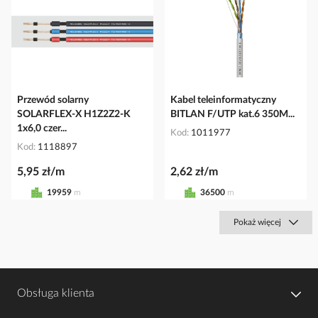
Przewód solarny
Kabel teleinformatyczny
SOLARFLEX-X H1Z2Z2-K
BITLAN F/UTP kat.6 350M...
1x6,0 czer...
Kod
1011977
Kod
1118897
5,95 zł/m
2,62 zł/m
19959
m
36500
m
Pokaż więcej
Obsługa klienta