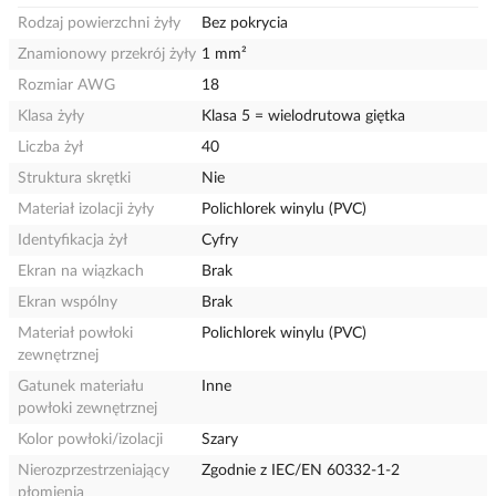
Rodzaj powierzchni żyły
Bez pokrycia
Znamionowy przekrój żyły
1 mm²
Rozmiar AWG
18
Klasa żyły
Klasa 5 = wielodrutowa giętka
Liczba żył
40
Struktura skrętki
Nie
Materiał izolacji żyły
Polichlorek winylu (PVC)
Identyfikacja żył
Cyfry
Ekran na wiązkach
Brak
Ekran wspólny
Brak
Materiał powłoki
Polichlorek winylu (PVC)
zewnętrznej
Gatunek materiału
Inne
powłoki zewnętrznej
Kolor powłoki/izolacji
Szary
Nierozprzestrzeniający
Zgodnie z IEC/EN 60332-1-2
płomienia