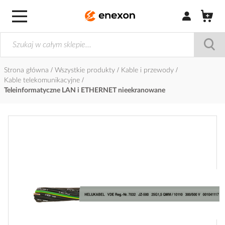
Zaloguj się / Z
Strona główna
Wszystkie produkty
Kable i przewody
Kable telekomunikacyjne
Teleinformatyczne LAN i ETHERNET nieekranowane
Przejdź
na
koniec
galerii