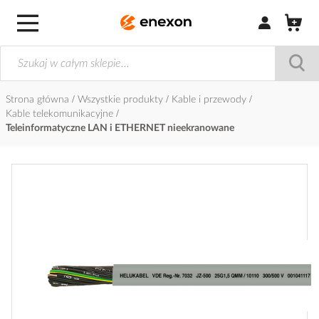
Zaloguj się / Z
Strona główna
Wszystkie produkty
Kable i przewody
Kable telekomunikacyjne
Teleinformatyczne LAN i ETHERNET nieekranowane
Przejdź
na
koniec
galerii