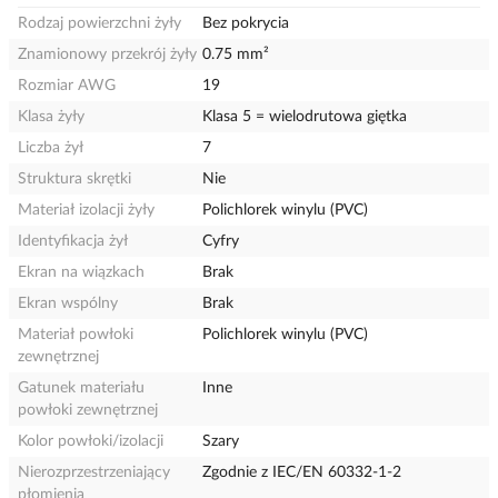
Rodzaj powierzchni żyły
Bez pokrycia
Znamionowy przekrój żyły
0.75 mm²
Rozmiar AWG
19
Klasa żyły
Klasa 5 = wielodrutowa giętka
Liczba żył
7
Struktura skrętki
Nie
Materiał izolacji żyły
Polichlorek winylu (PVC)
Identyfikacja żył
Cyfry
Ekran na wiązkach
Brak
Ekran wspólny
Brak
Materiał powłoki
Polichlorek winylu (PVC)
zewnętrznej
Gatunek materiału
Inne
powłoki zewnętrznej
Kolor powłoki/izolacji
Szary
Nierozprzestrzeniający
Zgodnie z IEC/EN 60332-1-2
płomienia