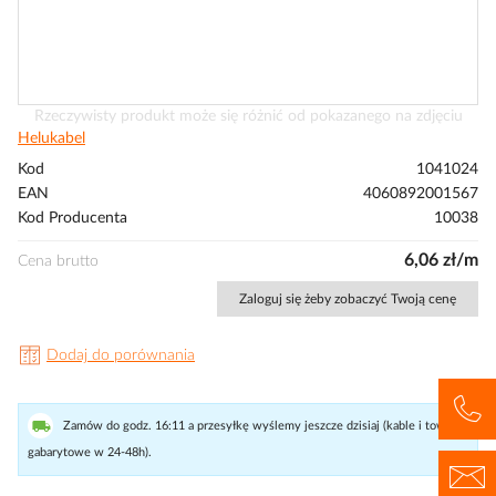
Przejdź
Rzeczywisty produkt może się różnić od pokazanego na zdjęciu
na
Helukabel
początek
Kod
1041024
galerii
EAN
4060892001567
Kod Producenta
10038
6,06 zł/m
Cena brutto
Zaloguj się żeby zobaczyć Twoją cenę
Dodaj do porównania
Zamów do godz. 16:11 a przesyłkę wyślemy jeszcze dzisiaj (kable i towary
gabarytowe w 24-48h).