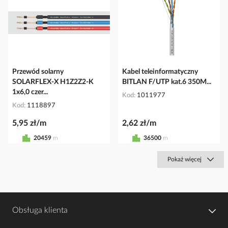
Przewód solarny
Kabel teleinformatyczny
SOLARFLEX-X H1Z2Z2-K
BITLAN F/UTP kat.6 350M...
1x6,0 czer...
Kod
1011977
Kod
1118897
5,95 zł/m
2,62 zł/m
20459
m
36500
m
Pokaż więcej
Obsługa klienta