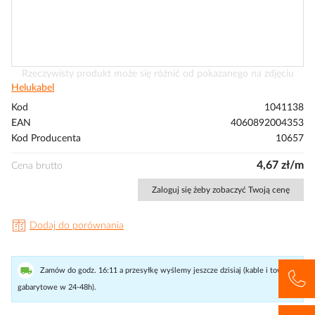
Przejdź
Rzeczywisty produkt może się różnić od pokazanego na zdjęciu
na
Helukabel
początek
Kod
1041138
galerii
EAN
4060892004353
Kod Producenta
10657
4,67 zł/m
Cena brutto
Zaloguj się żeby zobaczyć Twoją cenę
Dodaj do porównania
Zamów do godz. 16:11 a przesyłkę wyślemy jeszcze dzisiaj (kable i towary
gabarytowe w 24-48h).