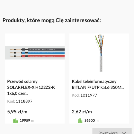
Produkty, które mogą Cię zainteresować:
Przewód solarny
Kabel teleinformatyczny
SOLARFLEX-X H1Z2Z2-K
BITLAN F/UTP kat.6 350M...
1x6,0 czer...
Kod
1011977
Kod
1118897
5,95 zł/m
2,62 zł/m
19959
m
36500
m
Pokaż więcej