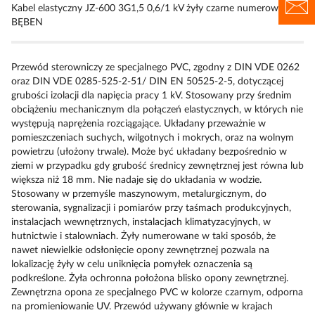
Kabel elastyczny JZ-600 3G1,5 0,6/1 kV żyły czarne numerowane
BĘBEN
Przewód sterowniczy ze specjalnego PVC, zgodny z DIN VDE 0262
oraz DIN VDE 0285-525-2-51/ DIN EN 50525-2-5, dotyczącej
grubości izolacji dla napięcia pracy 1 kV. Stosowany przy średnim
obciążeniu mechanicznym dla połączeń elastycznych, w których nie
występują naprężenia rozciągające. Układany przeważnie w
pomieszczeniach suchych, wilgotnych i mokrych, oraz na wolnym
powietrzu (ułożony trwale). Może być układany bezpośrednio w
ziemi w przypadku gdy grubość średnicy zewnętrznej jest równa lub
większa niż 18 mm. Nie nadaje się do układania w wodzie.
Stosowany w przemyśle maszynowym, metalurgicznym, do
sterowania, sygnalizacji i pomiarów przy taśmach produkcyjnych,
instalacjach wewnętrznych, instalacjach klimatyzacyjnych, w
hutnictwie i stalowniach. Żyły numerowane w taki sposób, że
nawet niewielkie odsłonięcie opony zewnętrznej pozwala na
lokalizację żyły w celu uniknięcia pomyłek oznaczenia są
podkreślone. Żyła ochronna położona blisko opony zewnętrznej.
Zewnętrzna opona ze specjalnego PVC w kolorze czarnym, odporna
na promieniowanie UV. Przewód używany głównie w krajach