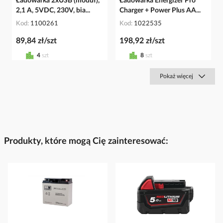
Ładowarka 2xUSB (moduł),
Ładowarka Energizer Pro
2,1 A, 5VDC, 230V, bia...
Charger + Power Plus AA...
Kod
1100261
Kod
1022535
89,84 zł/szt
198,92 zł/szt
4
szt
8
szt
Pokaż więcej
Produkty, które mogą Cię zainteresować: