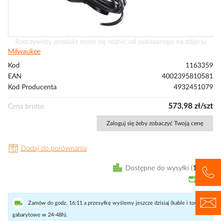
Przejdź
Rzeczywisty produkt może się różnić od pokazanego na zdjęciu
na
Milwaukee
początek
Kod
1163359
galerii
EAN
4002395810581
Kod Producenta
4932451079
573,98 zł/szt
Cena brutto
Zaloguj się żeby zobaczyć Twoją cenę
Dodaj do porównania
Dostępne do wysyłki
11
szt
Zamów do godz. 16:11 a przesyłkę wyślemy jeszcze dzisiaj (kable i towary
gabarytowe w 24-48h).