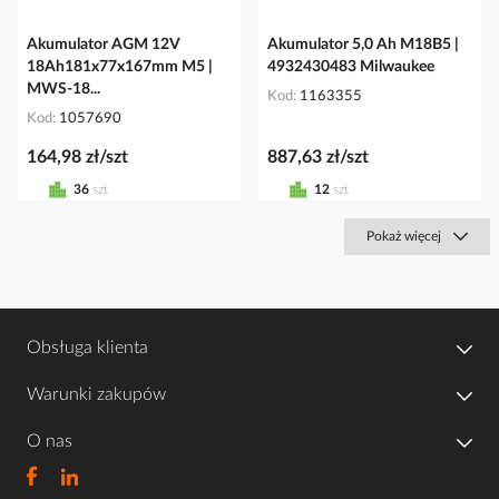
Akumulator AGM 12V
Akumulator 5,0 Ah M18B5 |
18Ah181x77x167mm M5 |
4932430483 Milwaukee
MWS-18...
Kod
1163355
Kod
1057690
164,98 zł/szt
887,63 zł/szt
36
szt
12
szt
Pokaż więcej
Obsługa klienta
Warunki zakupów
O nas