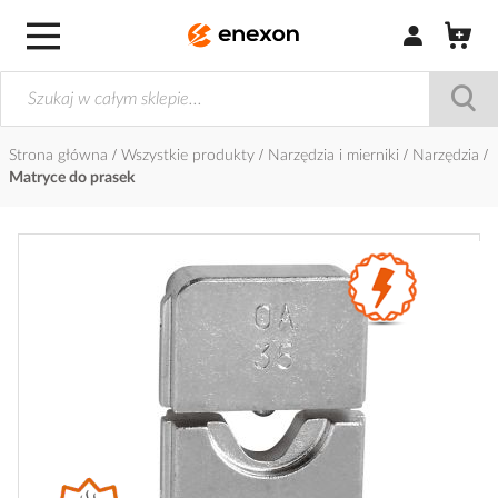
Zaloguj się / Z
Strona główna
Wszystkie produkty
Narzędzia i mierniki
Narzędzia
Matryce do prasek
Przejdź
na
koniec
galerii