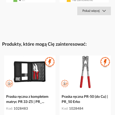
4
szt
Na zamówienie
Pokaż więcej
Produkty, które mogą Cię zainteresować:
Praska ręczna z kompletem
Praska ręczna PR-50 (do Cu) |
matryc PR 33-Z5 | PR_...
PR_50 Erko
Kod
1028483
Kod
1028484