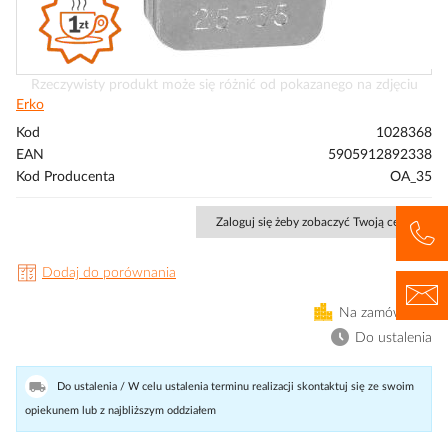
Przejdź
Rzeczywisty produkt może się różnić od pokazanego na zdjęciu
na
Erko
początek
Kod
1028368
galerii
EAN
5905912892338
Kod Producenta
OA_35
Zaloguj się żeby zobaczyć Twoją cenę
Dodaj do porównania
Na zamówienie
Do ustalenia
Do ustalenia / W celu ustalenia terminu realizacji skontaktuj się ze swoim
opiekunem lub z najbliższym oddziałem