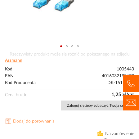
Przejdź
Rzeczywisty produkt może się różnić od pokazanego na zdjęciu
na
Assmann
początek
Kod
1005443
galerii
EAN
4016032198673
Kod Producenta
DK-1512-005
1,25 zł/szt
Cena brutto
Zaloguj się żeby zobaczyć Twoją cenę
Dodaj do porównania
Na zamówienie