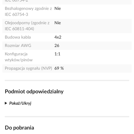
IEC 60754-2
Bezhalogenowy zgodnie z
Nie
IEC 60754-3
Olejoodporny (zgodnie z
Nie
IEC 60811-404)
Budowa kabla
4x2
Rozmiar AWG
26
Konfiguracja
1:1
wtyków/pinów
Propagacja sygnału (NVP)
69 %
Podmiot odpowiedzialny
Pokaż/Ukryj
Do pobrania