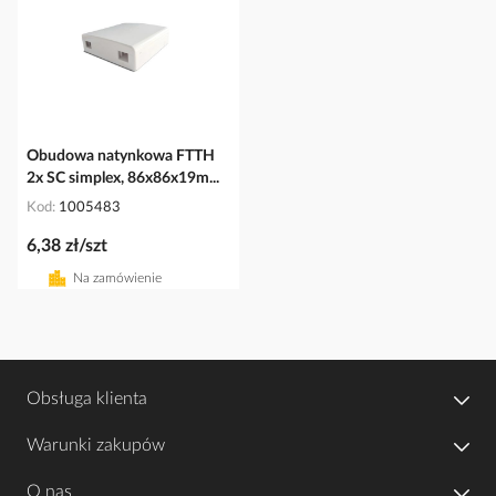
Obudowa natynkowa FTTH
2x SC simplex, 86x86x19m...
Kod
1005483
6,38 zł/szt
Na zamówienie
Obsługa klienta
Warunki zakupów
O nas