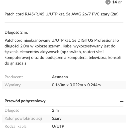
14
dni
Patch cord RJ45/RJ45 U/UTP kat. 5e AWG 26/7 PVC szary (2m)
Długość 2 m.
Patchcord nieekranowany U/UTP kat. 5e DIGITUS Professional o
długości 2,0m w kolorze szarym. Kabel wykorzystywany jest do
łączenia elementów aktywnych (np.: switch, router) sieci
komputerowej oraz do podłączenia komputera, telewizora, konsoli
do gniazda s
Producent
Assmann
Wymiary
0.163m x 0.029m x 0.244m
Przewód połączeniowy
Długość
2 m
Kolor powłoki/izolacji
Szary
Rodzaj kabla
U/UTP