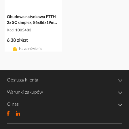
Obudowa natynkowa FTTH
2x SC simplex, 86x86x19m...
Kod
1005483
6,38 zł/szt
Na zamówienie
Obsługa klienta
Warunki zakupów
O nas