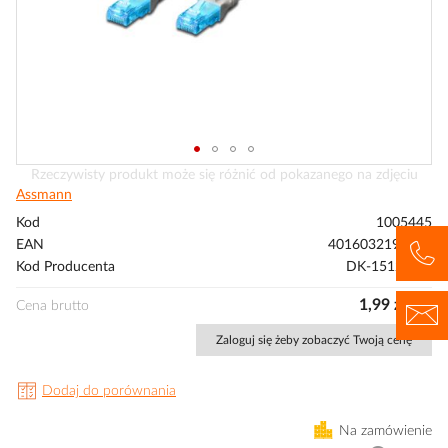
Przejdź
Rzeczywisty produkt może się różnić od pokazanego na zdjęciu
na
Assmann
początek
Kod
1005445
galerii
EAN
4016032198734
Kod Producenta
DK-1512-020
1,99 zł/szt
Cena brutto
Zaloguj się żeby zobaczyć Twoją cenę
Dodaj do porównania
Na zamówienie