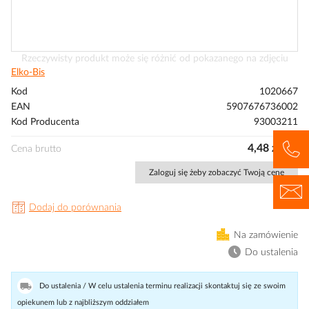
Przejdź
Rzeczywisty produkt może się różnić od pokazanego na zdjęciu
na
Elko-Bis
początek
Kod
1020667
galerii
EAN
5907676736002
Kod Producenta
93003211
4,48 zł/szt
Cena brutto
Zaloguj się żeby zobaczyć Twoją cenę
Dodaj do porównania
Na zamówienie
Do ustalenia
Do ustalenia / W celu ustalenia terminu realizacji skontaktuj się ze swoim
opiekunem lub z najbliższym oddziałem