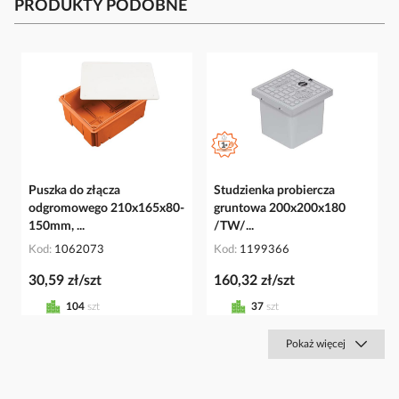
PRODUKTY PODOBNE
Puszka do złącza
Studzienka probiercza
odgromowego 210x165x80-
gruntowa 200x200x180
150mm, ...
/TW/...
Kod
1062073
Kod
1199366
30,59 zł/szt
160,32 zł/szt
104
szt
37
szt
Pokaż więcej