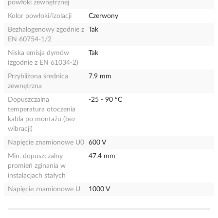
powłoki zewnętrznej
Kolor powłoki/izolacji
Czerwony
Bezhalogenowy zgodnie z
Tak
EN 60754-1/2
Niska emisja dymów
Tak
(zgodnie z EN 61034-2)
Przybliżona średnica
7.9 mm
zewnętrzna
Dopuszczalna
-25 - 90 °C
temperatura otoczenia
kabla po montażu (bez
wibracji)
Napięcie znamionowe U0
600 V
Min. dopuszczalny
47.4 mm
promień zginania w
instalacjach stałych
Napięcie znamionowe U
1000 V