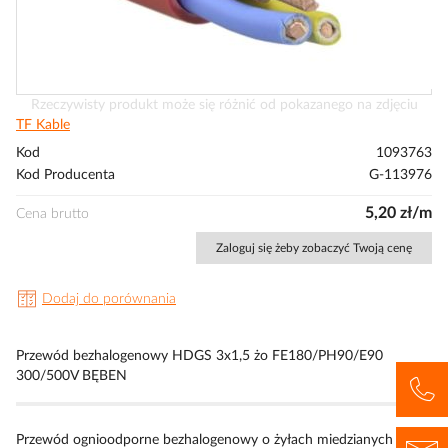
Przejdź
Rzeczywisty produkt może się różnić od pokazanego na zdjęciu
na
TF Kable
początek
Kod
1093763
galerii
Kod Producenta
G-113976
5,20 zł/m
Cena brutto
Zaloguj się żeby zobaczyć Twoją cenę
Dodaj do porównania
Przewód bezhalogenowy HDGS 3x1,5 żo FE180/PH90/E90
300/500V BĘBEN
Przewód ognioodporne bezhalogenowy o żyłach miedzianych