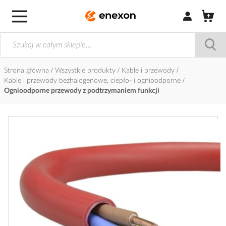
Zaloguj się / Z
Strona główna
Wszystkie produkty
Kable i przewody
Kable i przewody bezhalogenowe, ciepło- i ognioodporne
Ognioodporne przewody z podtrzymaniem funkcji
Przejdź
na
koniec
galerii