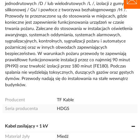
jednodrutowych /D / lub wielodrutowych /L /, izolacji z gumy
silikonowej / Gs/ i powłoce z tworzywa bezhalogenowego /H /.
Przewody te przeznaczone są do stosowania w miejscach, gdzie
konieczne jest zapewnienie funkcjonowania urządzeń w czasie
trwania pożaru. Zalecane do stosowania w instalacjach oświetlenia
awaryjnego, systemach oddymiania, systemach alarmowych,
sygnalizacyjnych, kontrolnych, sygnalizacji pożaru i automatyce
pożarniczej oraz w innych obwodach zapewniających
bezpieczeństwo. W warunkach pożaru przewody te zapewniają
prawidłowe funkcjonowanie instalacji przez co najmniej 90 minut
(PH90) oraz trwałość izolacji przez 180 minut (FE180). Podczas
spalania nie wydzielają toksycznych, duszących gazów oraz gęstych
dymów. Przewody nadają się do instalowania na stałe wewnątrz
budynków.
Producent
TF Kable
Seria producenta
HDGS
Kabel zasilający < 1 kV
Materiał żyły
Miedź