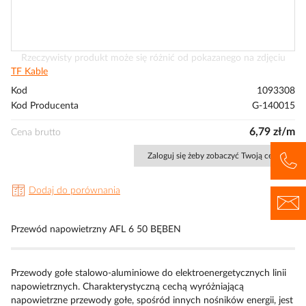
Przejdź
Rzeczywisty produkt może się różnić od pokazanego na zdjęciu
na
TF Kable
początek
Kod
1093308
galerii
Kod Producenta
G-140015
6,79 zł/m
Cena brutto
Zaloguj się żeby zobaczyć Twoją cenę
Dodaj do porównania
Przewód napowietrzny AFL 6 50 BĘBEN
Przewody gołe stalowo-aluminiowe do elektroenergetycznych linii
napowietrznych. Charakterystyczną cechą wyróżniającą
napowietrzne przewody gołe, spośród innych nośników energii, jest