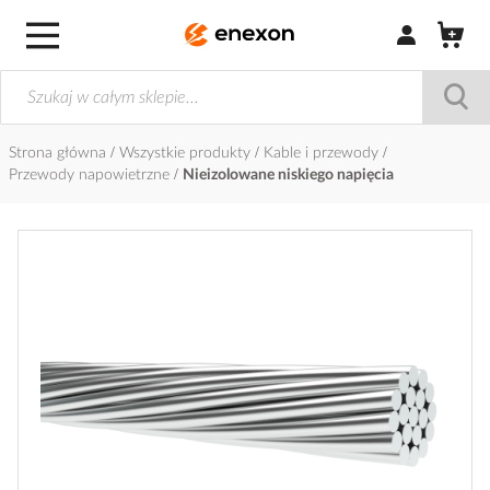
Zaloguj się / Z
Strona główna
Wszystkie produkty
Kable i przewody
Przewody napowietrzne
Nieizolowane niskiego napięcia
Przejdź
na
koniec
galerii