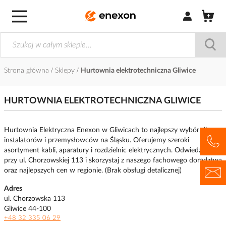
Zaloguj się / Z
Strona główna
Sklepy
Hurtownia elektrotechniczna Gliwice
HURTOWNIA ELEKTROTECHNICZNA GLIWICE
Hurtownia Elektryczna Enexon w Gliwicach to najlepszy wybór dla
instalatorów i przemysłowców na Śląsku. Oferujemy szeroki
asortyment kabli, aparatury i rozdzielnic elektrycznych. Odwiedź nas
przy ul. Chorzowskiej 113 i skorzystaj z naszego fachowego doradztwa
oraz najlepszych cen w regionie. (Brak obsługi detalicznej)
Adres
ul. Chorzowska 113
Gliwice 44-100
+48 32 335 06 29