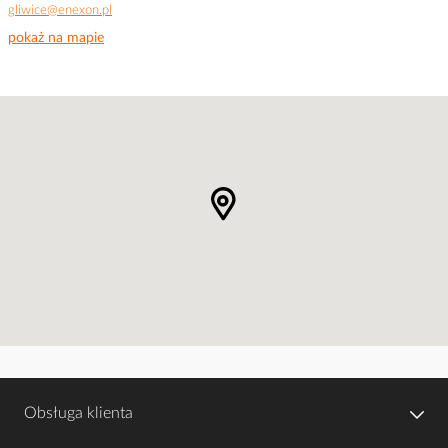
gliwice@enexon.pl
pokaż na mapie
Obsługa klienta