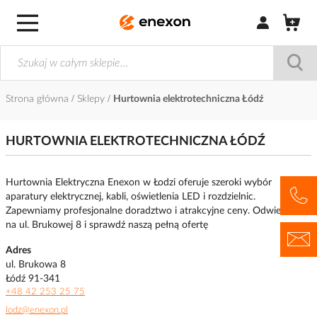
Zaloguj się / Z
Strona główna
Sklepy
Hurtownia elektrotechniczna Łódź
HURTOWNIA ELEKTROTECHNICZNA ŁÓDŹ
Hurtownia Elektryczna Enexon w Łodzi oferuje szeroki wybór
aparatury elektrycznej, kabli, oświetlenia LED i rozdzielnic.
Zapewniamy profesjonalne doradztwo i atrakcyjne ceny. Odwiedź nas
na ul. Brukowej 8 i sprawdź naszą pełną ofertę
Adres
ul. Brukowa 8
Łódź 91-341
+48 42 253 25 75
lodz@enexon.pl