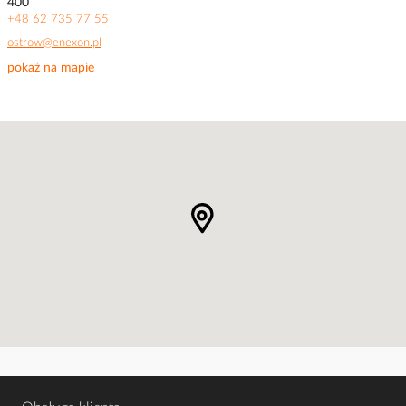
400
+48 62 735 77 55
ostrow@enexon.pl
pokaż na mapie