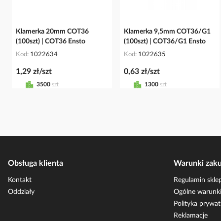
Klamerka 20mm COT36
Klamerka 9,5mm COT36/G1
(100szt) | COT36 Ensto
(100szt) | COT36/G1 Ensto
Kod
1022634
Kod
1022635
1,29 zł/szt
0,63 zł/szt
3500
szt
1300
szt
Obsługa klienta
Warunki zak
Kontakt
Regulamin skle
Oddziały
Ogólne warunki
Polityka prywat
Reklamacje