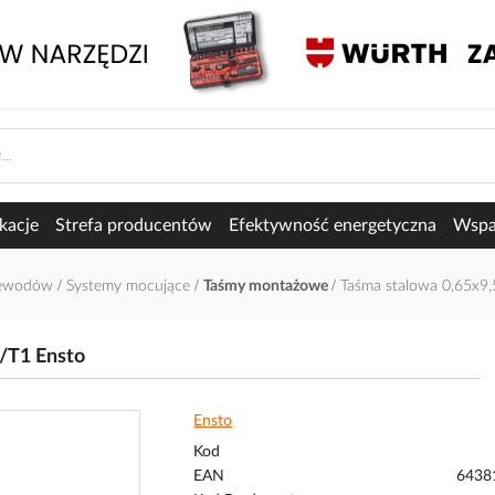
kacje
Strefa producentów
Efektywność energetyczna
Wspar
rzewodów
Systemy mocujące
Taśmy montażowe
Taśma stalowa 0,65x9
/T1 Ensto
Ensto
Kod
EAN
6438