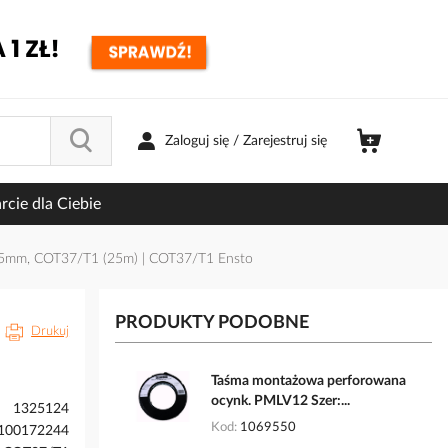
Zaloguj się / Zarejestruj się
cie dla Ciebie
,5mm, COT37/T1 (25m) | COT37/T1 Ensto
PRODUKTY PODOBNE
Drukuj
Taśma montażowa perforowana
ocynk. PMLV12 Szer:...
1325124
Kod
1069550
100172244