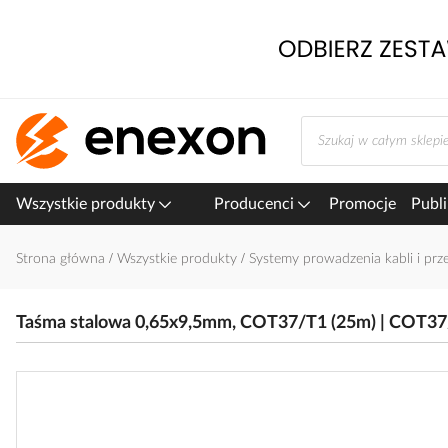
Przejdź
do
treści
Wszystkie produkty
Producenci
Promocje
Publi
Strona główna
Wszystkie produkty
Systemy prowadzenia kabli i p
Taśma stalowa 0,65x9,5mm, COT37/T1 (25m) | COT37
Przejdź
na
koniec
galerii