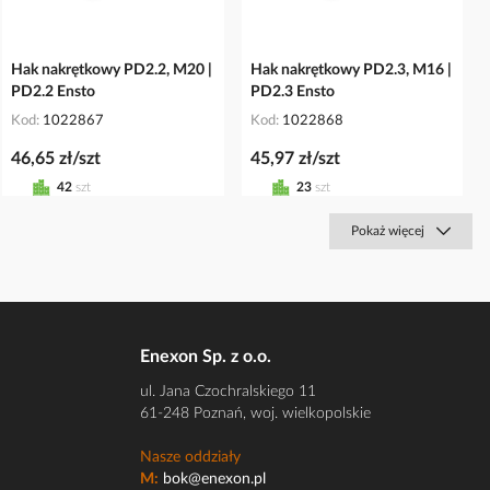
Hak nakrętkowy PD2.2, M20 |
Hak nakrętkowy PD2.3, M16 |
PD2.2 Ensto
PD2.3 Ensto
Kod
1022867
Kod
1022868
46,65 zł/szt
45,97 zł/szt
42
szt
23
szt
Pokaż więcej
Enexon Sp. z o.o.
ul. Jana Czochralskiego 11
61-248 Poznań, woj. wielkopolskie
Nasze oddziały
M:
bok@enexon.pl