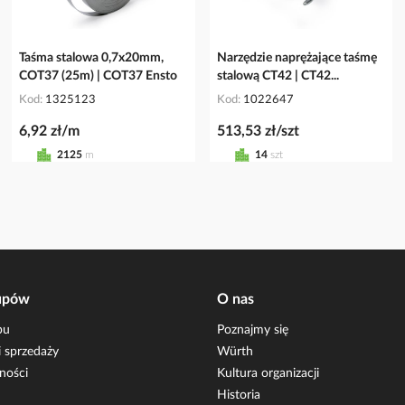
Taśma stalowa 0,7x20mm,
Narzędzie naprężające taśmę
COT37 (25m) | COT37 Ensto
stalową CT42 | CT42...
Kod
1325123
Kod
1022647
6,92 zł/m
513,53 zł/szt
2125
m
14
szt
upów
O nas
pu
Poznajmy się
 sprzedaży
Würth
ności
Kultura organizacji
Historia