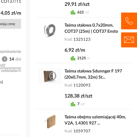
COT37/T1
29,91 zł/szt
622
szt
4,05 zł/m
Twoją cenę
Taśma stalowa 0,7x20mm,
COT37 (25m) | COT37 Ensto
Kod
1325123
6,92 zł/m
zamówienie
2125
m
14
dni
wdź
 oddziałach
Taśma stalowa Sdunnger F 197
(20x0,7mm, 32m) St...
m)
Kod
1120093
128,38 zł/szt
7
szt
Taśma obejmy uziemiającej 40m,
V2A, 1.4301 927 ...
Kod
1059707