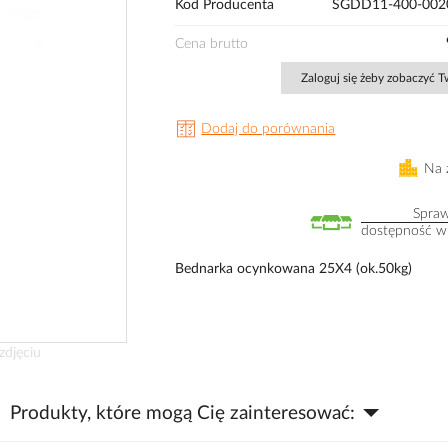
Kod Producenta
SGDD11-400-0020
Cena brutto
Zaloguj się żeby zobaczyć 
Dodaj do porównania
Na 
Spra
dostępność w
Bednarka ocynkowana 25X4 (ok.50kg)
zdjęciu
Produkty, które mogą Cię zainteresować: