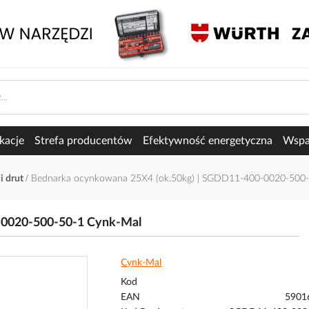
kacje
Strefa producentów
Efektywność energetyczna
Wspar
i drut
Bednarka ocynkowana 25X4 (ok.50kg) | SGDD11-400-0020-500
-0020-500-50-1 Cynk-Mal
Cynk-Mal
Kod
EAN
5901