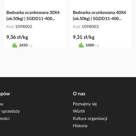
Bednarka ocynkowana 30X4
Bednarka ocynkowana 40X4
(ok.50kg) | SGDD11-400...
(ok.50kg) | SGDD11-400...
Kod
1098002
Kod
1098003
9,36 zł/kg
9,31 zł/kg
2450
kg
1000
kg
upów
O nas
pu
Poznajmy się
 sprzedaży
Würth
ności
Kultura organizacji
Historia