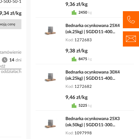
-500-50-1
9,36 zł/kg
2450
kg
9,34 zł/kg
Twoją cenę
Bednarka ocynkowana 25X4
(ok.25kg) | SGDD11-400...
Kod
1272683
9,38 zł/kg
zamówienie
8475
kg
14
dni
wdź
 oddziałach
Bednarka ocynkowana 30X4
(ok.25kg) | SGDD11-400...
Kod
1272682
9,46 zł/kg
5225
kg
Bednarka ocynkowana 25X3
(ok.50kg) | SGDD11-300...
Kod
1097998