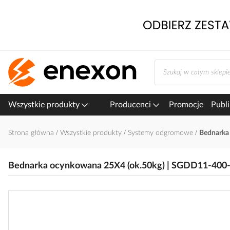
Przejdź
do
treści
Wszystkie produkty
Producenci
Promocje
Publi
Strona główna
Wszystkie produkty
Systemy odgromowe
Bednarka 
Bednarka ocynkowana 25X4 (ok.50kg) | SGDD11-400
Przejdź
na
koniec
galerii