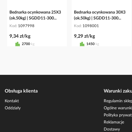
Bednarka ocynkowana 25X3
Bednarka ocynkowana 30X3
(ok.50kg) | SGDD11-300...
(ok.50kg) | SGDD11-300...
Kod
1097998
Kod
1098001
9,34 zł/kg
9,29 zł/kg
2700
kg
1450
kg
Obsługa klienta
Warunki zak
Kontakt
Regulamin skle
Oddziały
Ogólne warunki
Polityka prywat
Reklamacje
Dostawy