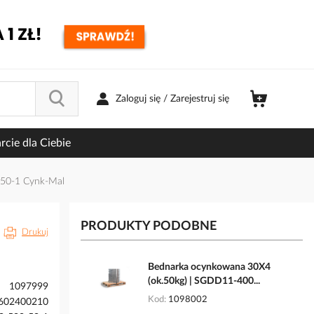
Zaloguj się / Zarejestruj się
cie dla Ciebie
-50-1 Cynk-Mal
PRODUKTY PODOBNE
Drukuj
Bednarka ocynkowana 30X4
(ok.50kg) | SGDD11-400...
1097999
Kod
1098002
602400210