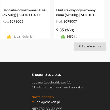
Bednarka ocynkowana 50X4
Drut stalowy ocynkowany
(ok.50kg) | SGDD11-400...
8mm (ok.50kg) | SDO101-...
Kod
1098005
Kod
1098007
9,35 zł/kg
Na zamówienie
5450
kg
Pokaż więcej
Enexon Sp. z o.o.
ul. Jana Czochralskiego 11
61-248 Poznań, woj. wielkopolskie
Nasze oddziały
M:
bok@enexon.pl
NIP: 782-00-32-899