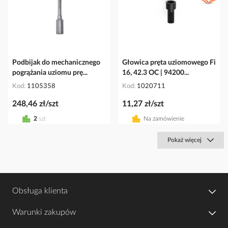
Podbijak do mechanicznego
Głowica pręta uziomowego Fi
pogrążania uziomu prę...
16, 42.3 OC | 94200...
Kod
1105358
Kod
1020711
248,46 zł/szt
11,27 zł/szt
2
szt
Na zamówienie
Pokaż więcej
Obsługa klienta
Warunki zakupów