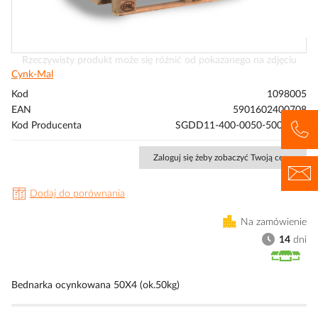
Przejdź
Rzeczywisty produkt może się różnić od pokazanego na zdjęciu
na
Cynk-Mal
początek
Kod
1098005
galerii
EAN
5901602400708
Kod Producenta
SGDD11-400-0050-500-50-1
Zaloguj się żeby zobaczyć Twoją cenę
Dodaj do porównania
Na zamówienie
14
dni
Bednarka ocynkowana 50X4 (ok.50kg)