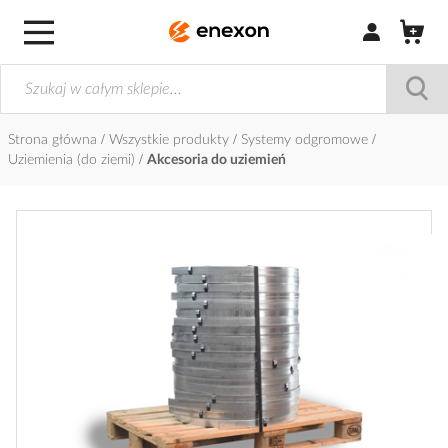
Zaloguj się / Z
Strona główna
Wszystkie produkty
Systemy odgromowe
Uziemienia (do ziemi)
Akcesoria do uziemień
Przejdź
na
koniec
galerii