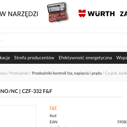
kacje
Strefa producentów
Efektywność energetyczna
Wspar
łowa
Przekaźniki
Przekaźniki kontroli faz, napięcia i prądu
Czujnik zan
k 1NO/NC | CZF-332 F&F
F&F
Kod
EAN
5908