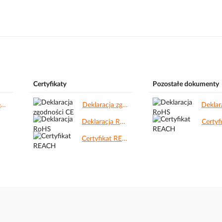
Certyfikaty
Pozostałe dokumenty
Instrukcja Techniczna.pdf
Deklaracja zgodności CE.pdf
Deklaracja RoHS.pdf
Certyfikat REACH.pdf