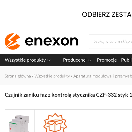
Przejdź
do
treści
Wszystkie produkty
Producenci
Promocje
Publi
Strona główna
Wszystkie produkty
Aparatura modułowa i przemys
Czujnik zaniku faz z kontrolą stycznika CZF-332 sty
Przejdź
na
koniec
galerii