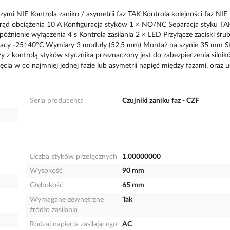
ymi NIE Kontrola zaniku / asymetrii faz TAK Kontrola kolejności faz NIE
ąd obciążenia 10 A Konfiguracja styków 1 × NO/NC Separacja styku TA
óźnienie wyłączenia 4 s Kontrola zasilania 2 × LED Przyłącze zaciski śru
acy -25÷40°C Wymiary 3 moduły (52,5 mm) Montaż na szynie 35 mm S
z kontrolą styków stycznika przeznaczony jest do zabezpieczenia silni
ęcia w co najmniej jednej fazie lub asymetrii napięć między fazami, oraz 
Seria producenta
Czujniki zaniku faz - CZF
Liczba styków przełącznych
1.00000000
Wysokość
90 mm
Głębokość
65 mm
Wymagane zewnętrzne
Tak
źródło zasilania
Rodzaj napięcia zasilającego
AC