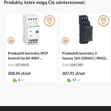
Produkty, które mogą Cię zainteresować:
Przekaźnik kontrolny iRCP
Przekaźnik kontrolny 3-
kontroli faz 8A 400V ...
fazowy 183-528VAC | RM22...
Kod
1076810
Kod
1081380
508,96 zł/szt
307,91 zł/szt
6
szt
17
szt