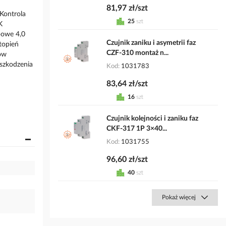
81,97 zł/szt
 Kontrola
25
szt
K
bowe 4,0
Czujnik zaniku i asymetrii faz
topień
CZF-310 montaż n...
ków
uszkodzenia
Kod
1031783
83,64 zł/szt
16
szt
Czujnik kolejności i zaniku faz
CKF-317 1P 3×40...
Kod
1031755
96,60 zł/szt
40
szt
Pokaż więcej