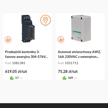
Przekaźnik kontrolny 3-
Automat zmierzchowy AWZ,
fazowy awaryjny 304-576V...
16A 230VAC z wewnętrzn...
Kod
1081381
Kod
1031712
619,05 zł/szt
75,28 zł/szt
17
szt
109
szt