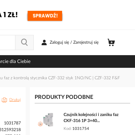
Zaloguj się / Zarejestruj się
cie dla Ciebie
iku faz z kontrolą stycznika CZF-332 styk 1NO/NC | CZF-332 F&F
PRODUKTY PODOBNE
Drukuj
Czujnik kolejności i zaniku faz
CKF-316 1P 3×40...
1031787
Kod
1031754
312593218