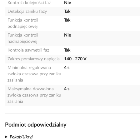
Kontrola kolejności faz
Nie
Detekcja zaniku fazy
Tak
Funkcja kontroli
Tak
podnapięciowej
Funkcja kontroli
Nie
nadnapięciowej
Kontrola asymetrii faz
Tak
Zakres pomiarowy napięcia
140 - 270 V
Minimalna regulowana
4 s
zwłoka czasowa przy zaniku
zasilania
Maksymalna dozwolona
4 s
zwłoka czasowa przy zaniku
zasilania
Podmiot odpowiedzialny
Pokaż/Ukryj