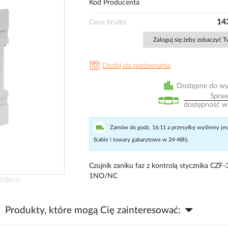
Kod Producenta
143
Cena brutto
Zaloguj się żeby zobaczyć 
Dodaj do porównania
Dostępne do wy
Spra
dostępność w
Zamów do godz. 16:11 a przesyłkę wyślemy jesz
(kable i towary gabarytowe w 24-48h).
Czujnik zaniku faz z kontrolą stycznika CZF-
1NO/NC
zdjęciu
Produkty, które mogą Cię zainteresować: