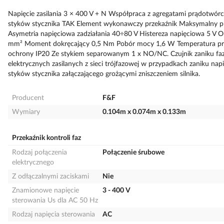
Napięcie zasilania 3 × 400 V + N Współpraca z agregatami prądotwórcz
styków stycznika TAK Element wykonawczy przekaźnik Maksymalny pr
Asymetria napięciowa zadziałania 40÷80 V Histereza napięciowa 5 V Op
mm² Moment dokręcający 0,5 Nm Pobór mocy 1,6 W Temperatura pr
ochrony IP20 Ze stykiem separowanym 1 x NO/NC. Czujnik zaniku fazy 
elektrycznych zasilanych z sieci trójfazowej w przypadkach zaniku napi
styków stycznika załączającego grożącymi zniszczeniem silnika.
Producent
F&F
Wymiary
0.104m x 0.074m x 0.133m
Przekaźnik kontroli faz
Rodzaj połączenia
Połączenie śrubowe
elektrycznego
Z odłączalnymi zaciskami
Nie
Znamionowe napięcie
3 - 400 V
sterowania Us dla AC 50 Hz
Rodzaj napięcia sterowania
AC