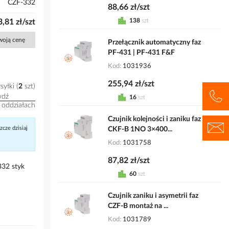
CZF-332
88,66 zł/szt
138
szt
,81 zł/szt
Twoją cenę
Przełącznik automatyczny faz
PF-431 | PF-431 F&F
Kod
1031936
255,94 zł/szt
syłki
2
szt
wdź
16
szt
 oddziałach
Czujnik kolejności i zaniku faz
cze dzisiaj
CKF-B 1NO 3×400...
Kod
1031758
87,82 zł/szt
332 styk
60
szt
Czujnik zaniku i asymetrii faz
CZF-B montaż na ...
Kod
1031789