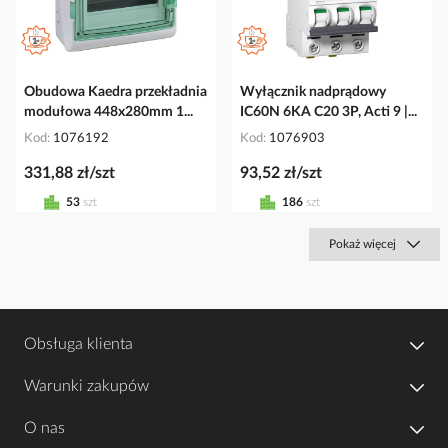
Obudowa Kaedra przekładnia
Wyłącznik nadprądowy
modułowa 448x280mm 1...
IC60N 6KA C20 3P, Acti 9 |...
Kod
1076192
Kod
1076903
331,88 zł/szt
93,52 zł/szt
53
szt
186
szt
Pokaż więcej
Obsługa klienta
Warunki zakupów
O nas