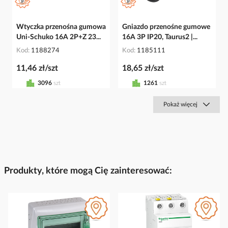
Wtyczka przenośna gumowa
Gniazdo przenośne gumowe
Uni-Schuko 16A 2P+Z 23...
16A 3P IP20, Taurus2 |...
Kod
1188274
Kod
1185111
11,46 zł/szt
18,65 zł/szt
3096
szt
1261
szt
Pokaż więcej
Produkty, które mogą Cię zainteresować: