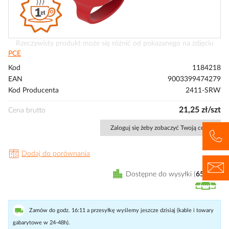
Przejdź
Rzeczywisty produkt może się różnić od pokazanego na zdjęciu
na
PCE
początek
Kod
1184218
galerii
EAN
9003399474279
Kod Producenta
2411-SRW
21,25 zł/szt
Cena brutto
Zaloguj się żeby zobaczyć Twoją cenę
Dodaj do porównania
Dostępne do wysyłki
654
szt
Zamów do godz. 16:11 a przesyłkę wyślemy jeszcze dzisiaj (kable i towary
gabarytowe w 24-48h).