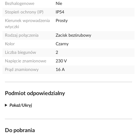
Bezhalogenowe
Nie
Stopień ochrony (IP)
IP54
Kierunek wprowadzenia
Prosty
wtyczki
Rodzaj połączenia
Zacisk bezśrubowy
Kolor
Czarny
Liczba biegunów
2
Napięcie znamionowe
230 V
Prąd znamionowy
16 A
Podmiot odpowiedzialny
Pokaż/Ukryj
Do pobrania