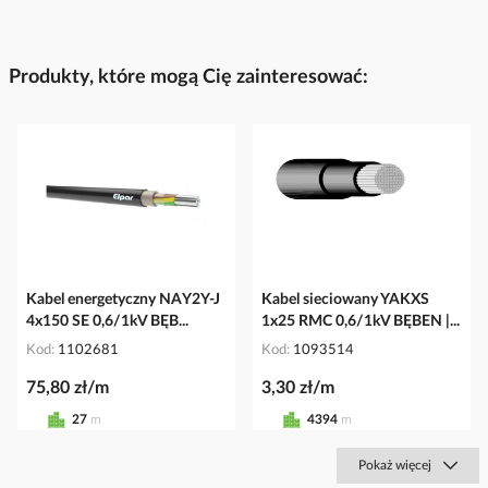
Produkty, które mogą Cię zainteresować:
Kabel energetyczny NAY2Y-J
Kabel sieciowany YAKXS
4x150 SE 0,6/1kV BĘB...
1x25 RMC 0,6/1kV BĘBEN |...
Kod
1102681
Kod
1093514
75,80 zł/m
3,30 zł/m
27
m
4394
m
Pokaż więcej