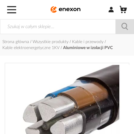
Zaloguj się / Z
Strona główna
Wszystkie produkty
Kable i przewody
Kable elektroenergetyczne 1KV
Aluminiowe w izolacji PVC
Przejdź
na
koniec
galerii