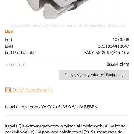
Przejdź
Rzeczywisty produkt może się różnić od pokazanego na zdjęciu
na
Elpar
początek
Kod
1093508
galerii
EAN
5901854412047
Kod Producenta
YAKY-5X35-RE(ŻO)-1KV
26,64 zł/m
Cena brutto
Zaloguj się żeby zobaczyć Twoją cenę
Dodaj do porównania
Kabel energetyczny YAKY żo 5x35 0,6/1kV BĘBEN
Kabel (K) elektroenergetyczny o żyłach aluminiowych (A), w izolacji
polwinitowej (Y) i w powłoce polwinitowej (Y). Są stosowane do