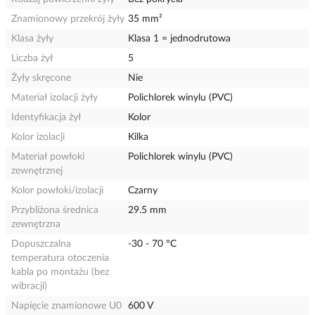
Znamionowy przekrój żyły
35 mm²
Klasa żyły
Klasa 1 = jednodrutowa
Liczba żył
5
Żyły skręcone
Nie
Materiał izolacji żyły
Polichlorek winylu (PVC)
Identyfikacja żył
Kolor
Kolor izolacji
Kilka
Materiał powłoki
Polichlorek winylu (PVC)
zewnętrznej
Kolor powłoki/izolacji
Czarny
Przybliżona średnica
29.5 mm
zewnętrzna
Dopuszczalna
-30 - 70 °C
temperatura otoczenia
kabla po montażu (bez
wibracji)
Napięcie znamionowe U0
600 V