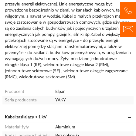
przesyłu energii elektrycznej. Linie energetyczne mogą być
prowadzone bezpośrednio w ziemi, w kanałach kablowych, terenie
wilgotnym, a nawet w wodzie. Kabel o małych przekrojach mają
swoje zastosowanie w gospodarstwach domowych, gdzie używane
są do zasilania całych budynków jak i pojedynczych urządzeń
energetycznych jak pompy, grzejniki, silniki itp.Kabel o większych
przekrojach stosowane są w energetyce - do przesyłu energii
elektrycznej pomiędzy stacjami transformatorowymi, a także w
przemyśle - do zasilania budynków przemysłowych, w urządzeniach
wymagających dużych mocy. Żyły: miedziane jednodrutowe
okrągłe klasa 1 (RE), wielodrutowe okrągłe klasa 2 (RM),
jednodrutowe sektorowe (SE) , wielodrutowe okrągłe zagęszczane
(RMC), wielodrutowe sektorowe (SM).
Producent
Elpar
Seria producenta
YAKY
Kabel zasilający < 1 kV
Materiał żyły
Aluminium
Rodzaj powierzchni żyły
Bez pokrycia