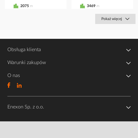
2075
m
3469
m
Pokaż więcej
Obsługa klienta
Warunki zakupów
O nas
Enexon Sp. z o.o.