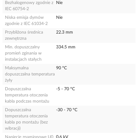
Bezhalogenowy zgodnie z
Nie
IEC 60754-2
Niska emisja dymów
Nie
zgodnie z IEC 61034-2
Przybliżona średnica
22.3 mm
zewnętrzna
Min. dopuszczalny
334.5 mm
promień zginania w
instalacjach stałych
Maksymalna
90 °C
dopuszczalna temperatura
żyły
Dopuszczalna
-5 - 70 °C
temperatura otoczenia
kabla podczas montażu
Dopuszczalna
-30 - 70 °C
temperatura otoczenia
kabla po montażu (bez
wibracji)
Napięcie znamionowe U0
0.6 kV