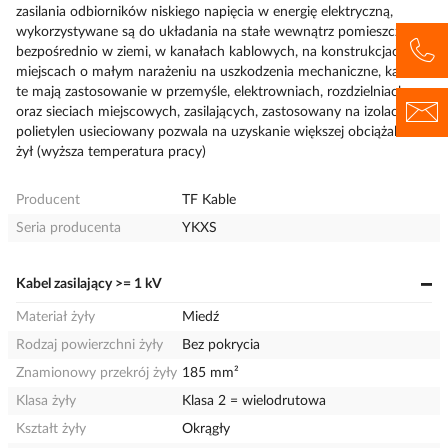
zasilania odbiorników niskiego napięcia w energię elektryczną,
wykorzystywane są do układania na stałe wewnątrz pomieszczeń,
bezpośrednio w ziemi, w kanałach kablowych, na konstrukcjach, w
miejscach o małym narażeniu na uszkodzenia mechaniczne, kable
te mają zastosowanie w przemyśle, elektrowniach, rozdzielniach
oraz sieciach miejscowych, zasilających, zastosowany na izolację żył
polietylen usieciowany pozwala na uzyskanie większej obciążalności
żył (wyższa temperatura pracy)
Producent
TF Kable
Seria producenta
YKXS
Kabel zasilający >= 1 kV
Materiał żyły
Miedź
Rodzaj powierzchni żyły
Bez pokrycia
Znamionowy przekrój żyły
185 mm²
Klasa żyły
Klasa 2 = wielodrutowa
Kształt żyły
Okrągły