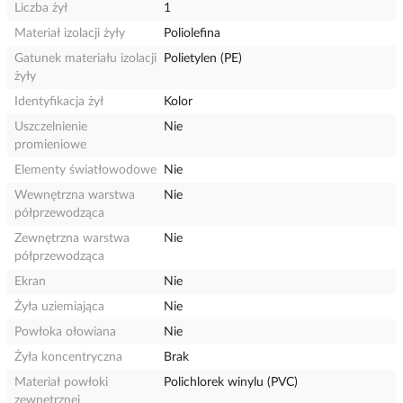
Liczba żył
1
Materiał izolacji żyły
Poliolefina
Gatunek materiału izolacji
Polietylen (PE)
żyły
Identyfikacja żył
Kolor
Uszczelnienie
Nie
promieniowe
Elementy światłowodowe
Nie
Wewnętrzna warstwa
Nie
półprzewodząca
Zewnętrzna warstwa
Nie
półprzewodząca
Ekran
Nie
Żyła uziemiająca
Nie
Powłoka ołowiana
Nie
Żyła koncentryczna
Brak
Materiał powłoki
Polichlorek winylu (PVC)
zewnętrznej