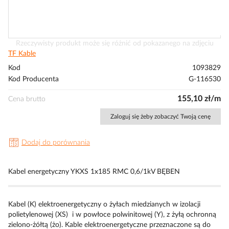
Przejdź
Rzeczywisty produkt może się różnić od pokazanego na zdjęciu
na
TF Kable
początek
Kod
1093829
galerii
Kod Producenta
G-116530
155,10 zł/m
Cena brutto
Zaloguj się żeby zobaczyć Twoją cenę
Dodaj do porównania
Kabel energetyczny YKXS 1x185 RMC 0,6/1kV BĘBEN
Kabel (K) elektroenergetyczny o żyłach miedzianych w izolacji
polietylenowej (XS) i w powłoce polwinitowej (Y), z żyłą ochronną
zielono-żółtą (żo). Kable elektroenergetyczne przeznaczone są do