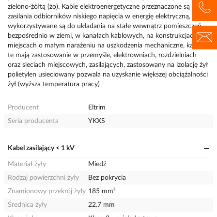
zielono-żółtą (żo). Kable elektroenergetyczne przeznaczone są do
zasilania odbiorników niskiego napięcia w energię elektryczną,
wykorzystywane są do układania na stałe wewnątrz pomieszczeń,
bezpośrednio w ziemi, w kanałach kablowych, na konstrukcjach, w
miejscach o małym narażeniu na uszkodzenia mechaniczne, kable
te mają zastosowanie w przemyśle, elektrowniach, rozdzielniach
oraz sieciach miejscowych, zasilających, zastosowany na izolację żył
polietylen usieciowany pozwala na uzyskanie większej obciążalności
żył (wyższa temperatura pracy)
Producent
Eltrim
Seria producenta
YKXS
Kabel zasilający < 1 kV
Materiał żyły
Miedź
Rodzaj powierzchni żyły
Bez pokrycia
Znamionowy przekrój żyły
185 mm²
Średnica żyły
22.7 mm