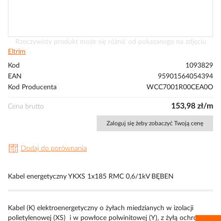
Przejdź
Rzeczywisty produkt może się różnić od pokazanego na zdjęciu
na
Eltrim
początek
Kod
1093829
galerii
EAN
95901564054394
Kod Producenta
WCC7001R00CEA0O
153,98 zł/m
Cena brutto
Zaloguj się żeby zobaczyć Twoją cenę
Dodaj do porównania
Kabel energetyczny YKXS 1x185 RMC 0,6/1kV BĘBEN
Kabel (K) elektroenergetyczny o żyłach miedzianych w izolacji
polietylenowej (XS) i w powłoce polwinitowej (Y), z żyłą ochronną