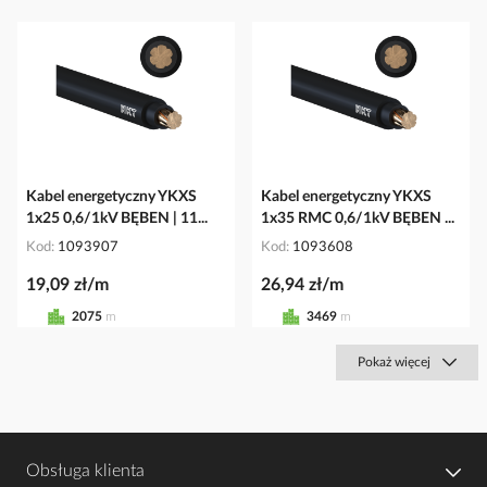
Kabel energetyczny YKXS
Kabel energetyczny YKXS
1x25 0,6/1kV BĘBEN | 11...
1x35 RMC 0,6/1kV BĘBEN ...
Kod
1093907
Kod
1093608
19,09 zł/m
26,94 zł/m
2075
m
3469
m
Pokaż więcej
Obsługa klienta