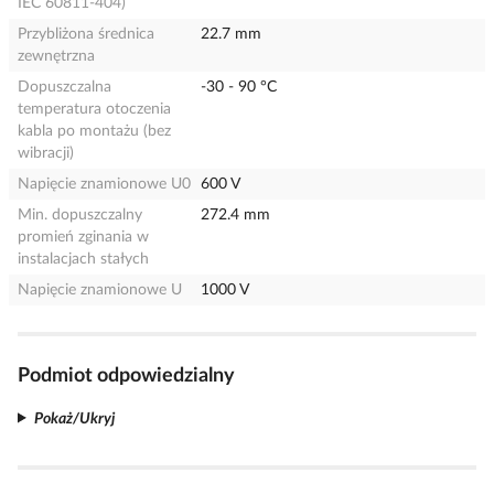
IEC 60811-404)
Przybliżona średnica
22.7 mm
zewnętrzna
Dopuszczalna
-30 - 90 °C
temperatura otoczenia
kabla po montażu (bez
wibracji)
Napięcie znamionowe U0
600 V
Min. dopuszczalny
272.4 mm
promień zginania w
instalacjach stałych
Napięcie znamionowe U
1000 V
Podmiot odpowiedzialny
Pokaż/Ukryj