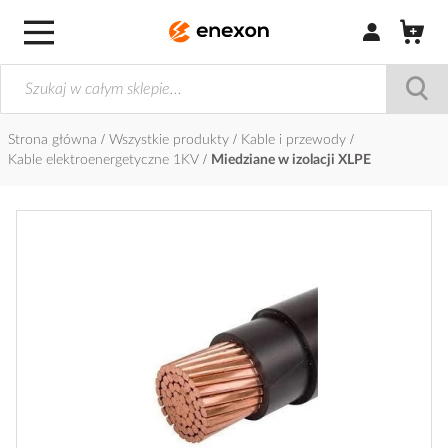
Zaloguj się / Z
Strona główna
Wszystkie produkty
Kable i przewody
Kable elektroenergetyczne 1KV
Miedziane w izolacji XLPE
Przejdź
na
koniec
galerii