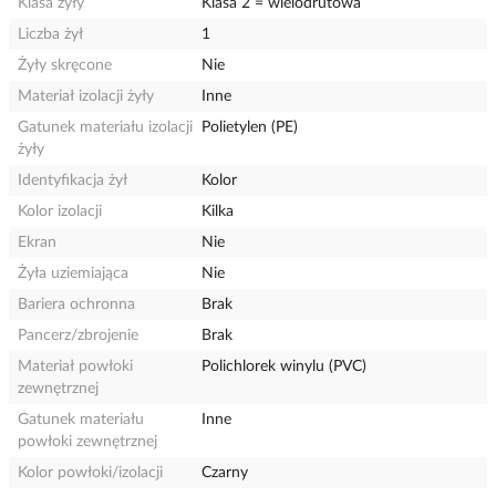
Klasa żyły
Klasa 2 = wielodrutowa
Liczba żył
1
Żyły skręcone
Nie
Materiał izolacji żyły
Inne
Gatunek materiału izolacji
Polietylen (PE)
żyły
Identyfikacja żył
Kolor
Kolor izolacji
Kilka
Ekran
Nie
Żyła uziemiająca
Nie
Bariera ochronna
Brak
Pancerz/zbrojenie
Brak
Materiał powłoki
Polichlorek winylu (PVC)
zewnętrznej
Gatunek materiału
Inne
powłoki zewnętrznej
Kolor powłoki/izolacji
Czarny