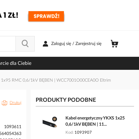
Zaloguj się / Zarejestruj się
cie dla Ciebie
XS 1x95 RMC 0,6/1kV BĘBEN | WCC7001O00CEA0O Eltrim
PRODUKTY PODOBNE
Drukuj
Kabel energetyczny YKXS 1x25
0,6/1kV BĘBEN | 11...
1093611
Kod
1093907
564054363