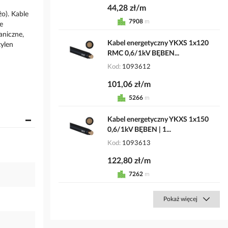
44,28 zł/m
żo). Kable
7908
m
e
aniczne,
Kabel energetyczny YKXS 1x120
tylen
RMC 0,6/1kV BĘBEN...
Kod
1093612
101,06 zł/m
5266
m
Kabel energetyczny YKXS 1x150
0,6/1kV BĘBEN | 1...
Kod
1093613
122,80 zł/m
7262
m
Pokaż więcej