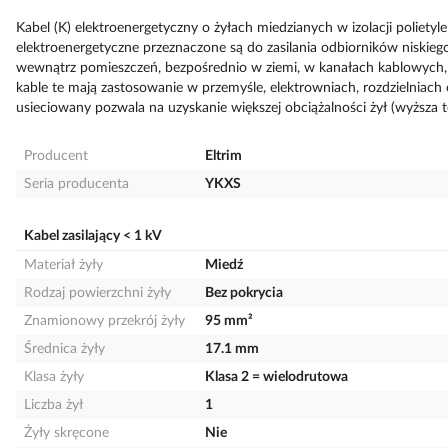
Kabel (K) elektroenergetyczny o żyłach miedzianych w izolacji polietyl
elektroenergetyczne przeznaczone są do zasilania odbiorników niskieg
wewnątrz pomieszczeń, bezpośrednio w ziemi, w kanałach kablowych,
kable te mają zastosowanie w przemyśle, elektrowniach, rozdzielniach o
usieciowany pozwala na uzyskanie większej obciążalności żył (wyższa 
Producent
Eltrim
Seria producenta
YKXS
Kabel zasilający < 1 kV
Materiał żyły
Miedź
Rodzaj powierzchni żyły
Bez pokrycia
Znamionowy przekrój żyły
95 mm²
Średnica żyły
17.1 mm
Klasa żyły
Klasa 2 = wielodrutowa
Liczba żył
1
Żyły skręcone
Nie