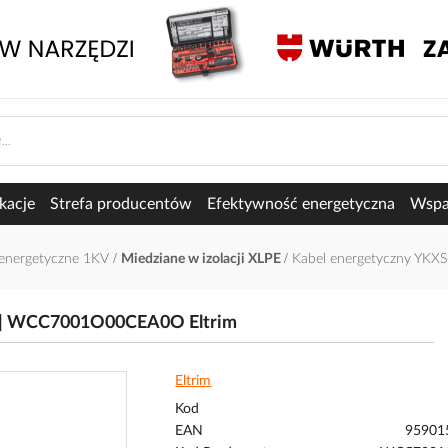
kacje
Strefa producentów
Efektywność energetyczna
Wspar
oenergetyczne 1KV
Miedziane w izolacji XLPE
Kabel energetyczny YK
N | WCC7001O00CEA0O Eltrim
Eltrim
Kod
EAN
95901