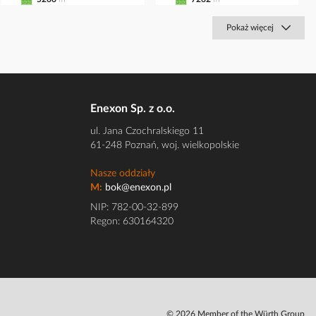
Pokaż więcej
Enexon Sp. z o.o.
ul. Jana Czochralskiego 11
61-248 Poznań, woj. wielkopolskie
Nasze oddziały
M:
bok@enexon.pl
NIP: 782-00-32-899
Regon: 630164320
© 2026 Member of the Würth Group