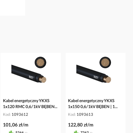
Kabel energetyczny YKXS
Kabel energetyczny YKXS
1x120 RMC 0,6/1kV BĘBEN...
1x150 0,6/1kV BĘBEN | 1...
Kod
1093612
Kod
1093613
101,06 zł/m
122,80 zł/m
5266
m
7262
m