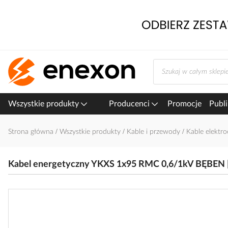
Przejdź
do
treści
Wszystkie produkty
Producenci
Promocje
Publi
Strona główna
Wszystkie produkty
Kable i przewody
Kable elektr
Kabel energetyczny YKXS 1x95 RMC 0,6/1kV BĘBE
Przejdź
na
koniec
galerii