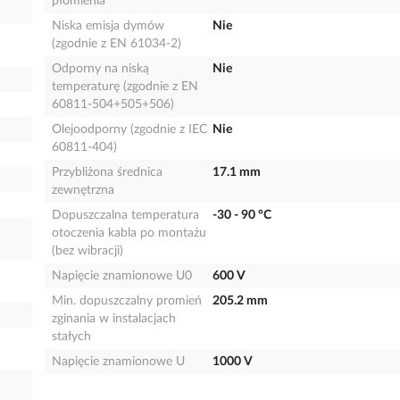
płomienia
Niska emisja dymów
Nie
(zgodnie z EN 61034-2)
Odporny na niską
Nie
temperaturę (zgodnie z EN
60811-504+505+506)
Olejoodporny (zgodnie z IEC
Nie
60811-404)
Przybliżona średnica
17.1 mm
zewnętrzna
Dopuszczalna temperatura
-30 - 90 °C
otoczenia kabla po montażu
(bez wibracji)
Napięcie znamionowe U0
600 V
Min. dopuszczalny promień
205.2 mm
zginania w instalacjach
stałych
Napięcie znamionowe U
1000 V