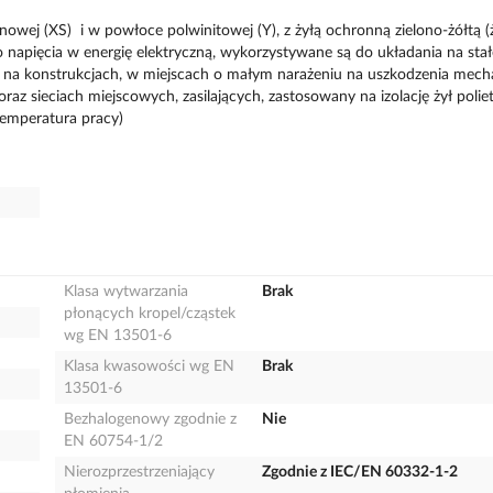
enowej (XS) i w powłoce polwinitowej (Y), z żyłą ochronną zielono-żółtą (
o napięcia w energię elektryczną, wykorzystywane są do układania na stał
 na konstrukcjach, w miejscach o małym narażeniu na uszkodzenia mech
raz sieciach miejscowych, zasilających, zastosowany na izolację żył polie
temperatura pracy)
Klasa wytwarzania
Brak
płonących kropel/cząstek
wg EN 13501-6
Klasa kwasowości wg EN
Brak
13501-6
Bezhalogenowy zgodnie z
Nie
EN 60754-1/2
Nierozprzestrzeniający
Zgodnie z IEC/EN 60332-1-2