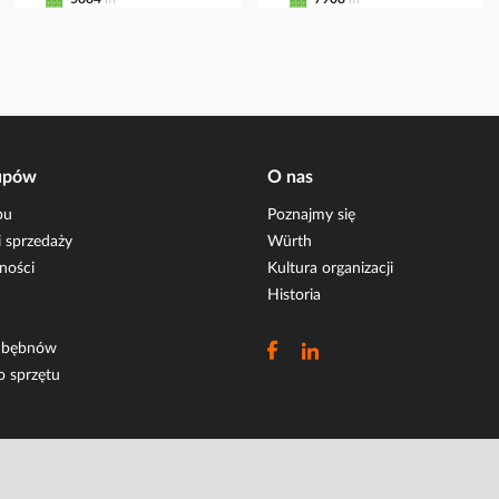
upów
O nas
pu
Poznajmy się
 sprzedaży
Würth
ności
Kultura organizacji
Historia
i bębnów
o sprzętu