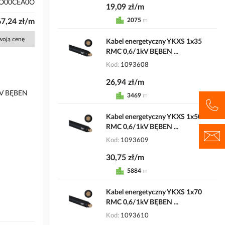
O00CEA0O
19,09 zł/m
2075
m
67,24 zł/m
Twoją cenę
Kabel energetyczny YKXS 1x35
RMC 0,6/1kV BĘBEN ...
Kod
1093608
26,94 zł/m
kV BĘBEN
3469
m
Kabel energetyczny YKXS 1x50
RMC 0,6/1kV BĘBEN ...
Kod
1093609
30,75 zł/m
5884
m
Kabel energetyczny YKXS 1x70
RMC 0,6/1kV BĘBEN ...
Kod
1093610