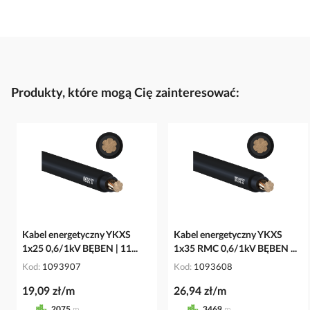
Produkty, które mogą Cię zainteresować:
Kabel energetyczny YKXS
Kabel energetyczny YKXS
1x25 0,6/1kV BĘBEN | 11...
1x35 RMC 0,6/1kV BĘBEN ...
Kod
1093907
Kod
1093608
19,09 zł/m
26,94 zł/m
2075
m
3469
m