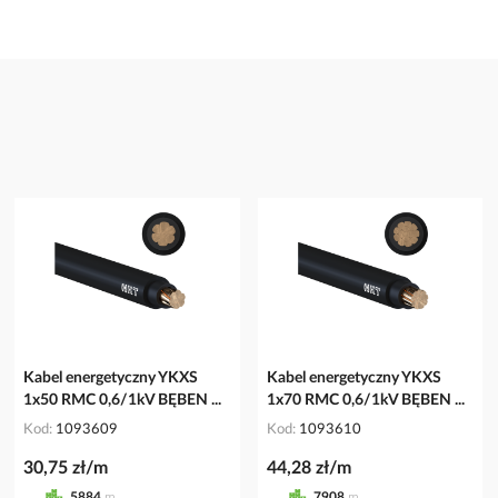
Kabel energetyczny YKXS
Kabel energetyczny YKXS
1x50 RMC 0,6/1kV BĘBEN ...
1x70 RMC 0,6/1kV BĘBEN ...
Kod
1093609
Kod
1093610
30,75 zł/m
44,28 zł/m
5884
m
7908
m