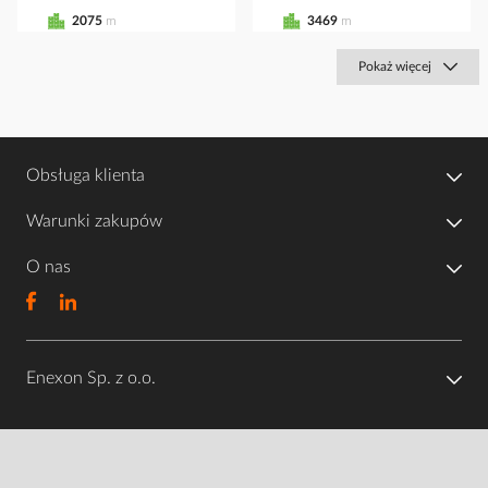
2075
m
3469
m
Pokaż więcej
Obsługa klienta
Warunki zakupów
O nas
Enexon Sp. z o.o.