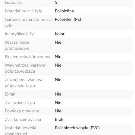
Liczba żył
5
Materiał izolacji żyły
Poliolefina
Gatunek materiału izolacji
Polietylen (PE)
żyły
Identyfikacja żył
Kolor
Uszczelnienie
Nie
promieniowe
Elementy światłowodowe
Nie
Wewnętrzna warstwa
Nie
półprzewodząca
Zewnętrzna warstwa
Nie
półprzewodząca
Ekran
Nie
Żyła uziemiająca
Nie
Powłoka ołowiana
Nie
Żyła koncentryczna
Brak
Materiał powłoki
Polichlorek winylu (PVC)
zewnętrznej