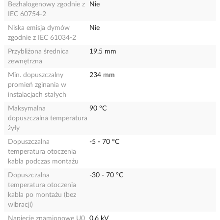
Bezhalogenowy zgodnie z
Nie
IEC 60754-2
Niska emisja dymów
Nie
zgodnie z IEC 61034-2
Przybliżona średnica
19.5 mm
zewnętrzna
Min. dopuszczalny
234 mm
promień zginania w
instalacjach stałych
Maksymalna
90 °C
dopuszczalna temperatura
żyły
Dopuszczalna
-5 - 70 °C
temperatura otoczenia
kabla podczas montażu
Dopuszczalna
-30 - 70 °C
temperatura otoczenia
kabla po montażu (bez
wibracji)
Napięcie znamionowe U0
0.6 kV