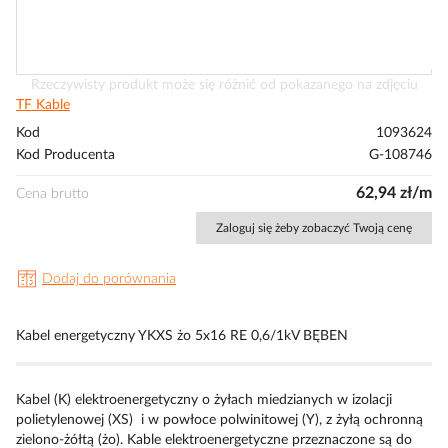
Przejdź
Rzeczywisty produkt może się różnić od pokazanego na zdjęciu
na
TF Kable
początek
Kod
1093624
galerii
Kod Producenta
G-108746
62,94 zł/m
Cena brutto
Zaloguj się żeby zobaczyć Twoją cenę
Dodaj do porównania
Kabel energetyczny YKXS żo 5x16 RE 0,6/1kV BĘBEN
Kabel (K) elektroenergetyczny o żyłach miedzianych w izolacji
polietylenowej (XS) i w powłoce polwinitowej (Y), z żyłą ochronną
zielono-żółtą (żo). Kable elektroenergetyczne przeznaczone są do