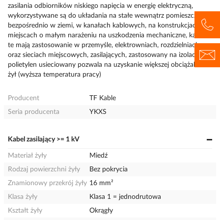
zasilania odbiorników niskiego napięcia w energię elektryczną,
wykorzystywane są do układania na stałe wewnątrz pomieszczeń,
bezpośrednio w ziemi, w kanałach kablowych, na konstrukcjach, w
miejscach o małym narażeniu na uszkodzenia mechaniczne, kable
te mają zastosowanie w przemyśle, elektrowniach, rozdzielniach
oraz sieciach miejscowych, zasilających, zastosowany na izolację żył
polietylen usieciowany pozwala na uzyskanie większej obciążalności
żył (wyższa temperatura pracy)
Producent
TF Kable
Seria producenta
YKXS
Kabel zasilający >= 1 kV
Materiał żyły
Miedź
Rodzaj powierzchni żyły
Bez pokrycia
Znamionowy przekrój żyły
16 mm²
Klasa żyły
Klasa 1 = jednodrutowa
Kształt żyły
Okrągły