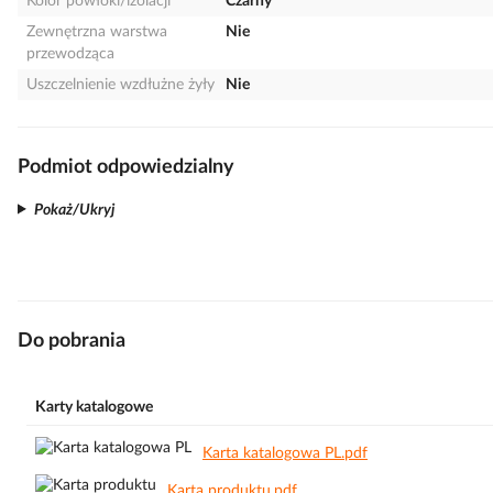
Kolor powłoki/izolacji
Czarny
Zewnętrzna warstwa
Nie
przewodząca
Uszczelnienie wzdłużne żyły
Nie
Podmiot odpowiedzialny
Pokaż/Ukryj
Do pobrania
Karty katalogowe
Karta katalogowa PL.pdf
Karta produktu.pdf