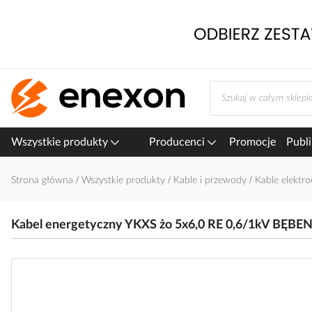
Przejdź
do
treści
Wszystkie produkty
Producenci
Promocje
Publi
Strona główna
Wszystkie produkty
Kable i przewody
Kable elektr
Kabel energetyczny YKXS żo 5x6,0 RE 0,6/1kV BĘBEN
Przejdź
na
koniec
galerii