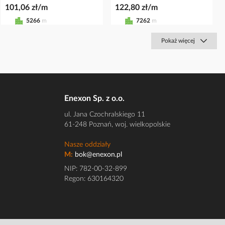
101,06 zł/m
122,80 zł/m
5266
m
7262
m
Pokaż więcej
Enexon Sp. z o.o.
ul. Jana Czochralskiego 11
61-248 Poznań, woj. wielkopolskie
Nasze oddziały
M:
bok@enexon.pl
NIP: 782-00-32-899
Regon: 630164320