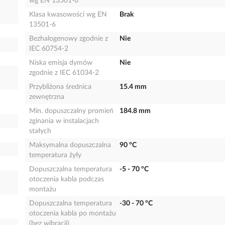
wg EN 13501-6
Klasa kwasowości wg EN
Brak
13501-6
Bezhalogenowy zgodnie z
Nie
IEC 60754-2
Niska emisja dymów
Nie
zgodnie z IEC 61034-2
Przybliżona średnica
15.4 mm
zewnętrzna
Min. dopuszczalny promień
184.8 mm
zginania w instalacjach
stałych
Maksymalna dopuszczalna
90 °C
temperatura żyły
Dopuszczalna temperatura
-5 - 70 °C
otoczenia kabla podczas
montażu
Dopuszczalna temperatura
-30 - 70 °C
otoczenia kabla po montażu
(bez wibracji)