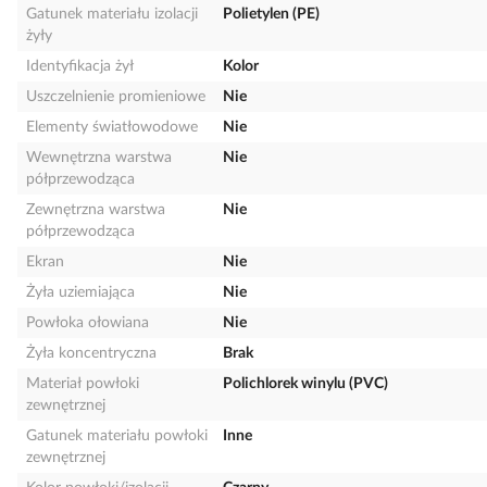
Gatunek materiału izolacji
Polietylen (PE)
żyły
Identyfikacja żył
Kolor
Uszczelnienie promieniowe
Nie
Elementy światłowodowe
Nie
Wewnętrzna warstwa
Nie
półprzewodząca
Zewnętrzna warstwa
Nie
półprzewodząca
Ekran
Nie
Żyła uziemiająca
Nie
Powłoka ołowiana
Nie
Żyła koncentryczna
Brak
Materiał powłoki
Polichlorek winylu (PVC)
zewnętrznej
Gatunek materiału powłoki
Inne
zewnętrznej