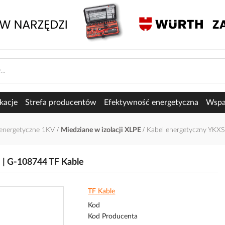
kacje
Strefa producentów
Efektywność energetyczna
Wspar
oenergetyczne 1KV
Miedziane w izolacji XLPE
Kabel energetyczny YKXS
 | G-108744 TF Kable
TF Kable
Kod
Kod Producenta