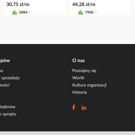
30,75 zł/m
44,28 zł/m
5884
m
7908
m
upów
O nas
pu
Poznajmy się
 sprzedaży
Würth
ności
Kultura organizacji
Historia
i bębnów
o sprzętu