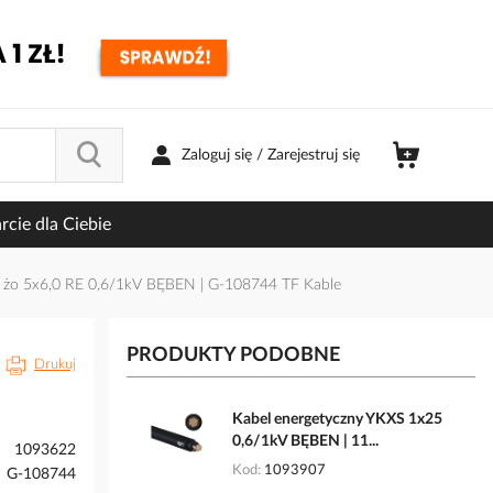
Zaloguj się / Zarejestruj się
cie dla Ciebie
 żo 5x6,0 RE 0,6/1kV BĘBEN | G-108744 TF Kable
PRODUKTY PODOBNE
Drukuj
Kabel energetyczny YKXS 1x25
0,6/1kV BĘBEN | 11...
1093622
Kod
1093907
G-108744