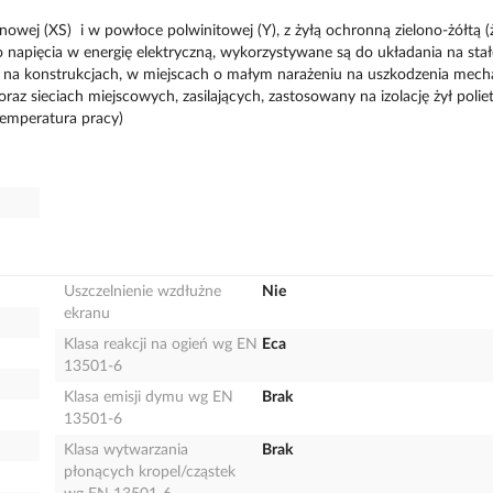
enowej (XS) i w powłoce polwinitowej (Y), z żyłą ochronną zielono-żółtą (
o napięcia w energię elektryczną, wykorzystywane są do układania na stał
 na konstrukcjach, w miejscach o małym narażeniu na uszkodzenia mech
raz sieciach miejscowych, zasilających, zastosowany na izolację żył polie
temperatura pracy)
Uszczelnienie wzdłużne
Nie
ekranu
Klasa reakcji na ogień wg EN
Eca
13501-6
Klasa emisji dymu wg EN
Brak
13501-6
Klasa wytwarzania
Brak
płonących kropel/cząstek