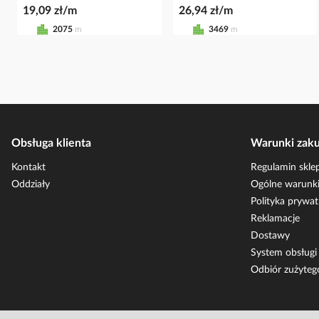
19,09 zł/m
26,94 zł/m
2075
m
3469
m
Obsługa klienta
Warunki zak
Kontakt
Regulamin skle
Oddziały
Ogólne warunki
Polityka prywat
Reklamacje
Dostawy
System obsług
Odbiór zużyteg