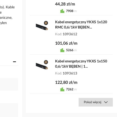
44,28 zł/m
żo). Kable
7908
m
e
aniczne,
Kabel energetyczny YKXS 1x120
tylen
RMC 0,6/1kV BĘBEN...
Kod
1093612
101,06 zł/m
5266
m
Kabel energetyczny YKXS 1x150
0,6/1kV BĘBEN | 1...
Kod
1093613
122,80 zł/m
7262
m
Pokaż więcej