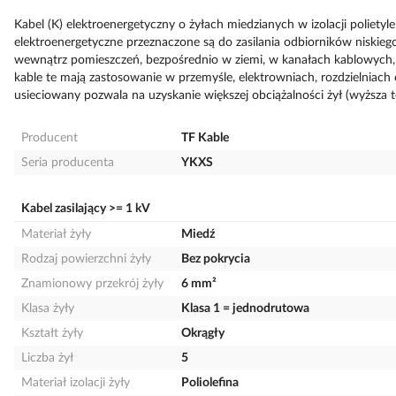
Kabel (K) elektroenergetyczny o żyłach miedzianych w izolacji polietyl
elektroenergetyczne przeznaczone są do zasilania odbiorników niskieg
wewnątrz pomieszczeń, bezpośrednio w ziemi, w kanałach kablowych,
kable te mają zastosowanie w przemyśle, elektrowniach, rozdzielniach o
usieciowany pozwala na uzyskanie większej obciążalności żył (wyższa 
Producent
TF Kable
Seria producenta
YKXS
Kabel zasilający >= 1 kV
Materiał żyły
Miedź
Rodzaj powierzchni żyły
Bez pokrycia
Znamionowy przekrój żyły
6 mm²
Klasa żyły
Klasa 1 = jednodrutowa
Kształt żyły
Okrągły
Liczba żył
5
Materiał izolacji żyły
Poliolefina