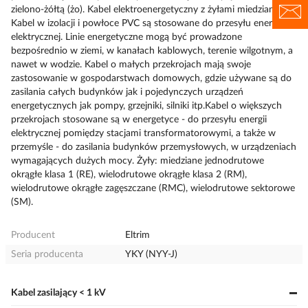
zielono-żółtą (żo). Kabel elektroenergetyczny z żyłami miedzianymi.
Kabel w izolacji i powłoce PVC są stosowane do przesyłu energii
elektrycznej. Linie energetyczne mogą być prowadzone
bezpośrednio w ziemi, w kanałach kablowych, terenie wilgotnym, a
nawet w wodzie. Kabel o małych przekrojach mają swoje
zastosowanie w gospodarstwach domowych, gdzie używane są do
zasilania całych budynków jak i pojedynczych urządzeń
energetycznych jak pompy, grzejniki, silniki itp.Kabel o większych
przekrojach stosowane są w energetyce - do przesyłu energii
elektrycznej pomiędzy stacjami transformatorowymi, a także w
przemyśle - do zasilania budynków przemysłowych, w urządzeniach
wymagających dużych mocy. Żyły: miedziane jednodrutowe
okrągłe klasa 1 (RE), wielodrutowe okrągłe klasa 2 (RM),
wielodrutowe okrągłe zagęszczane (RMC), wielodrutowe sektorowe
(SM).
Producent
Eltrim
Seria producenta
YKY (NYY-J)
Kabel zasilający < 1 kV