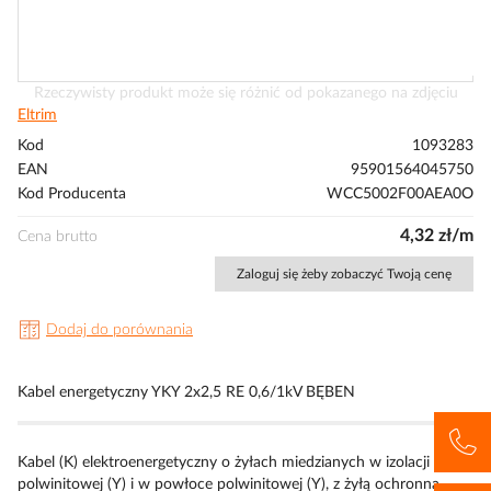
Przejdź
Rzeczywisty produkt może się różnić od pokazanego na zdjęciu
na
Eltrim
początek
Kod
1093283
galerii
EAN
95901564045750
Kod Producenta
WCC5002F00AEA0O
4,32 zł/m
Cena brutto
Zaloguj się żeby zobaczyć Twoją cenę
Dodaj do porównania
Kabel energetyczny YKY 2x2,5 RE 0,6/1kV BĘBEN
Kabel (K) elektroenergetyczny o żyłach miedzianych w izolacji
polwinitowej (Y) i w powłoce polwinitowej (Y), z żyłą ochronną