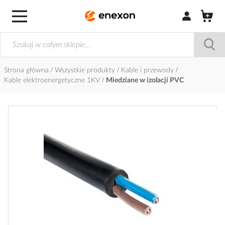
Zaloguj się / Z
Strona główna
Wszystkie produkty
Kable i przewody
Kable elektroenergetyczne 1KV
Miedziane w izolacji PVC
Przejdź
na
koniec
galerii