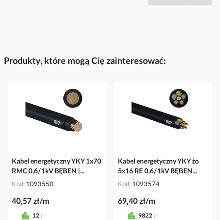
Produkty, które mogą Cię zainteresować:
Kabel energetyczny YKY 1x70
Kabel energetyczny YKY żo
RMC 0,6/1kV BĘBEN |...
5x16 RE 0,6/1kV BĘBEN...
Kod
1093550
Kod
1093574
40,57 zł/m
69,40 zł/m
12
m
9822
m