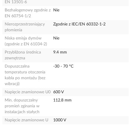
EN 13501-6
Bezhalogenowy zgodnie z
Nie
EN 60754-1/2
Nierozprzestrzeniający
Zgodnie z IEC/EN 60332-1-2
płomienia
Niska emisja dymów
Nie
(zgodnie z EN 61034-2)
Przybliżona średnica
9.4 mm
zewnętrzna
Dopuszczalna
-30 - 70 °C
temperatura otoczenia
kabla po montażu (bez
wibracji)
Napięcie znamionowe U0
600 V
Min. dopuszczalny
112.8 mm
promień zginania w
instalacjach stałych
Napięcie znamionowe U
1000 V