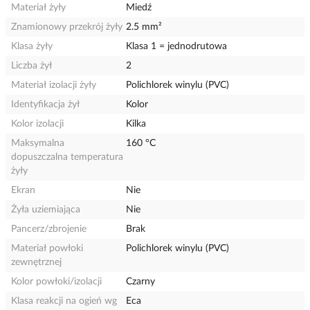
Materiał żyły
Miedź
Znamionowy przekrój żyły
2.5 mm²
Klasa żyły
Klasa 1 = jednodrutowa
Liczba żył
2
Materiał izolacji żyły
Polichlorek winylu (PVC)
Identyfikacja żył
Kolor
Kolor izolacji
Kilka
Maksymalna
160 °C
dopuszczalna temperatura
żyły
Ekran
Nie
Żyła uziemiająca
Nie
Pancerz/zbrojenie
Brak
Materiał powłoki
Polichlorek winylu (PVC)
zewnętrznej
Kolor powłoki/izolacji
Czarny
Klasa reakcji na ogień wg
Eca