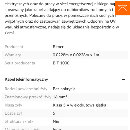
elektrycznych oraz do pracy w sieci energetycznej niskiego napięcia,
stosowany jako kabel zasilający do odbiorników ruchomych i
przenośnych. Polecany do pracy, w pomieszczeniach suchych i
wilgotnych oraz do zastosowań zewnętrznych.Odporny na UV i
warunki atmosferyczne, nadaje się do układania bezpośrednio w
ziemi.
Producent
Bitner
Wymiary
0.0228m x 0.0228m x 1m
Seria producenta
BIT 1000
Kabel teleinformatyczny
Rodzaj powierzchni żyły
Bez pokrycia
Znamionowy przekrój żyły
16 mm²
Klasa żyły
Klasa 5 = wielodrutowa giętka
Liczba żył
5
Struktura skrętki
Nie
Materiał izolacji żyły
Inne