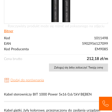
Przejdź
Rzeczywisty produkt może się różnić od pokazanego na zdjęciu
na
Bitner
początek
Kod
1011498
galerii
EAN
5902956127099
Kod Producenta
EM9085
212,18 zł/m
Cena brutto
Zaloguj się żeby zobaczyć Twoją cenę
Dodaj do porównania
Kabel sterowniczy BIT 1000 Power 5x16 0,6/1kV BĘBEN
Kabel giętki, żyły kolorowe, przeznaczony do zasilania urządzeń