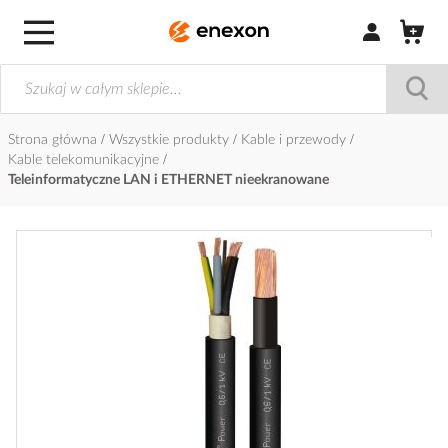
Zaloguj się / Z
Strona główna
Wszystkie produkty
Kable i przewody
Kable telekomunikacyjne
Teleinformatyczne LAN i ETHERNET nieekranowane
Przejdź
na
koniec
galerii