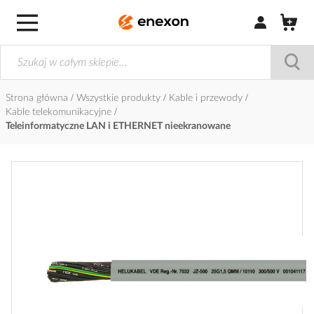
Zaloguj się / Z
Strona główna
Wszystkie produkty
Kable i przewody
Kable telekomunikacyjne
Teleinformatyczne LAN i ETHERNET nieekranowane
Przejdź
na
koniec
galerii