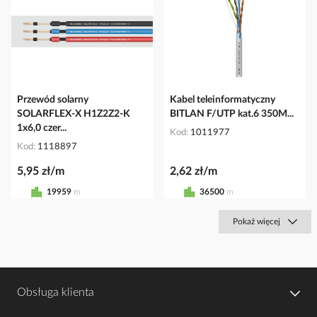
Przewód solarny
Kabel teleinformatyczny
SOLARFLEX-X H1Z2Z2-K
BITLAN F/UTP kat.6 350M...
1x6,0 czer...
Kod
1011977
Kod
1118897
5,95 zł/m
2,62 zł/m
19959
m
36500
m
Pokaż więcej
Obsługa klienta