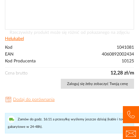
Przejdź
Rzeczywisty produkt może się różnić od pokazanego na zdjęciu
na
Helukabel
początek
Kod
1041081
galerii
EAN
4060892002434
Kod Producenta
10125
12,28 zł/m
Cena brutto
Zaloguj się żeby zobaczyć Twoją cenę
Dodaj do porównania
Zamów do godz. 16:11 a przesyłkę wyślemy jeszcze dzisiaj (kable i towary
gabarytowe w 24-48h).