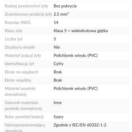
Rodzaj powierzchni żyły
Bez pokrycia
Znamionowy przekrój żyły
2.5 mm²
Rozmiar AWG
14
Klasa żyły
Klasa 5 = wielodrutowa giętka
Liczba żył
5
Struktura skrętki
Nie
Materiał izolacji żyły
Polichlorek winylu (PVC)
Identyfikacja żył
Cyfry
Ekran na wiązkach
Brak
Ekran wspólny
Brak
Materiał powłoki
Polichlorek winylu (PVC)
zewnętrznej
Gatunek materiału
Inne
powłoki zewnętrznej
Kolor powłoki/izolacji
Szary
Nierozprzestrzeniający
Zgodnie z IEC/EN 60332-1-2
płomienia