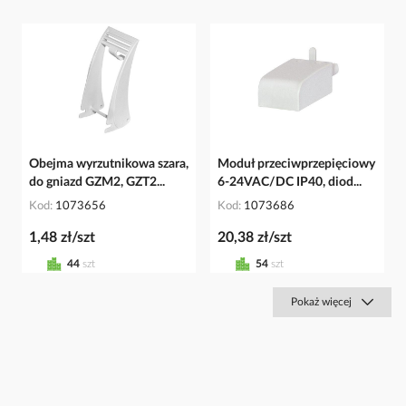
Obejma wyrzutnikowa szara,
Moduł przeciwprzepięciowy
do gniazd GZM2, GZT2...
6-24VAC/DC IP40, diod...
Kod
1073656
Kod
1073686
1,48 zł/szt
20,38 zł/szt
44
szt
54
szt
Pokaż więcej