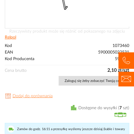
Przejdź
Rzeczywisty produkt może się różnić od pokazanego na zdjęciu
na
Relpol
początek
Kod
1073460
galerii
EAN
5900005022531
Kod Producenta
591050
2,10 zł/szt
Cena brutto
Zaloguj się żeby zobaczyć Twoją cenę
Dodaj do porównania
Dostępne do wysyłki
7
szt
Zamów do godz. 16:11 a przesyłkę wyślemy jeszcze dzisiaj (kable i towary