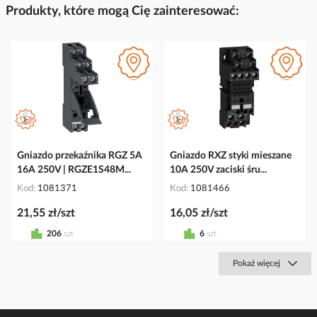
Produkty, które mogą Cię zainteresować:
Gniazdo przekaźnika RGZ 5A
Gniazdo RXZ styki mieszane
16A 250V | RGZE1S48M...
10A 250V zaciski śru...
Kod
1081371
Kod
1081466
21,55 zł/szt
16,05 zł/szt
206
szt
6
szt
Pokaż więcej