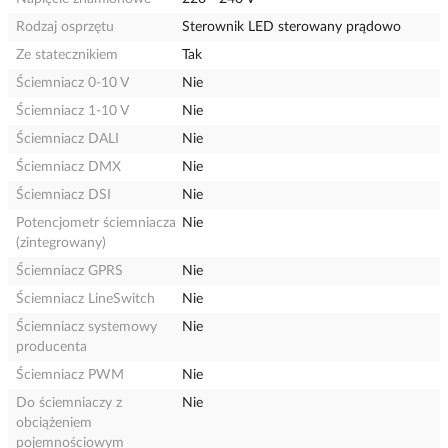
Rodzaj osprzętu
Sterownik LED sterowany prądowo
Ze statecznikiem
Tak
Ściemniacz 0-10 V
Nie
Ściemniacz 1-10 V
Nie
Ściemniacz DALI
Nie
Ściemniacz DMX
Nie
Ściemniacz DSI
Nie
Potencjometr ściemniacza
Nie
(zintegrowany)
Ściemniacz GPRS
Nie
Ściemniacz LineSwitch
Nie
Ściemniacz systemowy
Nie
producenta
Ściemniacz PWM
Nie
Do ściemniaczy z
Nie
obciążeniem
pojemnościowym