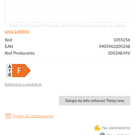
Przejdź
Rzeczywisty produkt może się różnić od pokazanego na zdjęciu
na
Lena Lighting
początek
Kod
1055256
galerii
EAN
5905963205248
Kod Producenta
205248/HV
Informacja o produkcie
Zaloguj się żeby zobaczyć Twoją cenę
Dodaj do porównania
Na zamówienie