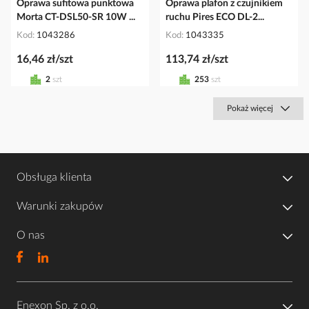
Oprawa sufitowa punktowa
Oprawa plafon z czujnikiem
Morta CT-DSL50-SR 10W ...
ruchu Pires ECO DL-2...
Kod
1043286
Kod
1043335
16,46 zł/szt
113,74 zł/szt
2
szt
253
szt
Pokaż więcej
Obsługa klienta
Warunki zakupów
O nas
Enexon Sp. z o.o.