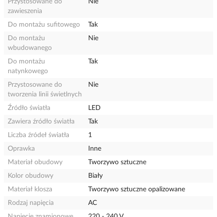
Przystosowane do
Nie
zawieszenia
Do montażu sufitowego
Tak
Do montażu
Nie
wbudowanego
Do montażu
Tak
natynkowego
Przystosowane do
Nie
tworzenia linii świetlnych
Źródło światła
LED
Zawiera źródło światła
Tak
Liczba źródeł światła
1
Oprawka
Inne
Materiał obudowy
Tworzywo sztuczne
Kolor obudowy
Biały
Materiał klosza
Tworzywo sztuczne opalizowane
Rodzaj napięcia
AC
Napięcie znamionowe
220 - 240 V