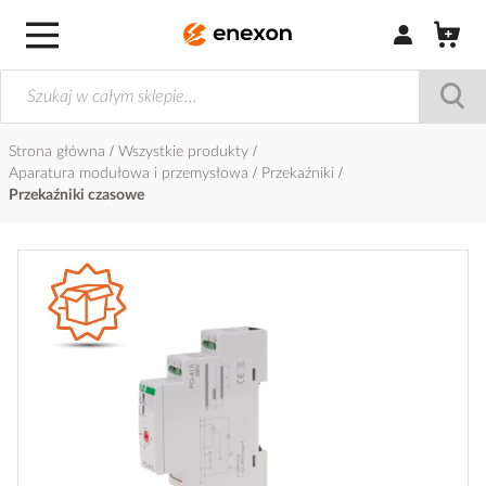
Zaloguj się / Z
Strona główna
Wszystkie produkty
Aparatura modułowa i przemysłowa
Przekaźniki
Przekaźniki czasowe
Przejdź
na
koniec
galerii