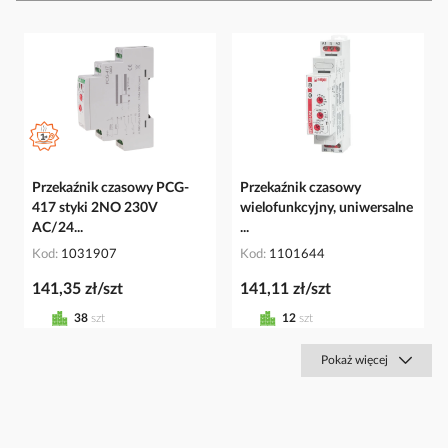
Przekaźnik czasowy PCG-
Przekaźnik czasowy
417 styki 2NO 230V
wielofunkcyjny, uniwersalne
AC/24...
...
Kod
1031907
Kod
1101644
141,35 zł/szt
141,11 zł/szt
38
szt
12
szt
Pokaż więcej