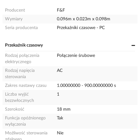
Producent
F&F
Wymiary
0.096m x 0.023m x 0.098m
Seria producenta
Przekaźniki czasowe - PC
Przekaźnik czasowy
Rodzaj połączenia
Połączenie śrubowe
elektrycznego
Rodzaj napięcia
AC
sterowania
Zakres nastawy czasu
1.00000000 - 900.00000000 s
Liczba wyjść
1
bezzwłocznych
Szerokość
18 mm
Funkcja opóźnionego
Tak
wyłączenia
Możliwość sterowania
Nie
zdalnego