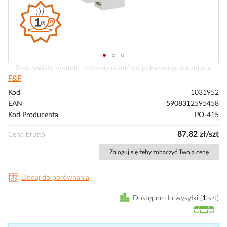
Przejdź
Rzeczywisty produkt może się różnić od pokazanego na zdjęciu
na
F&F
początek
Kod
1031952
galerii
EAN
5908312595458
Kod Producenta
PO-415
87,82 zł/szt
Cena brutto
Zaloguj się żeby zobaczyć Twoją cenę
Dodaj do porównania
Dostępne do wysyłki
1
szt