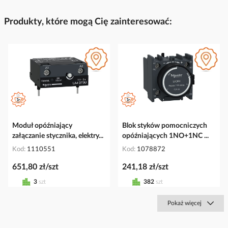
Produkty, które mogą Cię zainteresować:
Moduł opóźniający
Blok styków pomocniczych
załączanie stycznika, elektry...
opóźniających 1NO+1NC ...
Kod
1110551
Kod
1078872
651,80 zł/szt
241,18 zł/szt
3
szt
382
szt
Pokaż więcej