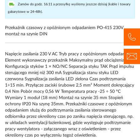
Zamów do godz. 16:11 a przesyłkę wyślemy jeszcze dzisiaj (kable i towary
gabarytowe w 24-48h).
Przekaźnik czasowy z opóźnionym odpadaniem PO-415 230V
montaż na szynie DIN
Napięcie zasilania 230 V AC Tryb pracy z opóźnionym odpadaniem
Element wykonawczy przekaźnik Maksymalny prąd obciążenia 10 A
Konfiguracja styków 1 × NO/NC Separacja styku TAK Prąd impulsu
sterującego mniej niż 300 mA Sygnalizacja stanu styku LED
czerwona Sygnalizacja zasilania LED zielona Czas podtrzymania
1÷15 min. Przyłącze zaciski śrubowe 2,5 mm² Moment dokręcający
0,4 Nm Pobór mocy 0,56 W Temperatura pracy -25 ÷ 50 °C
Wymiary 1 moduł (18 mm) Montaż na szynie 35 mm Stopień
ochrony IP20 Na szynę 35mm. Przekaźniki czasowe z opóźnionym
odpadaniem służą do podtrzymania zasilania sterowanego
odbiornika przez określony czas po zaniku napięcia sterującego, np.
w układach wentylacji łazienkowej, gdzie występuje podtrzymanie
pracy wentylatora - załączanego wraz z oświetleniem - przez
określony czas po wyłączeniu tegoż oświetlenia.