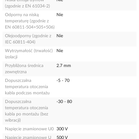
Niska emisja dymów
Nie
(zgodnie z EN 61034-2)
Odporny na niską
Nie
temperaturę (zgodnie z
EN 60811-504+505+506)
Olejoodporny (zgodnie z
Nie
IEC 60811-404)
Wytrzymałość (trwałość)
Nie
izolacji
Przybliżona średnica
2.7 mm
zewnętrzna
Dopuszczalna
-5 - 70
temperatura otoczenia
kabla podczas montażu
Dopuszczalna
-30 - 80
temperatura otoczenia
kabla po montażu (bez
wibracji)
Napięcie znamionowe U0
300 V
Napięcie znamionowe U
500 V