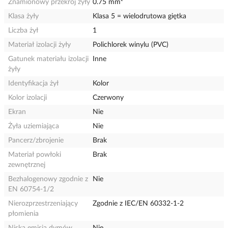
Znamionowy przekrój żyły
0.75 mm²
Klasa żyły
Klasa 5 = wielodrutowa giętka
Liczba żył
1
Materiał izolacji żyły
Polichlorek winylu (PVC)
Gatunek materiału izolacji
Inne
żyły
Identyfikacja żył
Kolor
Kolor izolacji
Czerwony
Ekran
Nie
Żyła uziemiająca
Nie
Pancerz/zbrojenie
Brak
Materiał powłoki
Brak
zewnętrznej
Bezhalogenowy zgodnie z
Nie
EN 60754-1/2
Nierozprzestrzeniający
Zgodnie z IEC/EN 60332-1-2
płomienia