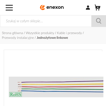
Zaloguj się / Z
Strona główna
Wszystkie produkty
Kable i przewody
Przewody instalacyjne
Jednożyłowe linkowe
Przejdź
na
koniec
galerii