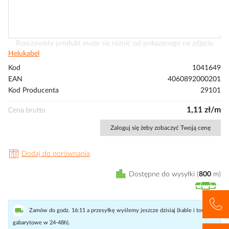
Przejdź
Rzeczywisty produkt może się różnić od pokazanego na zdjęciu
na
Helukabel
początek
Kod
1041649
galerii
EAN
4060892000201
Kod Producenta
29101
1,11 zł/m
Cena brutto
Zaloguj się żeby zobaczyć Twoją cenę
Dodaj do porównania
Dostępne do wysyłki
800
m
Zamów do godz. 16:11 a przesyłkę wyślemy jeszcze dzisiaj (kable i towary
gabarytowe w 24-48h).