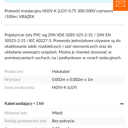
Przewód instalacyjny H05V-K (LGY) 0,75 300/500V czerwony
/100m/ KRĄŻEK
Pojedyncze żyły PVC wg DIN VDE 0285-525-2-31 / DIN EN
50525-2-31 i IEC 60227-3. Przewody jednożyłowe używane są do
okablowania tablic rozdzielczych i szaf sterowniczych oraz do
układania wewnątrz urządzeń. Można je również stosować w
pomieszczeniach suchych, na i podtynkowo w rurach izolacyjnych.
Producent
Helukabel
Wymiary
0.002m x 0.002m x 1m
Seria producenta
H05V-K (LGY)
Kabel zasilający < 1 kV
Materiał żyły
Miedź
Rodzaj powierzchni żyły
Bez pokrycia