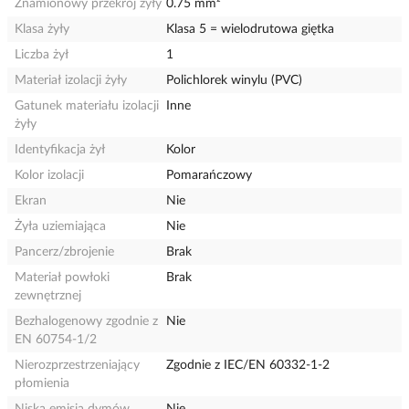
Znamionowy przekrój żyły
0.75 mm²
Klasa żyły
Klasa 5 = wielodrutowa giętka
Liczba żył
1
Materiał izolacji żyły
Polichlorek winylu (PVC)
Gatunek materiału izolacji
Inne
żyły
Identyfikacja żył
Kolor
Kolor izolacji
Pomarańczowy
Ekran
Nie
Żyła uziemiająca
Nie
Pancerz/zbrojenie
Brak
Materiał powłoki
Brak
zewnętrznej
Bezhalogenowy zgodnie z
Nie
EN 60754-1/2
Nierozprzestrzeniający
Zgodnie z IEC/EN 60332-1-2
płomienia