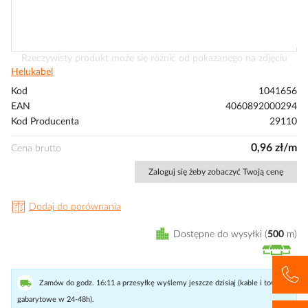
Przejdź
Rzeczywisty produkt może się różnić od pokazanego na zdjęciu
na
Helukabel
początek
Kod
1041656
galerii
EAN
4060892000294
Kod Producenta
29110
0,96 zł/m
Cena brutto
Zaloguj się żeby zobaczyć Twoją cenę
Dodaj do porównania
Dostępne do wysyłki
500
m
Zamów do godz. 16:11 a przesyłkę wyślemy jeszcze dzisiaj (kable i towary
gabarytowe w 24-48h).