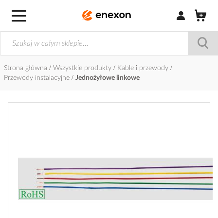
Zaloguj się / Z
Strona główna
Wszystkie produkty
Kable i przewody
Przewody instalacyjne
Jednożyłowe linkowe
Przejdź
na
koniec
galerii