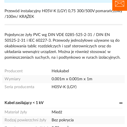
Przewód instalacyjny H05V-K (LGY) 0,75 300/500V pomarańczowy
/100m/ KRĄŻEK
Pojedyncze żyły PVC wg DIN VDE 0285-525-2-31 / DIN EN
50525-2-31 i IEC 60227-3. Przewody jednożyłowe używane są do
okablowania tablic rozdzielczych i szaf sterowniczych oraz do
układania wewnątrz urządzeń. Można je również stosować w
pomieszczeniach suchych, na i podtynkowo w rurach izolacyjnych.
Producent
Helukabel
Wymiary
0.001m x 0.001m x 1m
Seria producenta
H05V-K (LGY)
Kabel zasilający < 1 kV
Materiał żyły
Miedź
Rodzaj powierzchni żyły
Bez pokrycia