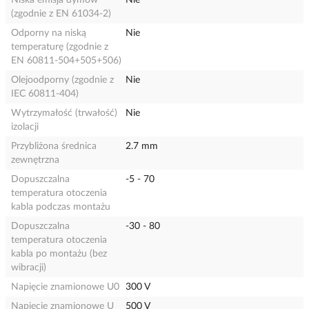
Niska emisja dymów
Nie
(zgodnie z EN 61034-2)
Odporny na niską
Nie
temperaturę (zgodnie z
EN 60811-504+505+506)
Olejoodporny (zgodnie z
Nie
IEC 60811-404)
Wytrzymałość (trwałość)
Nie
izolacji
Przybliżona średnica
2.7 mm
zewnętrzna
Dopuszczalna
-5 - 70
temperatura otoczenia
kabla podczas montażu
Dopuszczalna
-30 - 80
temperatura otoczenia
kabla po montażu (bez
wibracji)
Napięcie znamionowe U0
300 V
Napięcie znamionowe U
500 V