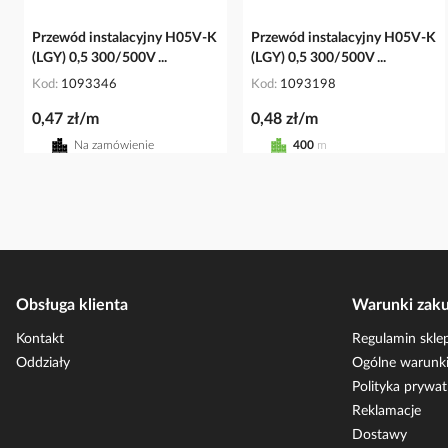
Przewód instalacyjny H05V-K
Przewód instalacyjny H05V-K
(LGY) 0,5 300/500V ...
(LGY) 0,5 300/500V ...
Kod
1093346
Kod
1093198
0,47 zł/m
0,48 zł/m
Na zamówienie
400
m
Obsługa klienta
Warunki zak
Kontakt
Regulamin skle
Oddziały
Ogólne warunki
Polityka prywat
Reklamacje
Dostawy