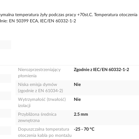
ksymalna temperatura żyły podczas pracy +70st.C. Temperatura otoczenia 
zgodnie: EN 50399 ECA, IEC/EN 60332-1-2
Nierozprzestrzeniający
Zgodnie z IEC/EN 60332-1-2
płomienia
Niska emisja dymów
Nie
(zgodnie z EN 61034-2)
Wytrzymałość (trwałość)
Nie
izolacji
Przybliżona średnica
2.5 mm
zewnętrzna
Dopuszczalna temperatura
-25 - 70 °C
otoczenia kabla po montażu