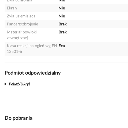
Żyła ochronna
Nie
Ekran
Nie
Żyła uziemiająca
Nie
Pancerz/zbrojenie
Brak
Materiał powłoki
Brak
zewnętrznej
Klasa reakcji na ogień wg EN
Eca
13501-6
Podmiot odpowiedzialny
Pokaż/Ukryj
Do pobrania