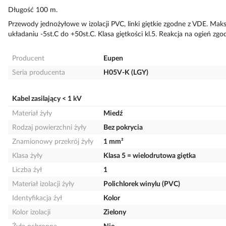
Długość 100 m.
Przewody jednożyłowe w izolacji PVC, linki giętkie zgodne z VDE. Ma
układaniu -5st.C do +50st.C. Klasa giętkości kl.5. Reakcja na ogień 
Producent
Eupen
Seria producenta
H05V-K (LGY)
Kabel zasilający < 1 kV
Materiał żyły
Miedź
Rodzaj powierzchni żyły
Bez pokrycia
Znamionowy przekrój żyły
1 mm²
Klasa żyły
Klasa 5 = wielodrutowa giętka
Liczba żył
1
Materiał izolacji żyły
Polichlorek winylu (PVC)
Identyfikacja żył
Kolor
Kolor izolacji
Zielony