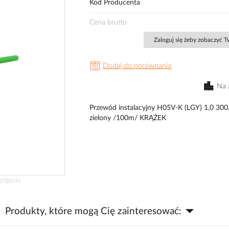
Kod Producenta
Cena brutto
Zaloguj się żeby zobaczyć 
Dodaj do porównania
Na 
Przewód instalacyjny H05V-K (LGY) 1,0 30
zielony /100m/ KRĄŻEK
zdjęciu
Produkty, które mogą Cię zainteresować: