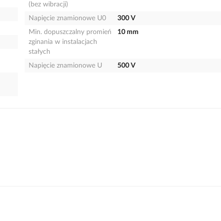
(bez wibracji)
Napięcie znamionowe U0
300 V
Min. dopuszczalny promień
10 mm
zginania w instalacjach
stałych
Napięcie znamionowe U
500 V