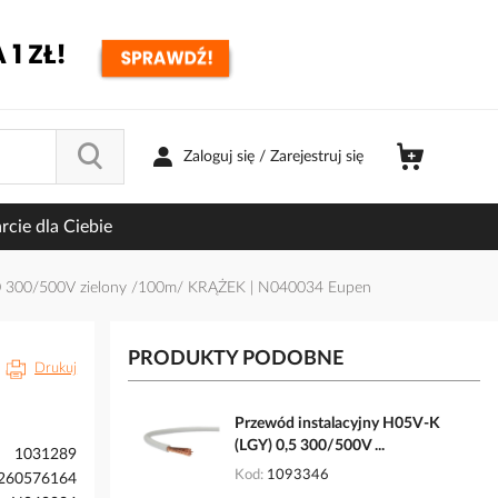
Zaloguj się / Zarejestruj się
cie dla Ciebie
,0 300/500V zielony /100m/ KRĄŻEK | N040034 Eupen
PRODUKTY PODOBNE
Drukuj
Przewód instalacyjny H05V-K
(LGY) 0,5 300/500V ...
1031289
Kod
1093346
260576164