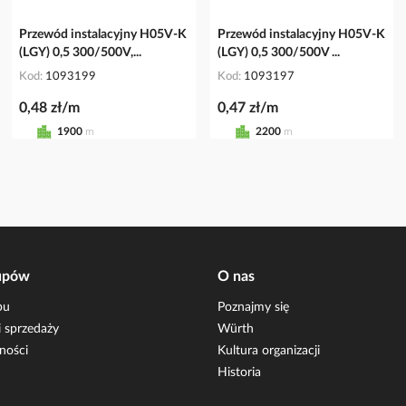
Przewód instalacyjny H05V-K
Przewód instalacyjny H05V-K
(LGY) 0,5 300/500V,...
(LGY) 0,5 300/500V ...
Kod
1093199
Kod
1093197
0,48 zł/m
0,47 zł/m
1900
m
2200
m
upów
O nas
pu
Poznajmy się
 sprzedaży
Würth
ności
Kultura organizacji
Historia