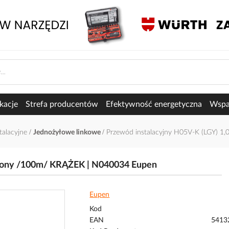
kacje
Strefa producentów
Efektywność energetyczna
Wspar
talacyjne
Jednożyłowe linkowe
Przewód instalacyjny H05V-K (LGY) 1
elony /100m/ KRĄŻEK | N040034 Eupen
Eupen
Kod
EAN
5413