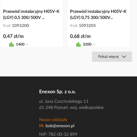
Przewód instalacyjny H05V-K
Przewód instalacyjny H05V-K
(LGY) 0,5 300/500V ...
(LGY) 0,75 300/500V...
Kod
1093200
Kod
1093205
0,47 zł/m
0,68 zł/m
1400
m
3200
m
Pokaż więcej
Enexon Sp. z o.o.
ul. Jana Czochralskiego 11
61-248 Poznań, woj. wielkopolskie
Nasze oddziały
M:
bok@enexon.pl
NIP: 782-00-32-899