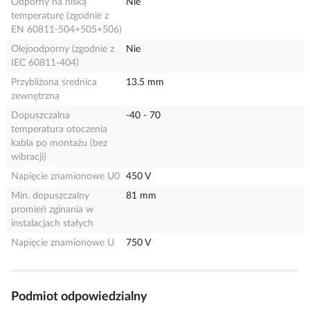
Odporny na niską
Nie
temperaturę (zgodnie z
EN 60811-504+505+506)
Olejoodporny (zgodnie z
Nie
IEC 60811-404)
Przybliżona średnica
13.5 mm
zewnętrzna
Dopuszczalna
-40 - 70
temperatura otoczenia
kabla po montażu (bez
wibracji)
Napięcie znamionowe U0
450 V
Min. dopuszczalny
81 mm
promień zginania w
instalacjach stałych
Napięcie znamionowe U
750 V
Podmiot odpowiedzialny