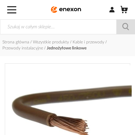
Zaloguj się / Z
Strona główna
Wszystkie produkty
Kable i przewody
Przewody instalacyjne
Jednożyłowe linkowe
Przejdź
na
koniec
galerii