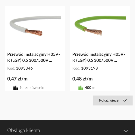
Przewód instalacyjny H05V-
Przewód instalacyjny H05V-
K (LGY) 0,5 300/500V ...
K (LGY) 0,5 300/500V ...
Kod
1093346
Kod
1093198
0,47 zł/m
0,48 zł/m
Na zamówienie
400
m
Pokaż więcej
Obsługa klienta