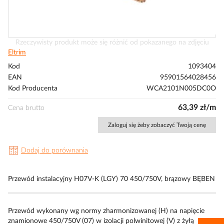
Przejdź
Rzeczywisty produkt może się różnić od pokazanego na zdjęciu
na
Eltrim
początek
Kod
1093404
galerii
EAN
95901564028456
Kod Producenta
WCA2101N005DC0O
63,39 zł/m
Cena brutto
Zaloguj się żeby zobaczyć Twoją cenę
Dodaj do porównania
Przewód instalacyjny H07V-K (LGY) 70 450/750V, brązowy BĘBEN
Przewód wykonany wg normy zharmonizowanej (H) na napięcie
znamionowe 450/750V (07) w izolacji polwinitowej (V) z żyłą