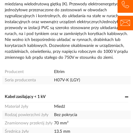
miedzianą wielodrutową giętką (K). Przewody elektroenergetyczne
jednożyłowe przeznaczone do zastosowań w obwodach
sygnalizacyjnych i kontrolnych, do układania na stałe w rurach
instalacyjnych oraz wewnątrz urządzeń elektrycznychJednożyłowe
przewody w izolacji PVC są szeroko stosowane przy układaniu w
rurach, na i pod tynkiem oraz w zamkniętych korytkach kablowych.
Nie wolno ich bezpośrednio układać w rynnach, drabinkach lub
korytarzach kablowych. Dozwolone okablowanie w urządzeniach,
rozdzielniach, oświetleniu, przy napięciu roboczym do 1000 V prądu
zmiennego lub prądu stałego do 750V w stosunku do ziemi.
Producent
Eltrim
Seria producenta
H07V-K (LGY)
Kabel zasilający < 1 kV
Materiał żyły
Miedź
Rodzaj powierzchni żyły
Bez pokrycia
Znamionowy przekrój żyły
70 mm²
Średnica żyły
13.5 mm